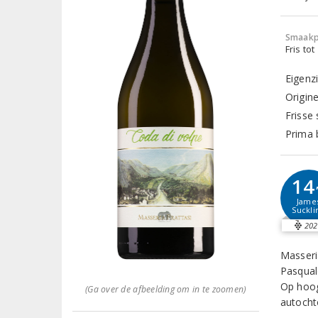
Smaakp
Fris tot
Eigenz
Origine
Frisse
Prima 
14
Jame
Suckli
202
Masseri
Pasqual
Op hoog
(Ga over de afbeelding om in te zoomen)
autocht