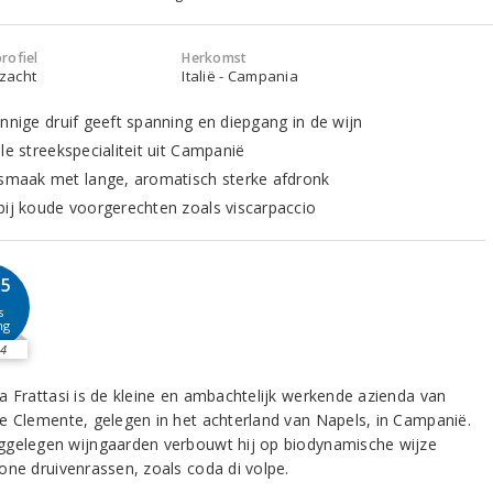
rofiel
Herkomst
 zacht
Italië - Campania
innige druif geeft spanning en diepgang in de wijn
le streekspecialiteit uit Campanië
 smaak met lange, aromatisch sterke afdronk
bij koude voorgerechten zoals viscarpaccio
,5
s
ng
4
a Frattasi is de kleine en ambachtelijk werkende azienda van
e Clemente, gelegen in het achterland van Napels, in Campanië.
gelegen wijngaarden verbouwt hij op biodynamische wijze
one druivenrassen, zoals coda di volpe.