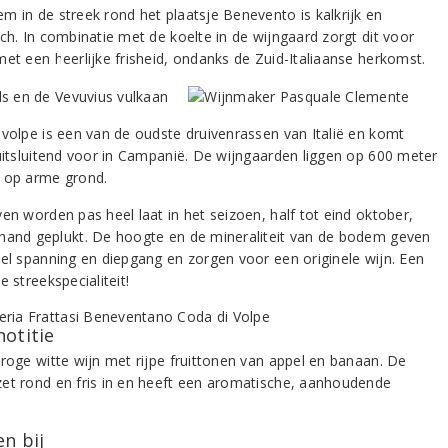
m in de streek rond het plaatsje Benevento is kalkrijk en
ch. In combinatie met de koelte in de wijngaard zorgt dit voor
met een heerlijke frisheid, ondanks de Zuid-Italiaanse herkomst.
 volpe is een van de oudste druivenrassen van Italië en komt
 uitsluitend voor in Campanië. De wijngaarden liggen op 600 meter
 op arme grond.
en worden pas heel laat in het seizoen, half tot eind oktober,
hand geplukt. De hoogte en de mineraliteit van de bodem geven
eel spanning en diepgang en zorgen voor een originele wijn. Een
e streekspecialiteit!
notitie
droge witte wijn met rijpe fruittonen van appel en banaan. De
et rond en fris in en heeft een aromatische, aanhoudende
.
n bij