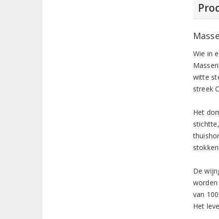
Prod
Masse
Wie in 
Masseri
witte s
streek 
Het dom
stichtte
thuishor
stokken
De wijn
worden 
van 100
Het lev