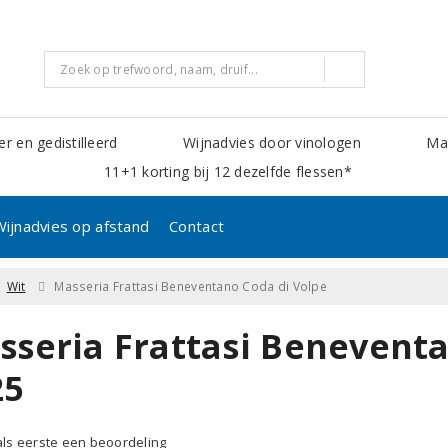
er en gedistilleerd
Wijnadvies door vinologen
Mak
11+1 korting bij 12 dezelfde flessen*
Wijnadvies op afstand
Contact
Wit
Masseria Frattasi Beneventano Coda di Volpe
sseria Frattasi Beneventa
25
 als eerste een beoordeling