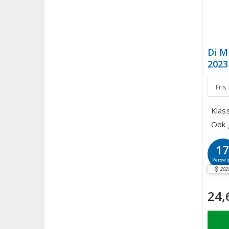
Di M
2023
Fris
Klas
Ook 
1
Perswi
202
24,