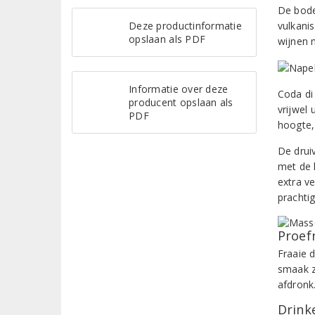
De bode
Deze productinformatie
vulkanis
opslaan als PDF
wijnen 
Informatie over deze
Coda di
producent opslaan als
vrijwel
PDF
hoogte,
De druiv
met de 
extra v
prachtig
Proef
Fraaie 
smaak z
afdronk
Drinke