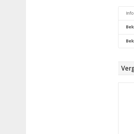
Inf
Bek
Bek
Verg