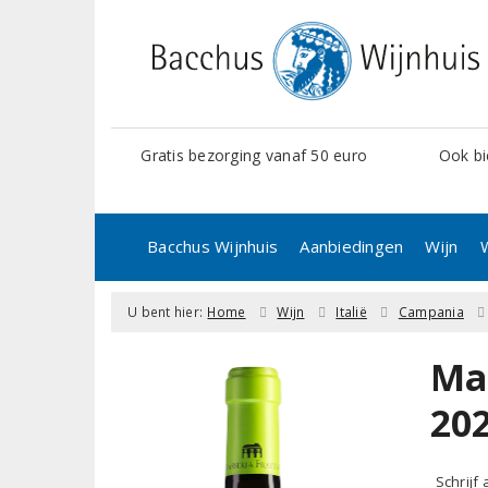
Gratis bezorging vanaf 50 euro
Ook bi
Bacchus Wijnhuis
Aanbiedingen
Wijn
U bent hier:
Home
Wijn
Italië
Campania
Ma
20
Schrijf