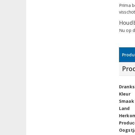
Prima b
visschot
Houdb
Nu op d
Produ
Pro
Dranks
Kleur
Smaak
Land
Herko
Produc
Oogstj