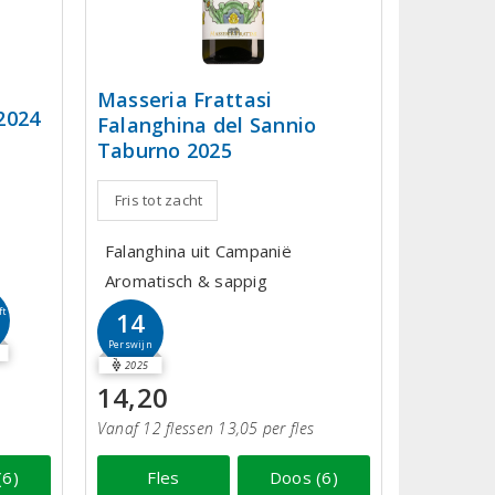
Masseria Frattasi
2024
Falanghina del Sannio
Taburno 2025
Fris tot zacht
Falanghina uit Campanië
Aromatisch & sappig
ft
14
Perswijn
2025
14,20
Vanaf 12 flessen 13,05 per fles
(6)
Fles
Doos (6)