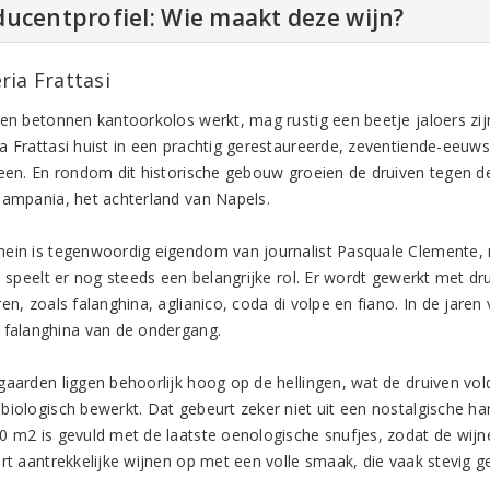
ucentprofiel: Wie maakt deze wijn?
ria Frattasi
een betonnen kantoorkolos werkt, mag rustig een beetje jaloers zijn
a Frattasi huist in een prachtig gerestaureerde, zeventiende-eeuws
teen. En rondom dit historische gebouw groeien de druiven tegen d
Campania, het achterland van Napels.
ein is tegenwoordig eigendom van journalist Pasquale Clemente, 
, speelt er nog steeds een belangrijke rol. Er wordt gewerkt met dru
en, zoals falanghina, aglianico, coda di volpe en fiano. In de jaren
 falanghina van de ondergang.
gaarden liggen behoorlijk hoog op de hellingen, wat de druiven vold
biologisch bewerkt. Dat gebeurt zeker niet uit een nostalgische h
0 m2 is gevuld met de laatste oenologische snufjes, zodat de wij
ert aantrekkelijke wijnen op met een volle smaak, die vaak stevig 