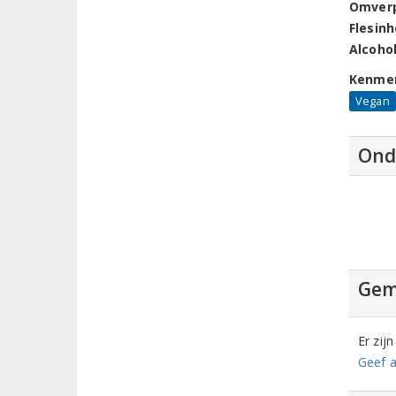
Omver
Flesin
Alcoho
Kenme
Vegan
Ond
Gem
Er zij
Geef a