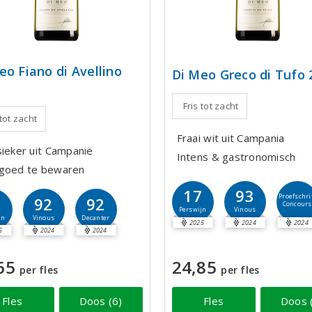
eo Fiano di Avellino
Di Meo Greco di Tufo 
Fris tot zacht
 tot zacht
Fraai wit uit Campania
sieker uit Campanië
Intens & gastronomisch
goed te bewaren
17
93
Proefschri
7
92
92
Concours
Perswijn
Vinous
jn
Vinous
Decanter
2025
2024
2024
5
2024
2024
65
24,85
per fles
per fles
Fles
Doos (6)
Fles
Doos 