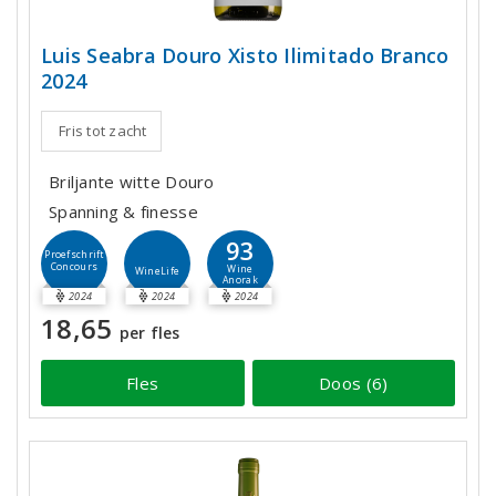
Luis Seabra Douro Xisto Ilimitado Branco
2024
Fris tot zacht
Briljante witte Douro
Spanning & finesse
93
Proefschrift
Concours
Wine
WineLife
Anorak
2024
2024
2024
18,65
per fles
Fles
Doos (6)