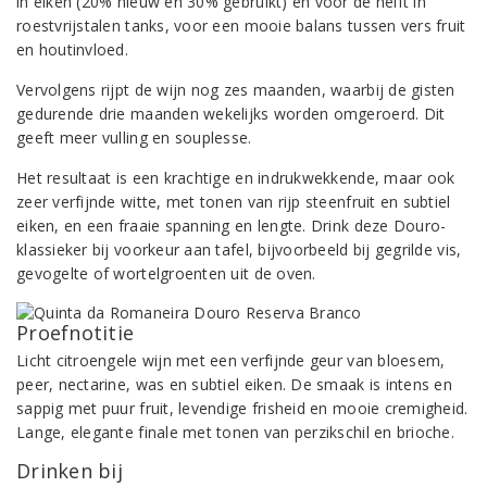
in eiken (20% nieuw en 30% gebruikt) en voor de helft in
roestvrijstalen tanks, voor een mooie balans tussen vers fruit
en houtinvloed.
Vervolgens rijpt de wijn nog zes maanden, waarbij de gisten
gedurende drie maanden wekelijks worden omgeroerd. Dit
geeft meer vulling en souplesse.
Het resultaat is een krachtige en indrukwekkende, maar ook
zeer verfijnde witte, met tonen van rijp steenfruit en subtiel
eiken, en een fraaie spanning en lengte. Drink deze Douro-
klassieker bij voorkeur aan tafel, bijvoorbeeld bij gegrilde vis,
gevogelte of wortelgroenten uit de oven.
Proefnotitie
Licht citroengele wijn met een verfijnde geur van bloesem,
peer, nectarine, was en subtiel eiken. De smaak is intens en
sappig met puur fruit, levendige frisheid en mooie cremigheid.
Lange, elegante finale met tonen van perzikschil en brioche.
Drinken bij