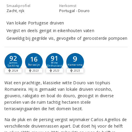
Smaakprofiel
Herkomst
Zacht, rijk
Portugal - Douro
Van lokale Portugese druiven
Vergist en deels gerijpt in eikenhouten vaten
Geweldig bij gegrilde vis, gevogelte of geroosterde pompoen
9
92
91
16
James
Wine
Hamersma
Perswijn
Suckling
Enthusiast
2024
2023
2023
2023
Wat een prachtige, klassieke witte Douro van tophuis
Romaneira. Hij is gemaakt van lokale druiven viosinho,
gouveio, rabigato en boal do douro, geoogst in diverse
percelen van de ruim tachtig hectaren steile
terraswijngaarden die het domein bezit.
Na de pluk en de persing vergist wijnmaker Carlos Agrellos de
verschillende druivenrassen apart. Dat doet hij voor de helft