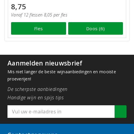
8,75
Vanaf 12 flessen 8,05 per fles
Fles
Doos (6)
Aanmelden nieuwsbrief
Mis niet langer de beste wijnaanbiedingen en mooiste
proeverijen!
De scherpste aanbiedingen
Handige wijn en spijs tips