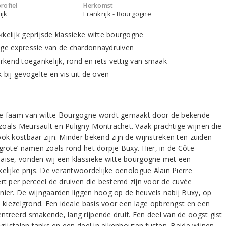
rofiel
Herkomst
ijk
Frankrijk - Bourgogne
kkelijk geprijsde klassieke witte bourgogne
ige expressie van de chardonnaydruiven
kend toegankelijk, rond en iets vettig van smaak
k bij gevogelte en vis uit de oven
e faam van witte Bourgogne wordt gemaakt door de bekende
oals Meursault en Puligny-Montrachet. Vaak prachtige wijnen die
ook kostbaar zijn. Minder bekend zijn de wijnstreken ten zuiden
‘grote’ namen zoals rond het dorpje Buxy. Hier, in de Côte
aise, vonden wij een klassieke witte bourgogne met een
elijke prijs. De verantwoordelijke oenologue Alain Pierre
ert per perceel de druiven die bestemd zijn voor de cuvée
nier. De wijngaarden liggen hoog op de heuvels nabij Buxy, op
ke kiezelgrond. Een ideale basis voor een lage opbrengst en een
ntreerd smakende, lang rijpende druif. Een deel van de oogst gist
vrijstalen tanks en een deel in eikenhouten fusten. Beide wijnen