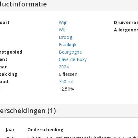
ductinformatie
oort
Wijn
Druivenra
Wit
Allergene
Droog
Frankrijk
mstgebied
Bourgogne
ent
Cave de Buxy
aar
2024
pakking
6 flessen
houd
750 ml
l
12,50%
erscheidingen (1)
Jaar
Onderscheiding