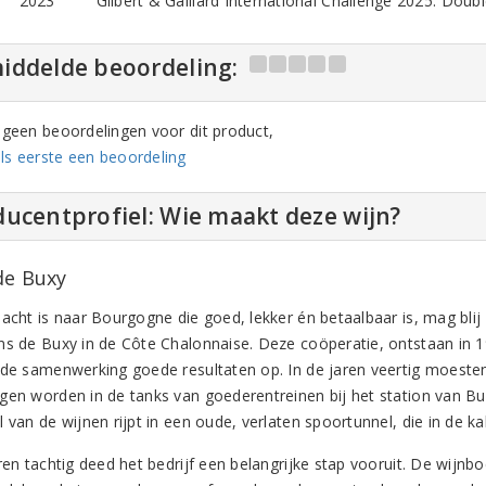
2023
Gilbert & Gaillard International Challenge 2025: Doub
iddelde beoordeling:
n geen beoordelingen voor dit product,
ls eerste een beoordeling
ucentprofiel: Wie maakt deze wijn?
de Buxy
jacht is naar Bourgogne die goed, lekker én betaalbaar is, mag blij
ns de Buxy in de Côte Chalonnaise. Deze coöperatie, ontstaan in 193
 de samenwerking goede resultaten op. In de jaren veertig moesten
gen worden in de tanks van goederentreinen bij het station van Bu
 van de wijnen rijpt in een oude, verlaten spoortunnel, die in de k
aren tachtig deed het bedrijf een belangrijke stap vooruit. De wijn