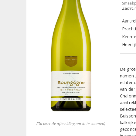
Smaakp
Zacht, r
Aantre
Pracht
Kenmer
Heerlij
De grot
namen z
echter 
van de 
Chalonn
aantrekk
selecte
Buisson
kalkrij
(Ga over de afbeelding om in te zoomen)
geconce
in roest