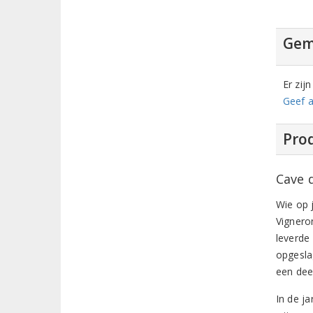
Gem
Er zij
Geef a
Prod
Cave 
Wie op 
Vignero
leverde
opgesla
een deel
In de j