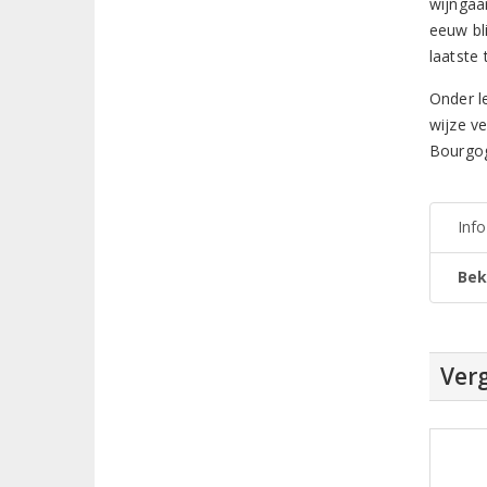
wijngaa
eeuw bl
laatste
Onder l
wijze v
Bourgo
Inf
Bek
Verg