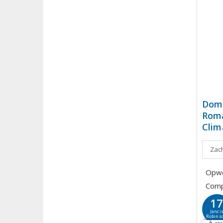
Doma
Roma
Clim
Zach
Opwe
Comp
1
Janci
Robins