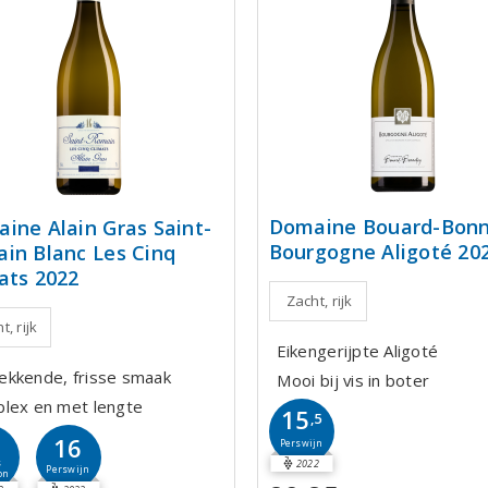
Domaine Bouard-Bon
ine Alain Gras Saint-
Bourgogne Aligoté 20
in Blanc Les Cinq
ats 2022
Zacht, rijk
t, rijk
Eikengerijpte Aligoté
kkende, frisse smaak
Mooi bij vis in boter
lex en met lengte
15
,5
7
16
Perswijn
s
2022
Perswijn
on