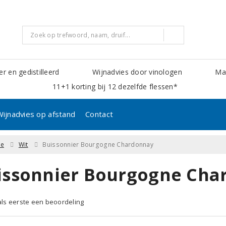
er en gedistilleerd
Wijnadvies door vinologen
Mak
11+1 korting bij 12 dezelfde flessen*
Wijnadvies op afstand
Contact
ne
Wit
Buissonnier Bourgogne Chardonnay
issonnier Bourgogne Cha
 als eerste een beoordeling