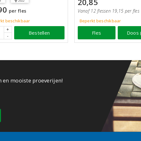
20,85
3
2022
90
per fles
Vanaf 12 flessen 19,15 per fles
kt beschikbaar
Beperkt beschikbaar
+
Bestellen
Fles
Doos 
-
n en mooiste proeverijen!