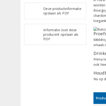
worden 
Deze productinformatie
Bourgog
opslaan als PDF
chardon
toegank
Informatie over deze
Proef
producent opslaan als
PDF
Milddrog
smaak i
Drinke
Prima t
ook heer
Houdb
Nu op d
Produ