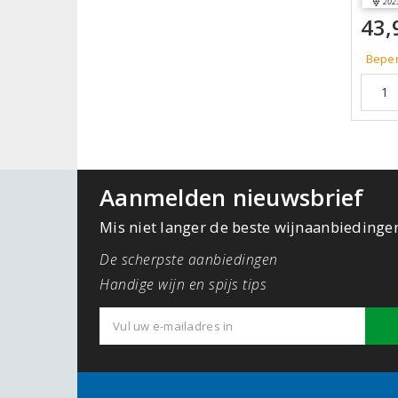
202
43,
Beper
Aanmelden nieuwsbrief
Mis niet langer de beste wijnaanbiedinge
De scherpste aanbiedingen
Handige wijn en spijs tips