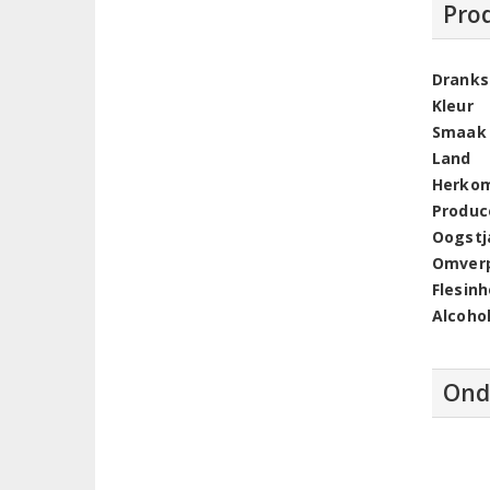
Pro
Dranks
Kleur
Smaak
Land
Herko
Produc
Oogstj
Omver
Flesin
Alcoho
Ond