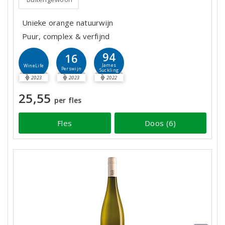
Unieke orange natuurwijn
Puur, complex & verfijnd
94
16
James
WineLife
Perswijn
Suckling
2023
2023
2022
25,55
per fles
Fles
Doos (6)