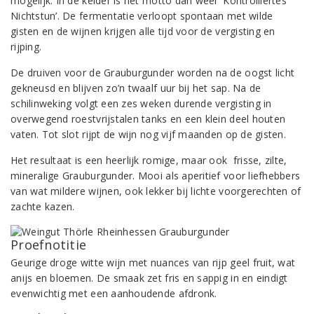
mogelijk. In de kelder is het motto dan weer ‘Kontrolliertes
Nichtstun’. De fermentatie verloopt spontaan met wilde
gisten en de wijnen krijgen alle tijd voor de vergisting en
rijping.
De druiven voor de Grauburgunder worden na de oogst licht
gekneusd en blijven zo’n twaalf uur bij het sap. Na de
schilinweking volgt een zes weken durende vergisting in
overwegend roestvrijstalen tanks en een klein deel houten
vaten. Tot slot rijpt de wijn nog vijf maanden op de gisten.
Het resultaat is een heerlijk romige, maar ook frisse, zilte,
mineralige Grauburgunder. Mooi als aperitief voor liefhebbers
van wat mildere wijnen, ook lekker bij lichte voorgerechten of
zachte kazen.
Proefnotitie
Geurige droge witte wijn met nuances van rijp geel fruit, wat
anijs en bloemen. De smaak zet fris en sappig in en eindigt
evenwichtig met een aanhoudende afdronk.