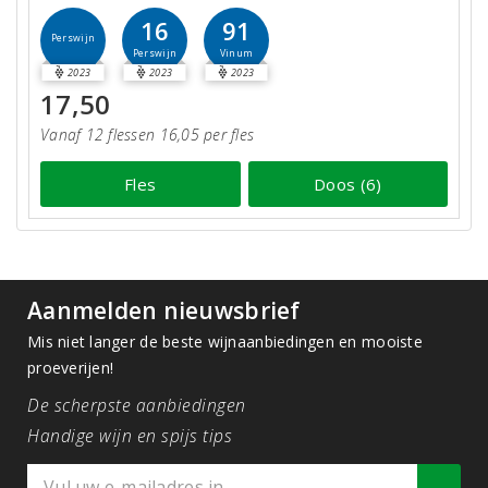
16
91
Perswijn
Perswijn
Vinum
2023
2023
2023
17,50
Vanaf 12 flessen 16,05 per fles
Fles
Doos (6)
Aanmelden nieuwsbrief
Mis niet langer de beste wijnaanbiedingen en mooiste
proeverijen!
De scherpste aanbiedingen
Handige wijn en spijs tips