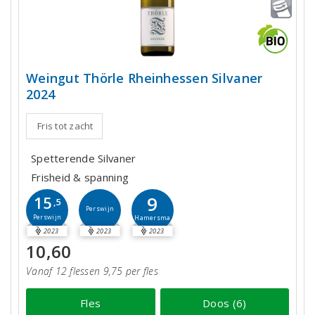
Weingut Thörle Rheinhessen Silvaner
2024
Fris tot zacht
Spetterende Silvaner
Frisheid & spanning
9
15
,5
Perswijn
Perswijn
Hamersma
2023
2023
2023
10,60
Vanaf 12 flessen 9,75 per fles
Fles
Doos (6)