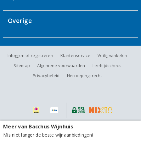
Overige
Inloggen of registreren
Klantenservice
Veilig winkelen
Sitemap
Algemene voorwaarden
Leeftijdscheck
Privacybeleid
Herroepingsrecht
Alle prijzen zijn inclusief BTW, exclusief eventuele verzendkosten.
Meer van Bacchus Wijnhuis
Rémi Niero Condrieu Les Ravines 2024
Mis niet langer de beste wijnaanbiedingen!
54,95