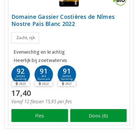
Domaine Gassier Costières de Nîmes
Nostre Païs Blanc 2022
Zacht, rijk
Evenwichtig en krachtig
Heerlijk bij zoetwatervis
92
91
91
James
Jeb
James
Suckling
Dunnuck
Suckling
2023
2022
2021
17,40
Vanaf 12 flessen 15,95 per fles
Fles
Doos (6)