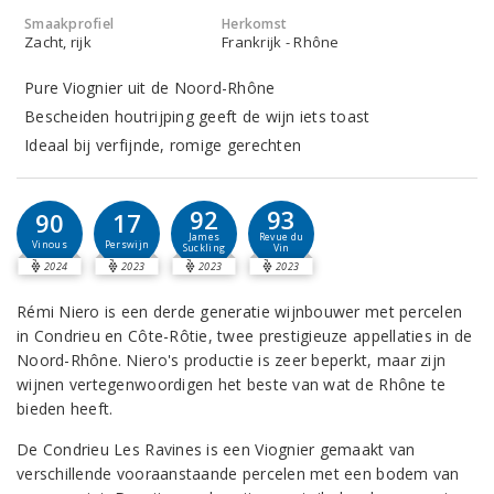
Smaakprofiel
Herkomst
Zacht, rijk
Frankrijk - Rhône
Pure Viognier uit de Noord-Rhône
Bescheiden houtrijping geeft de wijn iets toast
Ideaal bij verfijnde, romige gerechten
92
93
90
17
James
Revue du
Vinous
Perswijn
Suckling
Vin
2024
2023
2023
2023
Rémi Niero is een derde generatie wijnbouwer met percelen
in Condrieu en Côte-Rôtie, twee prestigieuze appellaties in de
Noord-Rhône. Niero's productie is zeer beperkt, maar zijn
wijnen vertegenwoordigen het beste van wat de Rhône te
bieden heeft.
De Condrieu Les Ravines is een Viognier gemaakt van
verschillende vooraanstaande percelen met een bodem van