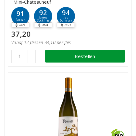
Mini-Chateauneuf
92
94
91
James
Jeb
Parker
Suckling
Dunnuck
2024
2024
2023
37,20
Vanaf 12 flessen 34,10 per fles
Bestellen