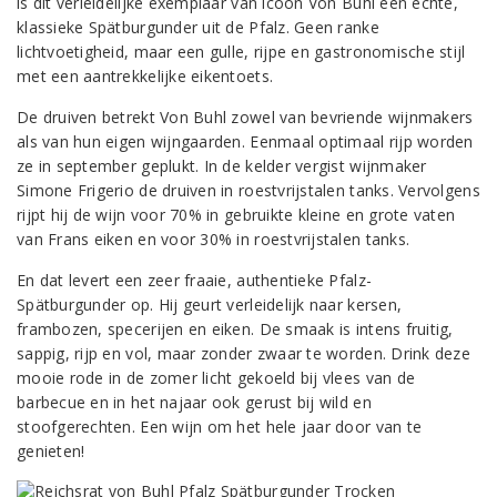
is dit verleidelijke exemplaar van icoon Von Buhl een échte,
klassieke Spätburgunder uit de Pfalz. Geen ranke
lichtvoetigheid, maar een gulle, rijpe en gastronomische stijl
met een aantrekkelijke eikentoets.
De druiven betrekt Von Buhl zowel van bevriende wijnmakers
als van hun eigen wijngaarden. Eenmaal optimaal rijp worden
ze in september geplukt. In de kelder vergist wijnmaker
Simone Frigerio de druiven in roestvrijstalen tanks. Vervolgens
rijpt hij de wijn voor 70% in gebruikte kleine en grote vaten
van Frans eiken en voor 30% in roestvrijstalen tanks.
En dat levert een zeer fraaie, authentieke Pfalz-
Spätburgunder op. Hij geurt verleidelijk naar kersen,
frambozen, specerijen en eiken. De smaak is intens fruitig,
sappig, rijp en vol, maar zonder zwaar te worden. Drink deze
mooie rode in de zomer licht gekoeld bij vlees van de
barbecue en in het najaar ook gerust bij wild en
stoofgerechten. Een wijn om het hele jaar door van te
genieten!