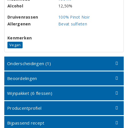
Alcohol
12,50%
Druivenrassen
100% Pinot Noir
Allergenen
Bevat sulfieten
Kenmerken
Vegan
Onderscheidingen (1)
Beoordelingen
Wijnpakket (6 flessen)
Producentprofiel
Bijpassend recept