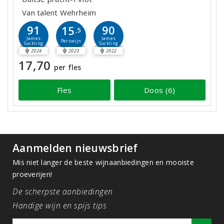
Van talent Wehrheim
91
90
15
,5
James
James
Perswijn
Suckling
Suckling
2024
2023
2022
17,70
per fles
Fles
Doos (6)
Aanmelden nieuwsbrief
Mis niet langer de beste wijnaanbiedingen en mooiste
proeverijen!
De scherpste aanbiedingen
Handige wijn en spijs tips