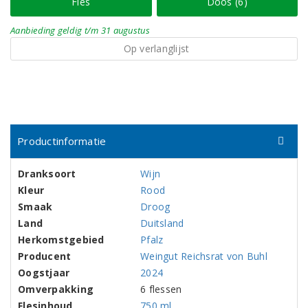
Fles
Doos (6)
Aanbieding
geldig
t/m 31 augustus
Op verlanglijst
Productinformatie
Dranksoort
Wijn
Kleur
Rood
Smaak
Droog
Land
Duitsland
Herkomstgebied
Pfalz
Producent
Weingut Reichsrat von Buhl
Oogstjaar
2024
Omverpakking
6 flessen
Flesinhoud
750 ml