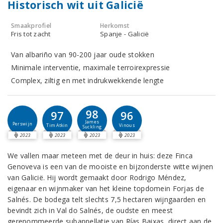
Historisch wit uit Galicië
Smaakprofiel
Herkomst
Fris tot zacht
Spanje - Galicië
Van albariño van 90-200 jaar oude stokken
Minimale interventie, maximale terroirexpressie
Complex, ziltig en met indrukwekkende lengte
98
97
96
James
Perswijn
Tim Atkin
Vinous
Suckling
2023
2023
2023
2023
We vallen maar meteen met de deur in huis: deze Finca
Genoveva is een van de mooiste en bijzonderste witte wijnen
van Galicië. Hij wordt gemaakt door Rodrigo Méndez,
eigenaar en wijnmaker van het kleine topdomein Forjas de
Salnés. De bodega telt slechts 7,5 hectaren wijngaarden en
bevindt zich in Val do Salnés, de oudste en meest
gerenommeerde subappellatie van Rías Baixas, direct aan de