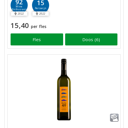
92
15
Wine
Perswijn
Enthusiast
2022
2022
15,40
per fles
Fles
Doos (6)