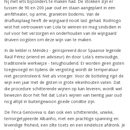
hij met iets bijzonders te maken had. De stokken zijn er
tussen de 90 en 200 jaar oud en staan aangeplant in een
amfitheater, op arme, granieten bodems. Van de
druifluisplaag heeft de wijngaard nooit last gehad. Rodriogo
wist het vertrouwen van Lola te winnen en mag sindsdien in
ruil voor het verzorgen en onderhouden van de wijngaard
druiven oogsten om deze wijn van te maken.
In de kelder is Méndez - geïnspireerd door Spaanse legende
Raúl Pérez (vriend en adviseur) én door Lola's eenvoudige,
traditionele werkwijze - terughoudend. Er worden geen gisten
toegevoegd en tijdens de vergisting wordt de temperatuur
niet gecontroleerd. Net als vroeger. Voor de botteling rijpt de
wijn een jaar met de gisten in grote eikenhouten vaten. Dat
die procedure schitterende wijnen op kan leveren, wordt wel
bewezen door het feit dat Lola's wijnen van twintig jaar oud
nog altijd in buitengewoon goede conditie zijn.
De Finca Genoveva is dan ook een schitterende, unieke,
terroirgetypeerde Albariño, met een prachtige spanning en
levendige frisheid, een zilte toets en een eindeloze afdronk. Je