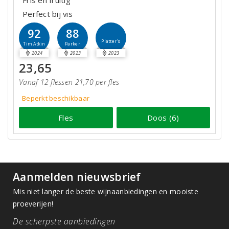
Fris en fruitig
Perfect bij vis
92
88
Platter's
Tim Atkin
Parker
2024
2023
2023
23,65
Vanaf 12 flessen 21,70 per fles
Beperkt beschikbaar
Fles
Doos (6)
Aanmelden nieuwsbrief
Mis niet langer de beste wijnaanbiedingen en mooiste
proeverijen!
De scherpste aanbiedingen