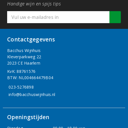
Handige wijn en spijs tips
Contactgegevens
Bacchus Wijnhuis
Kleverparkweg 22
2023 CE Haarlem
KvK: 88761576
BTW: NL004664479B04
023-5276898
info@bacchuswijnhuis.nl
Openingstijden