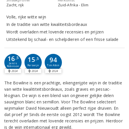
Smaakprofiel
Herkomst
Zacht, rijk
Zuid-Afrika - Elim
Volle, rijke witte wijn
In de traditie van witte kwaliteitsbordeaux
Wordt overladen met lovende recensies en prijzen
Uitstekend bij schaal- en schelpdieren of een frisse salade
16
15
,5
94
,5
Jancis
Perswijn
Tim Atkin
Robinson
2024
2024
2024
The Bowline is een prachtige, eikengerijpte wijn in de traditie
van witte kwalititeitsbordeaux, zoals graves en pessac-
léognan. De wijn is een blend van ongeveer gelijke delen
sauvignon blanc en semillon. Voor The Bowline selecteert
wijnmaker David Nieuwoudt alleen perfect rijpe druiven. En
dat proef je! Sinds de eerste oogst 2012 wordt The Bowline
terecht overladen met lovende recensies en prijzen. Hierdoor
is de wijn internationaal erg gewild.