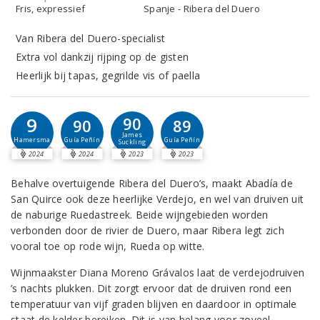
Fris, expressief
Spanje - Ribera del Duero
Van Ribera del Duero-specialist
Extra vol dankzij rijping op de gisten
Heerlijk bij tapas, gegrilde vis of paella
9
90
90
89
James
Hamersma
Guía Peñín
Guía Peñín
Suckling
2024
2024
2023
2023
Behalve overtuigende Ribera del Duero’s, maakt Abadía de
San Quirce ook deze heerlijke Verdejo, en wel van druiven uit
de naburige Ruedastreek. Beide wijngebieden worden
verbonden door de rivier de Duero, maar Ribera legt zich
vooral toe op rode wijn, Rueda op witte.
Wijnmaakster Diana Moreno Grávalos laat de verdejodruiven
’s nachts plukken. Dit zorgt ervoor dat de druiven rond een
temperatuur van vijf graden blijven en daardoor in optimale
staat de kelder bereiken. Dit is van belang voor zoveel