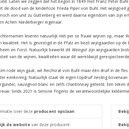
keld. Laten we zeggen dat het begon in 1849 met Franz Peter Buhl 
t de dood van de kinderloze Frieda Piper von Buhl. Het wijngoed g
noch von und zu Guttenberg en werd daarna eigendom van zijn erf
en Achim Niederberger eigenaar.
achternamen leveren natuurlijk niet per se fraaie wijnen op, maar R
n kwaliteit. Het is gevestigd in de Pfalz en bezit wijngaarden op d
heim en Forst. Natuurlijk bewerkt dit
Weingut
zijn wijngaarden biol
iteit van de wijnen, kwaliteiten waar dit wereldwijd gerespecteerd
om rode wijn gaat, wil Reichsrat von Buhl maar één druif in de fles 
der eenkennig. Natuurlijk staat de eigen topdruif riesling bovenaan
rgunder, sauvignon blanc en zelfs chardonnay geteeld. Een teken da
eeuw. Sinds 2021 is Simone Frigerio de verantwoordelijke kelderme
ormatie over deze
producent opslaan
Bekij
ijk de website
van deze producent
Bekij