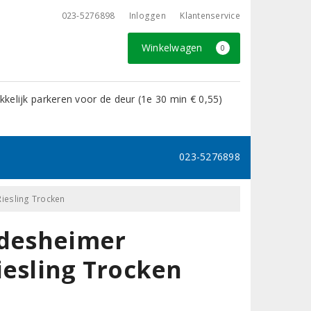
023-5276898
Inloggen
Klantenservice
Winkelwagen
0
kelijk parkeren voor de deur (1e 30 min € 0,55)
023-5276898
Riesling Trocken
idesheimer
iesling Trocken