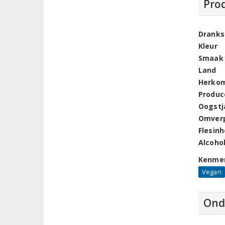
Pro
Dranks
Kleur
Smaak
Land
Herko
Produc
Oogstj
Omver
Flesin
Alcoho
Kenme
Vegan
Ond