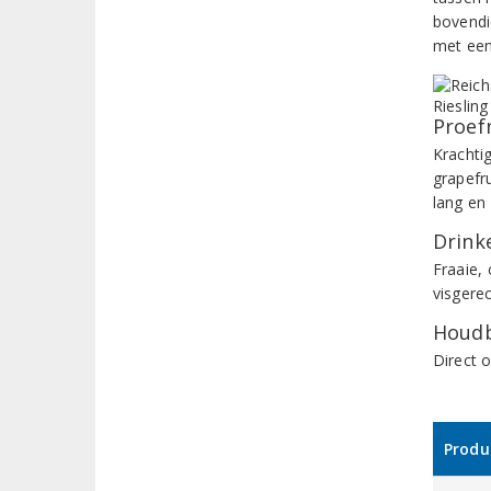
bovendie
met een
Proef
Krachti
grapefr
lang en
Drinke
Fraaie,
visgere
Houdb
Direct 
Produ