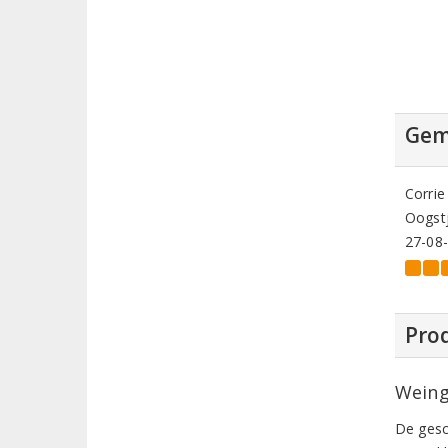
Gem
Corrie
Oogstj
27-08
Prod
Weing
De gesc