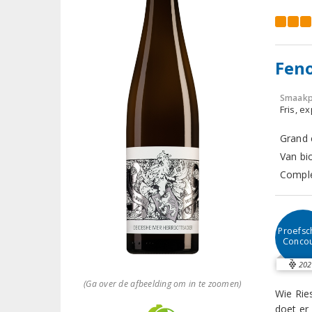
Feno
Smaakp
Fris, e
Grand c
Van bi
Comple
Proefsch
Conco
202
(Ga over de afbeelding om in te zoomen)
Wie Rie
doet er