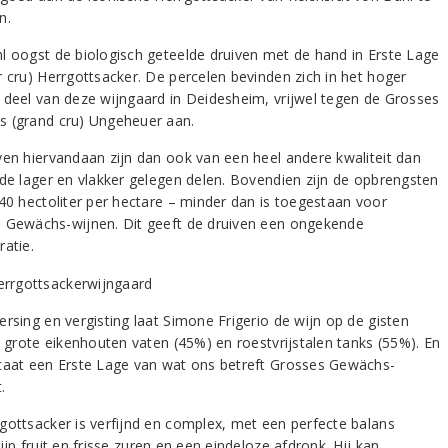
n.
l oogst de biologisch geteelde druiven met de hand in Erste Lage
r cru) Herrgottsacker. De percelen bevinden zich in het hoger
 deel van deze wijngaard in Deidesheim, vrijwel tegen de Grosses
 (grand cru) Ungeheuer aan.
ven hiervandaan zijn dan ook van een heel andere kwaliteit dan
 de lager en vlakker gelegen delen. Bovendien zijn de opbrengsten
 40 hectoliter per hectare – minder dan is toegestaan voor
 Gewächs-wijnen. Dit geeft de druiven een ongekende
ratie.
ersing en vergisting laat Simone Frigerio de wijn op de gisten
n grote eikenhouten vaten (45%) en roestvrijstalen tanks (55%). En
taat een Erste Lage van wat ons betreft Grosses Gewächs-
.
gottsacker is verfijnd en complex, met een perfecte balans
ijp fruit en frisse zuren en een eindeloze afdronk. Hij kan