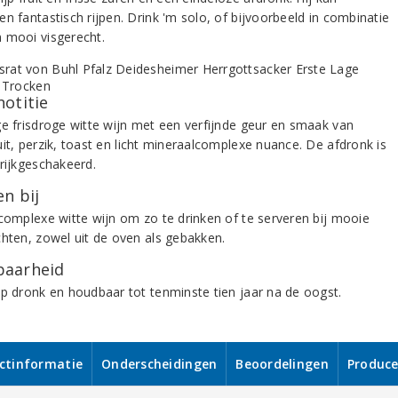
n fantastisch rijpen. Drink 'm solo, of bijvoorbeeld in combinatie
 mooi visgerecht.
notitie
ge frisdroge witte wijn met een verfijnde geur en smaak van
uit, perzik, toast en licht mineraalcomplexe nuance. De afdronk is
 rijkgeschakeerd.
n bij
 complexe witte wijn om zo te drinken of te serveren bij mooie
chten, zowel uit de oven als gebakken.
aarheid
op dronk en houdbaar tot tenminste tien jaar na de oogst.
ctinformatie
Onderscheidingen
Beoordelingen
Produce