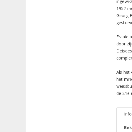
ingewik
1952 me
Georg E
gestorv
Fraaie 
door zij
Deisdes
complex
Als het 
het min
weissbu
de 21e 
Inf
Bek