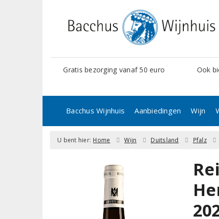
Gratis bezorging vanaf 50 euro
Ook bi
Bacchus Wijnhuis
Aanbiedingen
Wijn
U bent hier:
Home
Wijn
Duitsland
Pfalz
Re
He
20