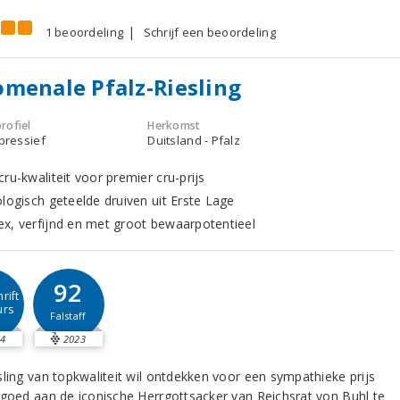
1 beoordeling
Schrijf een beoordeling
menale Pfalz-Riesling
rofiel
Herkomst
xpressief
Duitsland - Pfalz
ru-kwaliteit voor premier cru-prijs
ologisch geteelde druiven uit Erste Lage
x, verfijnd en met groot bewaarpotentieel
92
rift
urs
Falstaff
4
2023
sling van topkwaliteit wil ontdekken voor een sympathieke prijs
 goed aan de iconische Herrgottsacker van Reichsrat von Buhl te