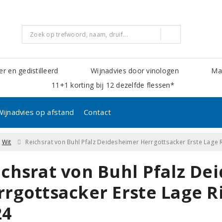
er en gedistilleerd
Wijnadvies door vinologen
Mak
11+1 korting bij 12 dezelfde flessen*
Wijnadvies op afstand
Contact
Wit
Reichsrat von Buhl Pfalz Deidesheimer Herrgottsacker Erste Lage 
ichsrat von Buhl Pfalz De
rrgottsacker Erste Lage R
24