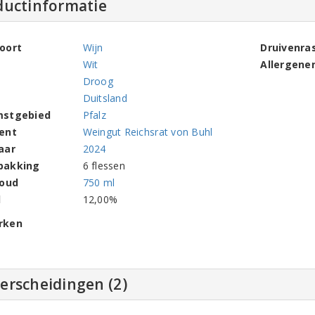
ductinformatie
oort
Wijn
Druivenra
Wit
Allergene
Droog
Duitsland
mstgebied
Pfalz
ent
Weingut Reichsrat von Buhl
aar
2024
pakking
6 flessen
houd
750 ml
l
12,00%
rken
erscheidingen (2)