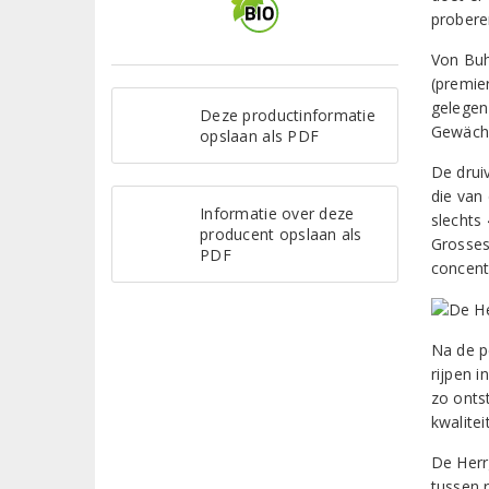
probere
Von Buh
(premie
gelegen
Deze productinformatie
Gewächs
opslaan als PDF
De drui
die van
Informatie over deze
slechts
producent opslaan als
Grosses
PDF
concent
Na de p
rijpen i
zo onts
kwaliteit
De Herr
tussen r