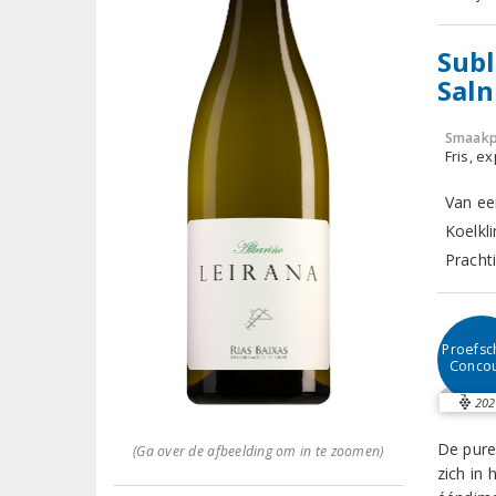
Subl
Saln
Smaakp
Fris, e
Van ee
Koelkli
Prachti
Proefsch
Conco
202
De pure
(Ga over de afbeelding om in te zoomen)
zich in