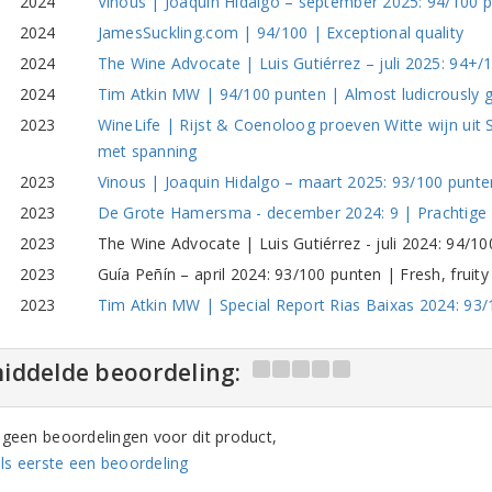
2024
Vinous | Joaquin Hidalgo – september 2025: 94/100 pu
2024
JamesSuckling.com | 94/100 | Exceptional quality
2024
The Wine Advocate | Luis Gutiérrez – juli 2025: 94+/10
2024
Tim Atkin MW | 94/100 punten | Almost ludicrously g
2023
WineLife | Rijst & Coenoloog proeven Witte wijn uit
met spanning
2023
Vinous | Joaquin Hidalgo – maart 2025: 93/100 punten
2023
De Grote Hamersma - december 2024: 9 | Prachtige
2023
The Wine Advocate | Luis Gutiérrez - juli 2024: 94/100
2023
Guía Peñín – april 2024: 93/100 punten | Fresh, fruity
2023
Tim Atkin MW | Special Report Rias Baixas 2024: 93/
iddelde beoordeling:
n geen beoordelingen voor dit product,
ls eerste een beoordeling