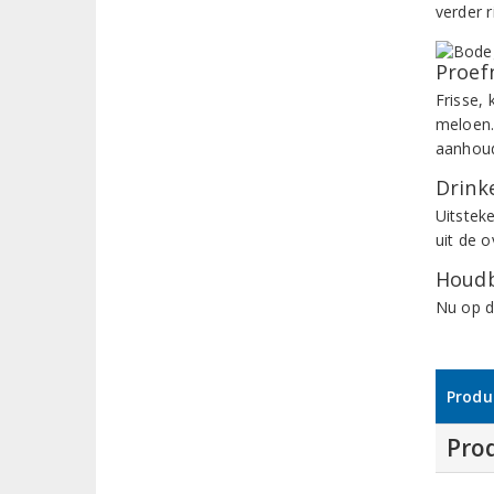
verder 
Proef
Frisse,
meloen.
aanhoud
Drinke
Uitstek
uit de o
Houdb
Nu op dr
Produ
Pro