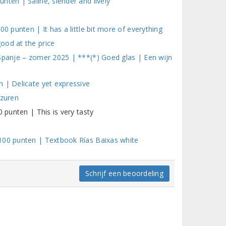
nten | Saline, slender and lively
0 punten | It has a little bit more of everything
ood at the price
 Spanje – zomer 2025 | ***(*) Goed glas | Een wijn
 | Delicate yet expressive
 zuren
 punten | This is very tasty
100 punten | Textbook Rías Baixas white
Schrijf een beoordeling