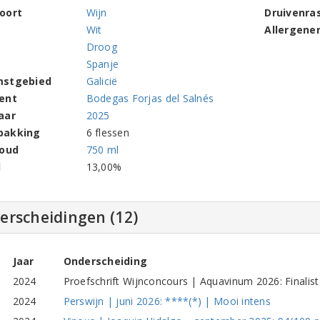
oort
Wijn
Druivenra
Wit
Allergene
Droog
Spanje
mstgebied
Galicië
ent
Bodegas Forjas del Salnés
aar
2025
pakking
6 flessen
houd
750 ml
l
13,00%
erscheidingen (12)
Jaar
Onderscheiding
2024
Proefschrift Wijnconcours | Aquavinum 2026: Finalist
2024
Perswijn | juni 2026: ****(*) | Mooi intens