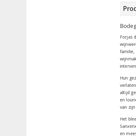
Prod
Bodeg
Forjas 
wijnwer
familie
wijnmak
interve
Hun gez
verlate
altijd 
en lour
van zij
Het ble
Sanxenx
en mees