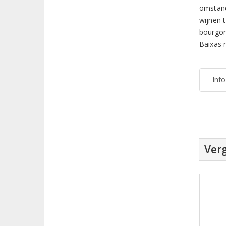
omstand
wijnen 
bourgon
Baixas r
Inf
Verg