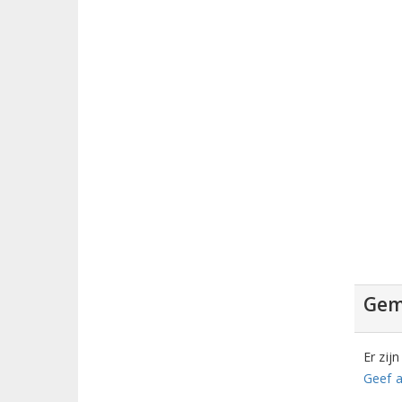
Gem
Er zij
Geef a