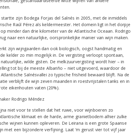
nsionale, gestandaardiseerde witte wijnen van andere
nten.
 startte zijn Bodega Forjas del Salnés in 2005, met de inmiddels
rische Raúl Pérez als keldermeester. Het domein ligt in het dorpje
op minder dan drie kilometer van de Atlantische Oceaan. Rodrigo
erug naar een natuurlijke, oorspronkelijke manier van wijn maken.
erkt zijn wijngaarden dan ook biologisch, oogst handmatig en
n de kelder zo min mogelijk in. De vergisting verloopt spontaan,
natuurlijke, wilde gisten. De melkzuurvergisting wordt hier – in
elling tot bij de meeste Albariño – niet uitgevoerd, waardoor de
Atlantische Salnésvallei zo typische frisheid bewaard blijft. Na de
tie verblijft de wijn zeven maanden in roestvrijstalen tanks en in
rote eikenhouten vaten (20%).
ijna niet voor te stellen dat het ruwe, voor wijnboeren zo
 Atlantische klimaat en de harde, arme granietbodem alhier zulke
ische wijnen kunnen opleveren. De Leirana is een grote Spaanse
jn met een bijzondere verfijning. Laat ‘m gerust vier tot vijf jaar