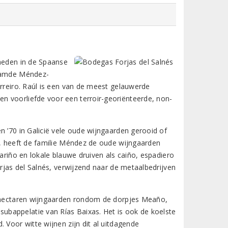
theden in de Spaanse
faamde Méndez-
erreiro. Raúl is een van de meest gelauwerde
n voorliefde voor een terroir-georiënteerde, non-
n ’70 in Galicië vele oude wijngaarden gerooid of
o, heeft de familie Méndez de oude wijngaarden
bariño en lokale blauwe druiven als caiño, espadiero
orjas del Salnés, verwijzend naar de metaalbedrijven
,5 hectaren wijngaarden rondom de dorpjes Meaño,
bappelatie van Rías Baixas. Het is ook de koelste
 Voor witte wijnen zijn dit al uitdagende