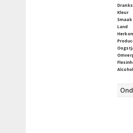
Dranks
Kleur
Smaak
Land
Herko
Produc
Oogstj
Omver
Flesin
Alcoho
Ond