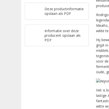
ééndime
produce
Deze productinformatie
opslaan als PDF
Rodrigo
legenda
Meaño, 
Informatie over deze
wilde t
producent opslaan als
Hij bew
PDF
grijpt i
middels 
tegenst
voor de 
fermenta
oude, g
Het is b
lastige
fantast
witte wi