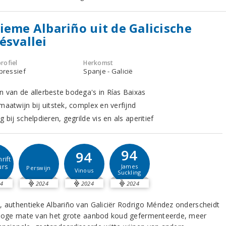
ieme Albariño uit de Galicische
ésvallei
rofiel
Herkomst
xpressief
Spanje - Galicië
n van de allerbeste bodega's in Rías Baixas
maatwijn bij uitstek, complex en verfijnd
g bij schelpdieren, gegrilde vis en als aperitief
94
94
rift
urs
James
Perswijn
Vinous
Suckling
4
2024
2024
2024
, authentieke Albariño van Galiciër Rodrigo Méndez onderscheidt
 hoge mate van het grote aanbod koud gefermenteerde, meer