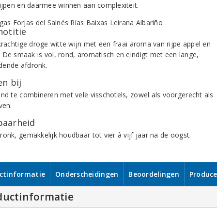
rijpen en daarmee winnen aan complexiteit.
notitie
 krachtige droge witte wijn met een fraai aroma van rijpe appel en
 De smaak is vol, rond, aromatisch en eindigt met een lange,
ende afdronk.
n bij
end te combineren met vele visschotels, zowel als voorgerecht als
ven.
aarheid
onk, gemakkelijk houdbaar tot vier à vijf jaar na de oogst.
ctinformatie
Onderscheidingen
Beoordelingen
Produce
ductinformatie