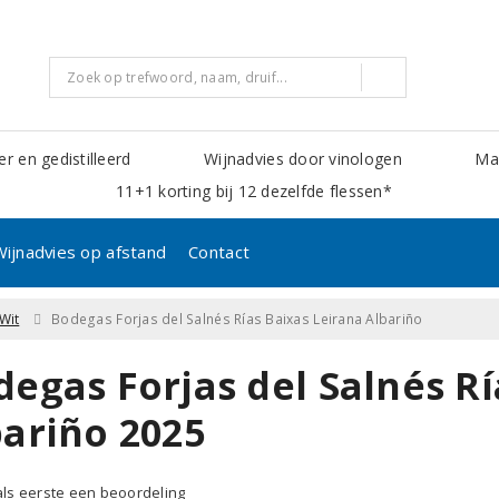
er en gedistilleerd
Wijnadvies door vinologen
Mak
11+1 korting bij 12 dezelfde flessen*
Wijnadvies op afstand
Contact
Wit
Bodegas Forjas del Salnés Rías Baixas Leirana Albariño
egas Forjas del Salnés Rí
bariño 2025
 als eerste een beoordeling