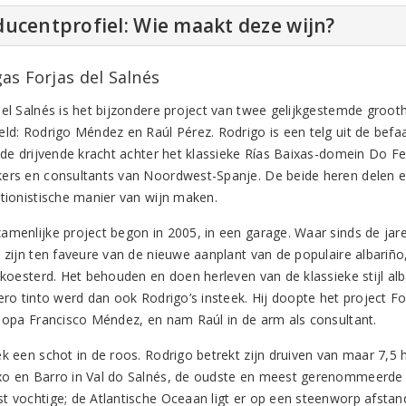
ucentprofiel: Wie maakt deze wijn?
as Forjas del Salnés
del Salnés is het bijzondere project van twee gelijkgestemde groo
eld: Rodrigo Méndez en Raúl Pérez. Rodrigo is een telg uit de be
, de drijvende kracht achter het klassieke Rías Baixas-domein Do F
ers en consultants van Noordwest-Spanje. De beide heren delen ee
ntionistische manier van wijn maken.
amenlijke project begon in 2005, in een garage. Waar sinds de jare
n zijn ten faveure van de nieuwe aanplant van de populaire albariñ
gekoesterd. Het behouden en doen herleven van de klassieke stijl al
iero tinto werd dan ook Rodrigo’s insteek. Hij doopte het project F
n opa Francisco Méndez, en nam Raúl in de arm als consultant.
ek een schot in de roos. Rodrigo betrekt zijn druiven van maar 7
o en Barro in Val do Salnés, de oudste en meest gerenommeerde su
t vochtige; de Atlantische Oceaan ligt er op een steenworp afstand.