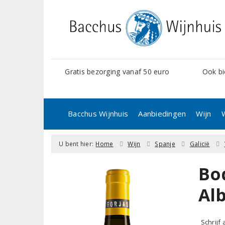
Gratis bezorging vanaf 50 euro
Ook bi
Bacchus Wijnhuis
Aanbiedingen
Wijn
U bent hier:
Home
Wijn
Spanje
Galicië
Bod
Al
Schrijf