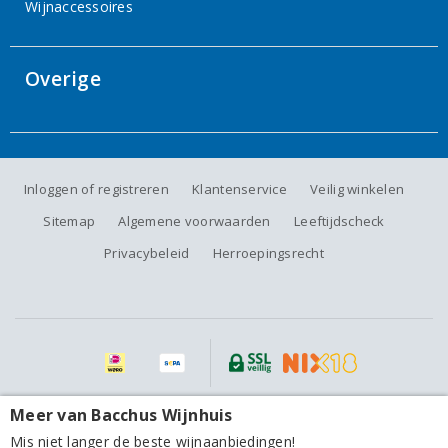
Wijnaccessoires
Overige
Inloggen of registreren
Klantenservice
Veilig winkelen
Sitemap
Algemene voorwaarden
Leeftijdscheck
Privacybeleid
Herroepingsrecht
Alle prijzen zijn inclusief BTW, exclusief eventuele verzendkosten.
Meer van Bacchus Wijnhuis
La Natura Sicilia Inzolia 2025
Mis niet langer de beste wijnaanbiedingen!