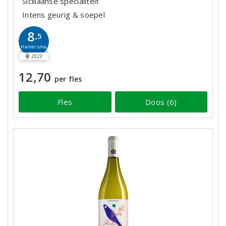
Siciliaanse specialiteit
Intens geurig & soepel
8
,5
Hamersma
2023
12,70
per fles
Fles
Doos (6)