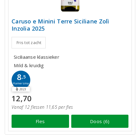
Caruso e Minini Terre Siciliane Zolì
Inzolia 2025
Fris tot zacht
Siciliaanse klassieker
Mild & kruidig
8
,5
Hamersma
2023
12,70
Vanaf 12 flessen 11,65 per fles
Fles
Doos (6)