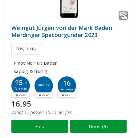
Weingut Jürgen von der Mark Baden
Merdinger Spätburgunder 2023
Fris, fruitig
Pinot Noir uit Baden
Sappig & fruitig
15
16
,5
WineLife
Perswijn
Perswijn
2023
2022
2021
16,95
Vanaf 12 flessen 15,55 per fles
Fles
Doos (6)