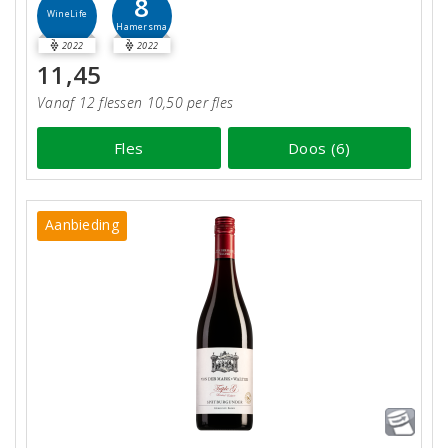
8
WineLife
Hamersma
2022
2022
11,45
Vanaf 12 flessen 10,50 per fles
Fles
Doos (6)
Aanbieding