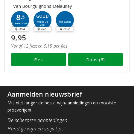
Van Bourguignons Delaunay
8
GOUD
,5
Perswijn
Mundus
Hamersma
Vini
2024
2023
2022
9,95
Vanaf 12 flessen 9,15 per fles
Fles
Doos (6)
Aanmelden nieuwsbrief
Mis niet langer de beste wijnaanbiedingen en mooiste
proeverijen!
De scherpste aanbiedingen
Handige wijn en spijs tips