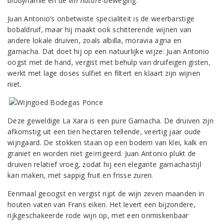
biodynamie en de
vin nature
-beweging.
Juan Antonio’s onbetwiste specialiteit is de weerbarstige
bobaldruif, maar hij maakt ook schitterende wijnen van
andere lokale druiven, zoals albilla, moravia agria en
garnacha. Dat doet hij op een natuurlijke wijze: Juan Antonio
oogst met de hand, vergist met behulp van druifeigen gisten,
werkt met lage doses sulfiet en filtert en klaart zijn wijnen
niet.
Deze geweldige La Xara is een pure Garnacha. De druiven zijn
afkomstig uit een tien hectaren tellende, veertig jaar oude
wijngaard. De stokken staan op een bodem van klei, kalk en
graniet en worden niet geïrrigeerd. Juan Antonio plukt de
druiven relatief vroeg, zodat hij een elegante garnachastijl
kan maken, met sappig fruit en frisse zuren.
Eenmaal geoogst en vergist rijpt de wijn zeven maanden in
houten vaten van Frans eiken. Het levert een bijzondere,
rijkgeschakeerde rode wijn op, met een onmiskenbaar