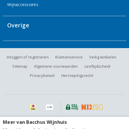
Wijnaccessoires
Overige
Inloggen of registreren
Klantenservice
Veilig winkelen
Sitemap
Algemene voorwaarden
Leeftijdscheck
Privacybeleid
Herroepingsrecht
Alle prijzen zijn inclusief BTW, exclusief eventuele verzendkosten.
Meer van Bacchus Wijnhuis
Bodegas Ponce Manchuela La Xara Garnacha 2025