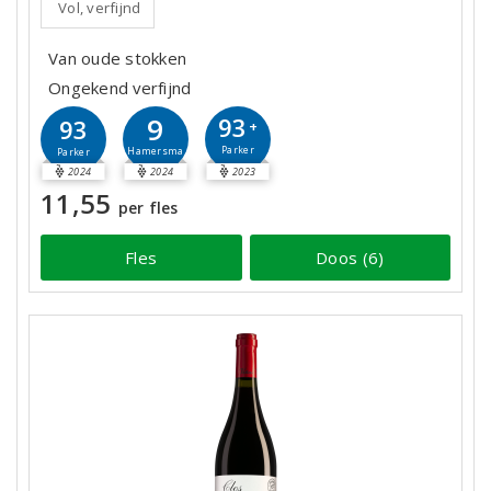
Vol, verfijnd
Van oude stokken
Ongekend verfijnd
9
93
93
+
Parker
Hamersma
Parker
2024
2024
2023
11,55
per fles
Fles
Doos (6)