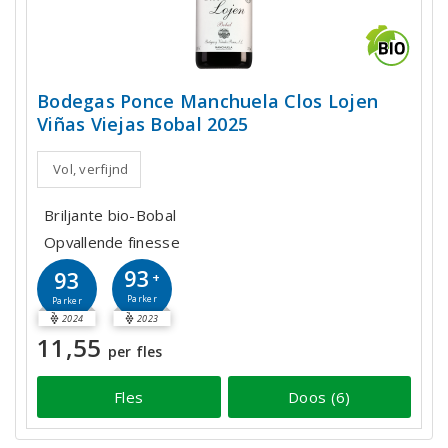
Bodegas Ponce Manchuela Clos Lojen
Viñas Viejas Bobal 2025
Vol, verfijnd
Briljante bio-Bobal
Opvallende finesse
93
93
+
Parker
Parker
2024
2023
11,55
per fles
Fles
Doos (6)