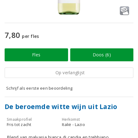
7,80
per fles
Fles
Doos (6)
Op verlanglijst
Schrijf als eerste een beoordeling
De beroemde witte wijn uit Lazio
Smaakprofiel
Herkomst
Fris tot zacht
Italië - Lazio
Blend van malvasia bianca di candia en trebbiano