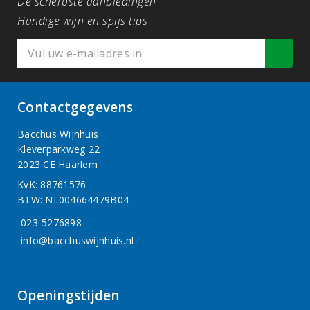
De scherpste aanbiedingen
Handige wijn en spijs tips
Contactgegevens
Bacchus Wijnhuis
Kleverparkweg 22
2023 CE Haarlem
KvK: 88761576
BTW: NL004664479B04
023-5276898
info@bacchuswijnhuis.nl
Openingstijden