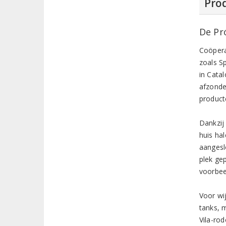
Prod
De Pr
Coöpera
zoals S
in Cata
afzonder
product
Dankzij
huis ha
aangesl
plek ge
voorbee
Voor wi
tanks, 
Vila-ro