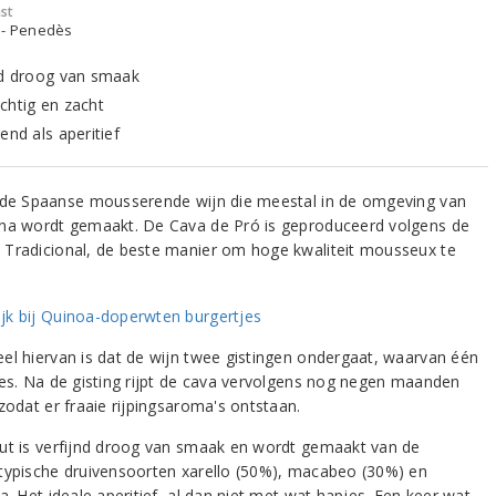
st
 - Penedès
nd droog van smaak
chtig en zacht
end als aperitief
 de Spaanse mousserende wijn die meestal in de omgeving van
na wordt gemaakt. De Cava de Pró is geproduceerd volgens de
Tradicional, de beste manier om hoge kwaliteit mousseux te
el hiervan is dat de wijn twee gistingen ondergaat, waarvan één
les. Na de gisting rijpt de cava vervolgens nog negen maanden
zodat er fraaie rijpingsaroma's ontstaan.
ut is verfijnd droog van smaak en wordt gemaakt van de
typische druivensoorten xarello (50%), macabeo (30%) en
a. Het ideale aperitief, al dan niet met wat hapjes. Een keer wat