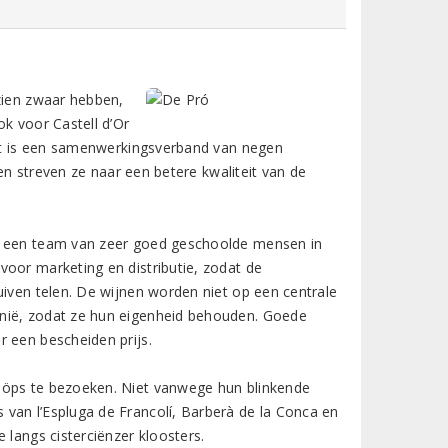
ezien zwaar hebben,
ok voor Castell d’Or
 het is een samenwerkingsverband van negen
men streven ze naar een betere kwaliteit van de
en een team van zeer goed geschoolde mensen in
voor marketing en distributie, zodat de
uiven telen. De wijnen worden niet op een centrale
onië, zodat ze hun eigenheid behouden. Goede
r een bescheiden prijs.
oöps te bezoeken. Niet vanwege hun blinkende
van l’Espluga de Francolí, Barberà de la Conca en
 langs cisterciënzer kloosters.