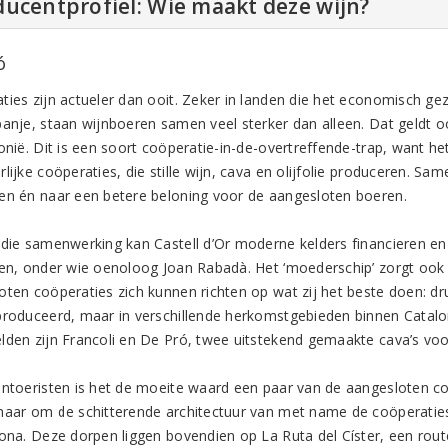
ucentprofiel: Wie maakt deze wijn?
ó
ties zijn actueler dan ooit. Zeker in landen die het economisch g
panje, staan wijnboeren samen veel sterker dan alleen. Dat geldt o
lonië. Dit is een soort coöperatie-in-de-overtreffende-trap, want
lijke coöperaties, die stille wijn, cava en olijfolie produceren. Sa
en én naar een betere beloning voor de aangesloten boeren.
 die samenwerking kan Castell d’Or moderne kelders financieren 
len, onder wie oenoloog Joan Rabadà. Het ‘moederschip’ zorgt ook 
oten coöperaties zich kunnen richten op wat zij het beste doen: dr
produceerd, maar in verschillende herkomstgebieden binnen Catal
lden zijn Francoli en De Pró, twee uitstekend gemaakte cava’s voo
jntoeristen is het de moeite waard een paar van de aangesloten c
maar om de schitterende architectuur van met name de coöperaties 
dona. Deze dorpen liggen bovendien op La Ruta del Císter, een route