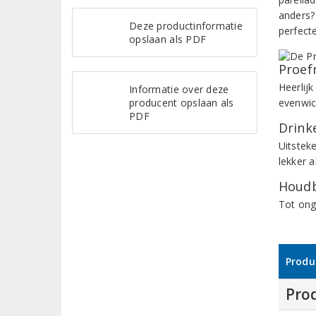
anders?
Deze productinformatie
perfect
opslaan als PDF
Proef
Heerlij
Informatie over deze
producent opslaan als
evenwic
PDF
Drinke
Uitsteke
lekker 
Houdb
Tot ong
Produ
Pro