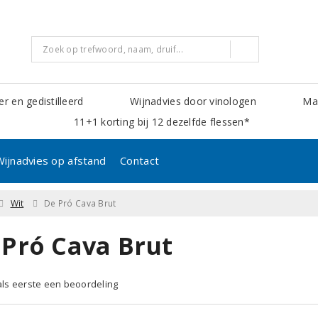
er en gedistilleerd
Wijnadvies door vinologen
Mak
11+1 korting bij 12 dezelfde flessen*
Wijnadvies op afstand
Contact
Wit
De Pró Cava Brut
 Pró Cava Brut
 als eerste een beoordeling