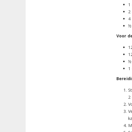
1 
2 
4 
½
Voor de
1
1
½
1 
Bereidi
S
2 
V
Ve
ka
M