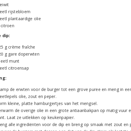
eiwit
eetl rijstebloem
eetl plantaardige olie
 citroen
 dip:
25 g crème fraîche
20 g gare doperwten
 eetl munt
eetl citroensap
ng:
tamp de erwten voor de burger tot een grove puree en meng in een 
eetlepels olie, zout en peper.
orm kleine, platte hamburgertjes van het mengsel.
rwarm de overige olie in een grote antiaanbakpan op matig vuur en 
nt. Laat ze uitlekken op keukenpapier.
eng alle ingrediënten voor de dip en breng op smaak met zout en 