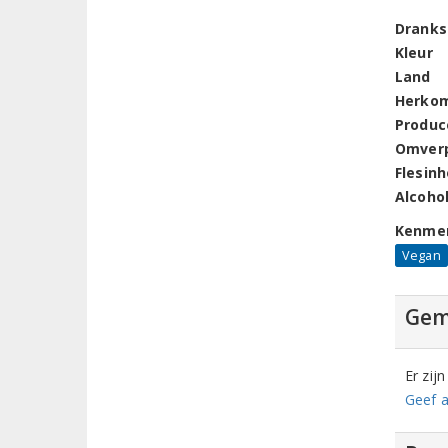
Dranks
Kleur
Land
Herko
Produc
Omver
Flesin
Alcoho
Kenme
Vegan
Gem
Er zij
Geef a