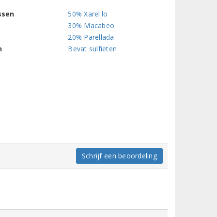
ssen
50% Xarel.lo
30% Macabeo
20% Parellada
n
Bevat sulfieten
Schrijf een beoordeling