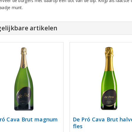
erveer de burgers met daarop een dot van de dip. Knijp als laatste 
laadje munt.
elijkbare artikelen
ró Cava Brut magnum
De Pró Cava Brut halv
fles