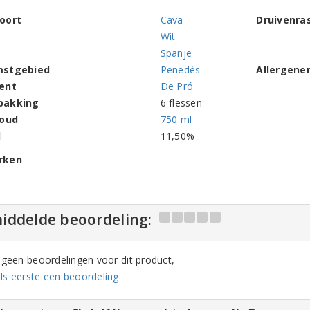
oort
Cava
Druivenra
Wit
Spanje
mstgebied
Penedès
Allergene
ent
De Pró
pakking
6 flessen
houd
750 ml
l
11,50%
rken
iddelde beoordeling:
n geen beoordelingen voor dit product,
ls eerste een beoordeling