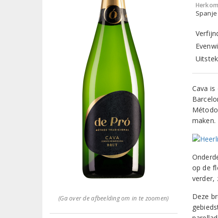
Herkom
Spanje
Verfij
Evenwi
Uitstek
Cava is
Barcelo
Método 
maken.
Onderde
op de f
verder, 
Deze br
(Ga over de afbeelding om in te zoomen)
gebieds
parellad