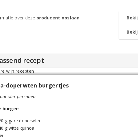
ormatie over deze
producent opslaan
Bekij
Bekij
passend recept
a-doperwten burgertjes
voor vier personen
e burger:
20 g gare doperwten
40 g witte quinoa
ei