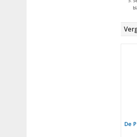
S
b
Verg
De P