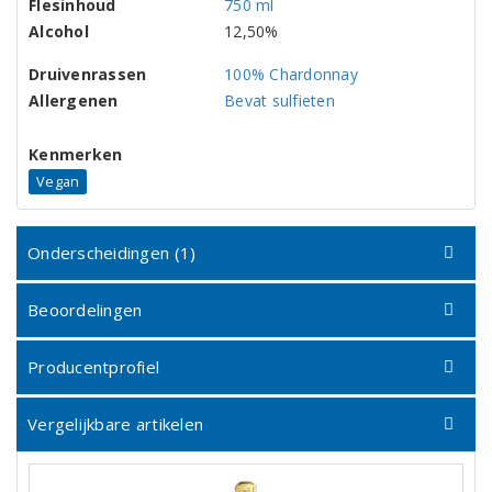
Flesinhoud
750 ml
Alcohol
12,50%
Druivenrassen
100% Chardonnay
Allergenen
Bevat sulfieten
Kenmerken
Vegan
Onderscheidingen (1)
Beoordelingen
Producentprofiel
Vergelijkbare artikelen