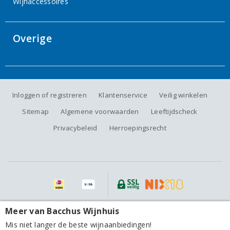
Wijnaccessoires
Overige
Inloggen of registreren
Klantenservice
Veilig winkelen
Sitemap
Algemene voorwaarden
Leeftijdscheck
Privacybeleid
Herroepingsrecht
Alle prijzen zijn inclusief BTW, exclusief eventuele verzendkosten.
Meer van Bacchus Wijnhuis
Agrapart Champagne Grand Cru Terroirs Extra Brut
Mis niet langer de beste wijnaanbiedingen!