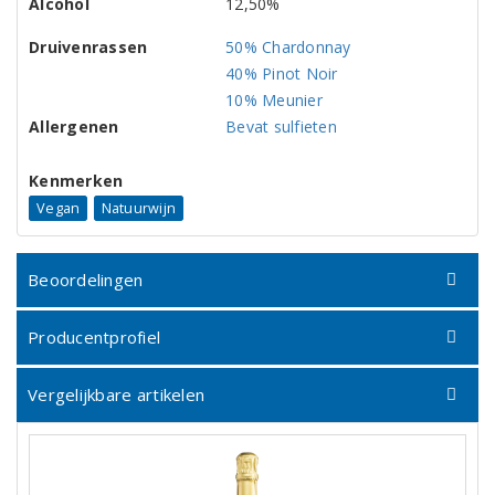
Alcohol
12,50%
Druivenrassen
50% Chardonnay
40% Pinot Noir
10% Meunier
Allergenen
Bevat sulfieten
Kenmerken
Vegan
Natuurwijn
Beoordelingen
Producentprofiel
Vergelijkbare artikelen