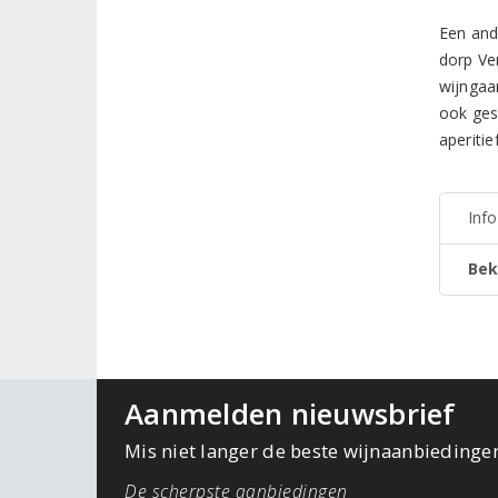
Een and
dorp Ve
wijngaa
ook gesp
aperiti
Inf
Bek
Aanmelden nieuwsbrief
Mis niet langer de beste wijnaanbiedinge
De scherpste aanbiedingen