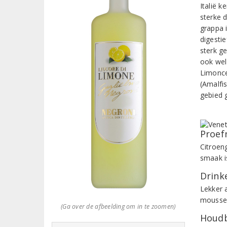
Italië k
sterke 
grappa 
digestie
sterk g
ook wel
Limonce
(Amalfi
gebied 
Proef
Citroen
smaak is
Drinke
Lekker a
mousser
(Ga over de afbeelding om in te zoomen)
Houdb