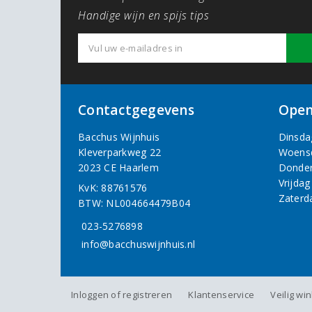
Handige wijn en spijs tips
Contactgegevens
Open
Bacchus Wijnhuis
Dinsda
Kleverparkweg 22
Woens
2023 CE Haarlem
Donde
Vrijdag
KvK: 88761576
Zaterd
BTW: NL004664479B04
023-5276898
info@bacchuswijnhuis.nl
Inloggen of registreren
Klantenservice
Veilig wi