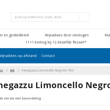
er en gedistilleerd
Wijnadvies door vinologen
Mak
11+1 korting bij 12 dezelfde flessen*
Wijnadvies op afstand
Contact
to
Wit
Venegazzu Limoncello Negroni 70cl
negazzu Limoncello Negro
 als eerste een beoordeling