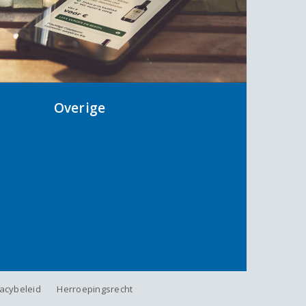
Overige
vacybeleid
Herroepingsrecht