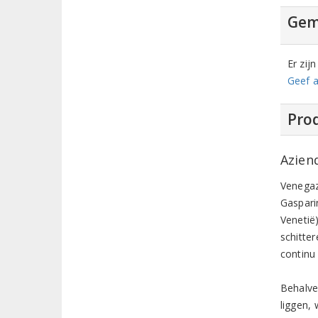
Gem
Er zij
Geef a
Prod
Azien
Venegaz
Gasparin
Venetië)
schitte
continu
Behalve
liggen,