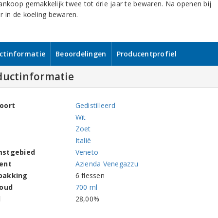
ankoop gemakkelijk twee tot drie jaar te bewaren. Na openen bij
r in de koeling bewaren.
ctinformatie
Beoordelingen
Producentprofiel
ductinformatie
oort
Gedistilleerd
Wit
Zoet
Italië
mstgebied
Veneto
ent
Azienda Venegazzu
pakking
6 flessen
houd
700 ml
l
28,00%