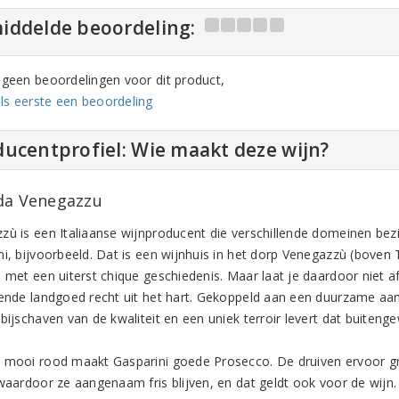
iddelde beoordeling:
n geen beoordelingen voor dit product,
ls eerste een beoordeling
ucentprofiel: Wie maakt deze wijn?
da Venegazzu
zù is een Italiaanse wijnproducent die verschillende domeinen bez
i, bijvoorbeeld. Dat is een wijnhuis in het dorp Venegazzù (boven T
 met een uiterst chique geschiedenis. Maar laat je daardoor niet afs
rende landgoed recht uit het hart. Gekoppeld aan een duurzame aa
 bijschaven van de kwaliteit en een uniek terroir levert dat buiten
 mooi rood maakt Gasparini goede Prosecco. De druiven ervoor gr
 waardoor ze aangenaam fris blijven, en dat geldt ook voor de wijn.