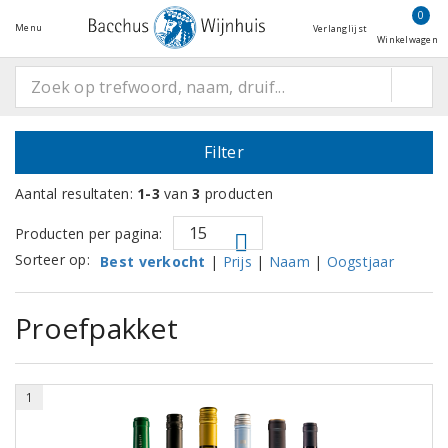
0
Menu
Verlanglijst
Winkelwagen
Filter
Aantal resultaten:
1-3
van
3
producten
Producten per pagina:
Sorteer op:
Best verkocht
|
Prijs
|
Naam
|
Oogstjaar
Proefpakket
1