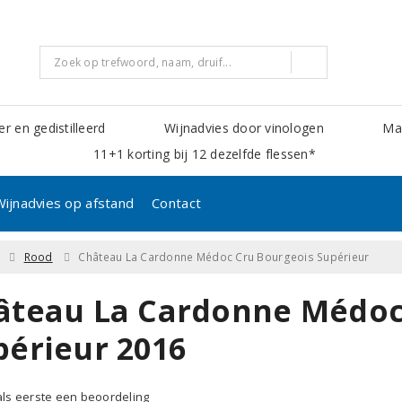
er en gedistilleerd
Wijnadvies door vinologen
Mak
11+1 korting bij 12 dezelfde flessen*
Wijnadvies op afstand
Contact
Rood
Château La Cardonne Médoc Cru Bourgeois Supérieur
âteau La Cardonne Médoc
périeur 2016
 als eerste een beoordeling