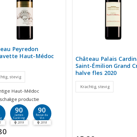
eau Peyredon
avette Haut-Médoc
Château Palais Cardin
Saint-Émilion Grand C
halve fles 2020
htig, stevig
Krachtig, stevig
htige Haut-Médoc
nschalige productie
1
90
90
s
James
Revue du
ng
Suckling
Vin
2
2019
2018
80