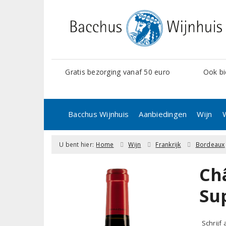
Gratis bezorging vanaf 50 euro
Ook bi
Bacchus Wijnhuis
Aanbiedingen
Wijn
U bent hier:
Home
Wijn
Frankrijk
Bordeaux
Ch
Su
Schrijf