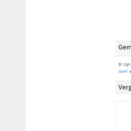
Gem
Er zij
Geef a
Verg