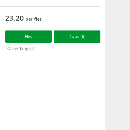
23,20
per fles
Fles
Doos (6)
Op verlanglijst