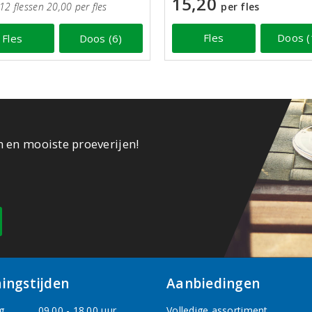
15,20
per fles
12 flessen 20,00 per fles
Fles
Doos (
Fles
Doos (6)
n en mooiste proeverijen!
ingstijden
Aanbiedingen
g
09.00 - 18.00 uur
Volledige assortiment