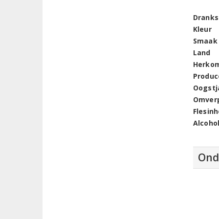
Dranks
Kleur
Smaak
Land
Herko
Produc
Oogstj
Omver
Flesin
Alcoho
Ond