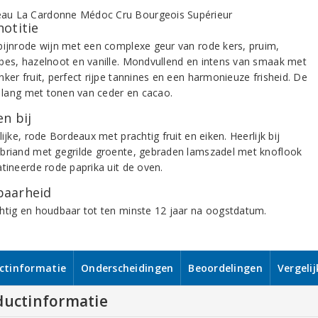
notitie
bijnrode wijn met een complexe geur van rode kers, pruim,
bes, hazelnoot en vanille. Mondvullend en intens van smaak met
ker fruit, perfect rijpe tannines en een harmonieuze frisheid. De
is lang met tonen van ceder en cacao.
n bij
lijke, rode Bordeaux met prachtig fruit en eiken. Heerlijk bij
briand met gegrilde groente, gebraden lamszadel met knoflook
atineerde rode paprika uit de oven.
aarheid
htig en houdbaar tot ten minste 12 jaar na oogstdatum.
ctinformatie
Onderscheidingen
Beoordelingen
Vergeli
ductinformatie