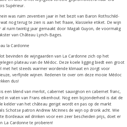
is Supérieur.
ein was ruim zeventien jaar in het bezit van Baron Rothschild-
 wat nog terug te zien is aan het fraaie, klassieke etiket. De wijn
r al ruim twintig jaar gemaakt door Magali Guyon, de voormalig
kster van Château Lynch-Bages.
slot bevinden de wijngaarden van La Cardonne zich op het
elegen plateau van de Médoc. Deze koele ligging biedt een groot
l met het steeds warmer wordende klimaat en zorgt voor
euze, verfijnde wijnen. Redenen te over om deze mooie Médoc
ekken dus!
 is een blend van merlot, cabernet sauvignon en cabernet franc,
d in vaten van Frans eikenhout. Nog een bijzonderheid is dat de
 de kelder van het château gerijpt wordt en pas op de markt
ls Schotse patron Andrew McInnes de wijn op dronk acht. Wie
nte Bordeaux wil drinken voor een zeer bescheiden prijs, doet er
n La Cardonne te proberen!