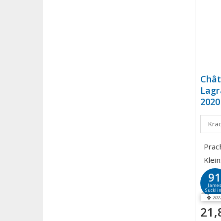
Chât
Lagr
2020
Krac
Prac
Klei
9
Jame
Suckli
202
21,