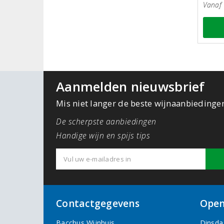
Vanaf 
Aanmelden nieuwsbrief
Mis niet langer de beste wijnaanbiedinge
De scherpste aanbiedingen
Handige wijn en spijs tips
Contactgegevens
Open
Bacchus Wijnhuis
Dinsda