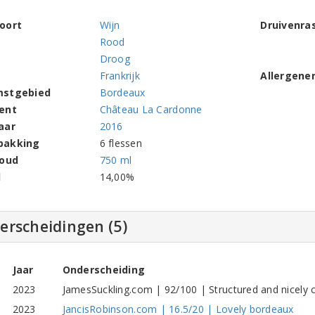
oort
Wijn
Druivenra
Rood
Droog
Frankrijk
Allergene
mstgebied
Bordeaux
ent
Château La Cardonne
aar
2016
pakking
6 flessen
houd
750 ml
l
14,00%
erscheidingen (5)
Jaar
Onderscheiding
2023
JamesSuckling.com | 92/100 | Structured and nicely
2023
JancisRobinson.com | 16.5/20 | Lovely bordeaux