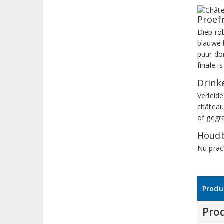
Proef
Diep ro
blauwe 
puur don
finale 
Drinke
Verleide
château
of gegr
Houdb
Nu prac
Produ
Pro