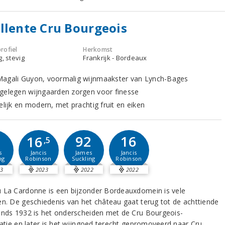
llente Cru Bourgeois
rofiel
Herkomst
g, stevig
Frankrijk - Bordeaux
agali Guyon, voormalig wijnmaakster van Lynch-Bages
gelegen wijngaarden zorgen voor finesse
elijk en modern, met prachtig fruit en eiken
2
92
16
16
,5
s
James
Jancis
Jancis
ng
Suckling
Robinson
Robinson
3
2023
2022
2022
 La Cardonne is een bijzonder Bordeauxdomein is vele
en. De geschiedenis van het château gaat terug tot de achttiende
inds 1932 is het onderscheiden met de Cru Bourgeois-
icatie en later is het wijngoed terecht gepromoveerd naar Cru