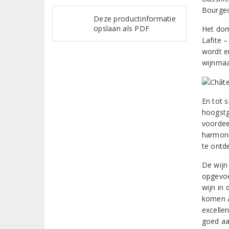
Bourgeo
Deze productinformatie
opslaan als PDF
Het dom
Lafite –
wordt e
wijnmaa
En tot 
hoogstg
voordee
harmoni
te ontd
De wijn
opgevoe
wijn in
komen a
excelle
goed aa