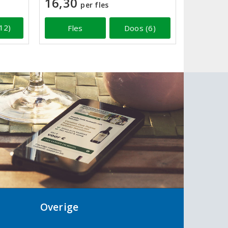
16,30
per fles
12)
Fles
Doos (6)
Overige