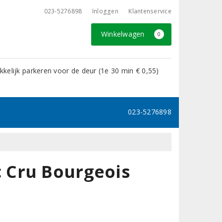
023-5276898
Inloggen
Klantenservice
Winkelwagen
0
kelijk parkeren voor de deur (1e 30 min € 0,55)
023-5276898
 Cru Bourgeois