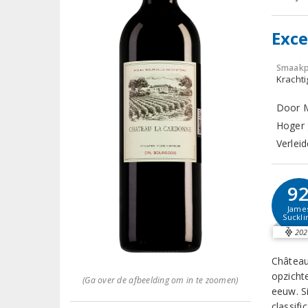
Exce
Smaakp
Krachti
Door M
Hoger 
Verleid
9
Jame
Suckli
202
Château
opzicht
(Ga over de afbeelding om in te zoomen)
eeuw. S
classif