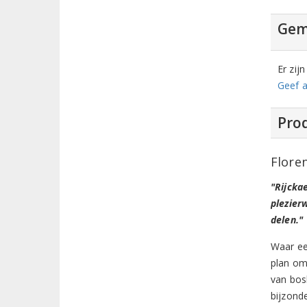
Gem
Er zij
Geef a
Prod
Flore
"Rijcka
plezier
delen."
Waar ee
plan om
van bos
bijzond