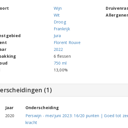
oort
Wijn
Druivenra
Wit
Allergene
Droog
Frankrijk
mstgebied
Jura
ent
Florent Rouve
aar
2022
pakking
6 flessen
houd
750 ml
l
13,00%
erscheidingen (1)
Jaar
Onderscheiding
2020
Perswijn - mei/juni 2023: 16/20 punten | Goed tot zee
kracht