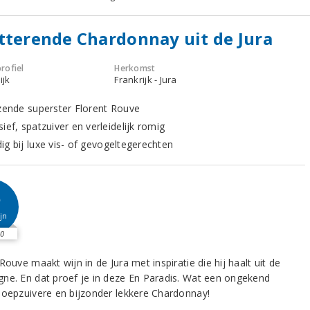
tterende Chardonnay uit de Jura
rofiel
Herkomst
ijk
Frankrijk - Jura
jzende superster Florent Rouve
ief, spatzuiver en verleidelijk romig
ig bij luxe vis- of gevogeltegerechten
6
jn
0
Rouve maakt wijn in de Jura met inspiratie die hij haalt uit de
ne. En dat proef je in deze En Paradis. Wat een ongekend
loepzuivere en bijzonder lekkere Chardonnay!