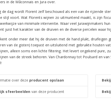
ders in de Mâconnais en Jura over.
 de dag wordt Florent zelf beschouwd als een van de rijzende sterr
te stijl voort. Wat Florents wijnen zo uitmuntend maakt, is zijn fo
werkwijze van minimale interventie. Waar veel Jurawijnmakers hun w
ent juist het karakter van de druiven en de diverse percelen waar h
ekent onder meer dat hij de druiven met de hand plukt, druifeigen g
ren van de gisten) toepast en uitsluitend met gebruikte houten vat
jnen, alleen soms een lichte filtering. Het levert ongekend pure, z
ijnen van de streek behoren. Van Chardonnay tot Poulsard en van Sa
!
ormatie over deze
producent opslaan
Bekij
ijk sfeerbeelden
van deze producent
Bekij