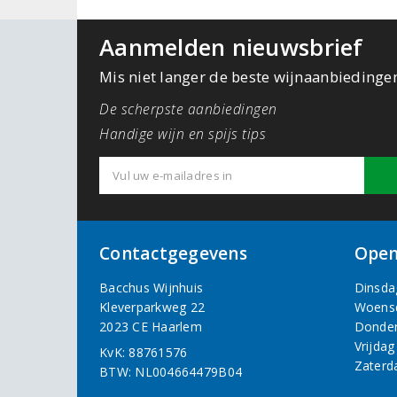
Aanmelden nieuwsbrief
Mis niet langer de beste wijnaanbiedinge
De scherpste aanbiedingen
Handige wijn en spijs tips
Contactgegevens
Open
Bacchus Wijnhuis
Dinsda
Kleverparkweg 22
Woens
2023 CE Haarlem
Donde
Vrijdag
KvK: 88761576
Zaterd
BTW: NL004664479B04