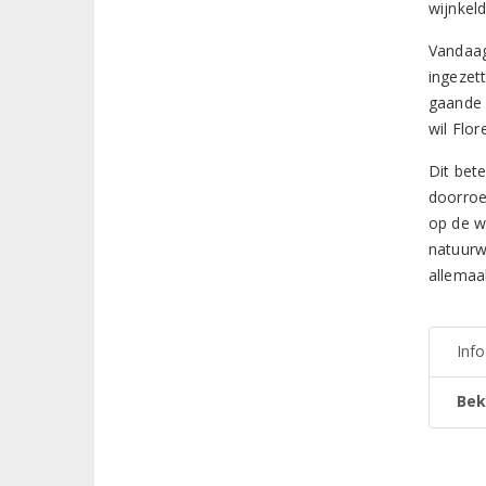
wijnkel
Vandaag
ingezet
gaande 
wil Flor
Dit bet
doorroe
op de wi
natuurw
allemaal
Inf
Bek