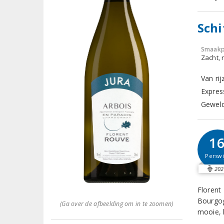
Schi
Smaakp
Zacht, r
Van ri
Express
Geweld
1
Perswi
202
Florent 
Bourgog
(Ga over de afbeelding om in te zoomen)
mooie, 