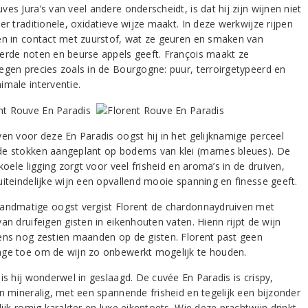
es Jura’s van veel andere onderscheidt, is dat hij zijn wijnen niet
er traditionele, oxidatieve wijze maakt. In deze werkwijze rijpen
en in contact met zuurstof, wat ze geuren en smaken van
erde noten en beurse appels geeft. François maakt ze
egen precies zoals in de Bourgogne: puur, terroirgetypeerd en
imale interventie.
ven voor deze En Paradis oogst hij in het gelijknamige perceel
e stokken aangeplant op bodems van klei (marnes bleues). De
 koele ligging zorgt voor veel frisheid en aroma’s in de druiven,
uiteindelijke wijn een opvallend mooie spanning en finesse geeft.
andmatige oogst vergist Florent de chardonnaydruiven met
an druifeigen gisten in eikenhouten vaten. Hierin rijpt de wijn
ens nog zestien maanden op de gisten. Florent past geen
ge toe om de wijn zo onbewerkt mogelijk te houden.
is hij wonderwel in geslaagd. De cuvée En Paradis is crispy,
en mineralig, met een spannende frisheid en tegelijk een bijzonder
lijk romig karakter en luxe eikentoets. Wie deze prachtwijn drinkt,