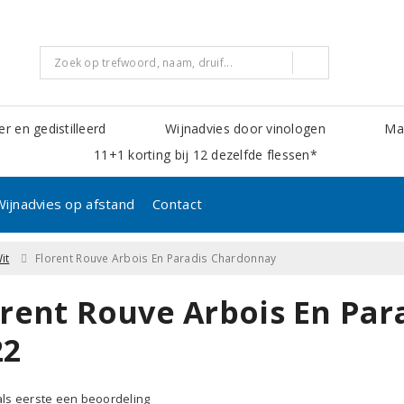
er en gedistilleerd
Wijnadvies door vinologen
Mak
11+1 korting bij 12 dezelfde flessen*
Wijnadvies op afstand
Contact
it
Florent Rouve Arbois En Paradis Chardonnay
orent Rouve Arbois En Pa
22
 als eerste een beoordeling