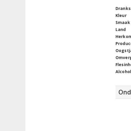
Dranks
Kleur
Smaak
Land
Herko
Produc
Oogstj
Omver
Flesin
Alcoho
Ond