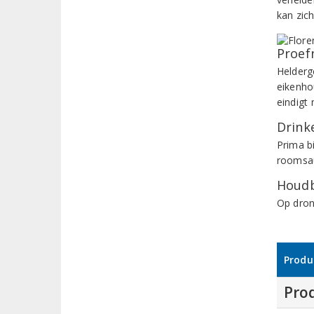
kan zic
Proef
Helderg
eikenho
eindigt 
Drinke
Prima b
roomsa
Houdb
Op dron
Produ
Pro