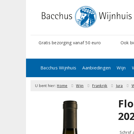
Gratis bezorging vanaf 50 euro
Ook bi
Bacchus Wijnhuis
Aanbiedingen
Wijn
U bent hier:
Home
Wijn
Frankrijk
Jura
W
Fl
20
Schrijf