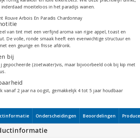
h inderdaad moeiteloos in het paradijs wanen.
notitie
eel van tint met een verfijnd aroma van rijpe appel, toast en
ut. De volle, ronde smaak heeft een evenwichtige structuur en
met een geurige en frisse afdronk.
n bij
ij gepocheerde (zoetwater)vis, maar bijvoorbeeld ook bij kip met
us.
aarheid
k vanaf 2 jaar na oogst, gemakkelijk 4 tot 5 jaar houdbaar
ctinformatie
Onderscheidingen
Beoordelingen
Produce
ductinformatie