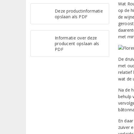
Wat Rouv
op de hi
Deze productinformatie
opslaan als PDF
de wijn
geroost
daarent
met min
Informatie over deze
producent opslaan als
PDF
De drui
met oud
relatief
wat de 
Na de h
behulp v
vervolg
bâtonna
En daar 
zuiver 
verleide