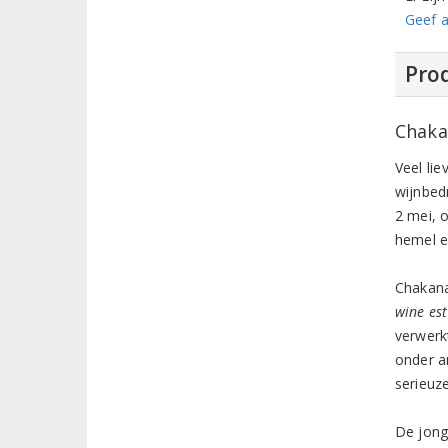
Geef a
Prod
Chaka
Veel li
wijnbed
2 mei, 
hemel e
Chakana 
wine es
verwerk
onder a
serieuze
De jong