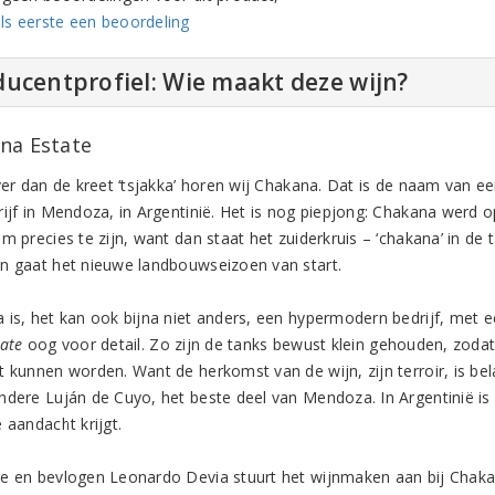
ls eerste een beoordeling
ucentprofiel: Wie maakt deze wijn?
na Estate
ever dan de kreet ‘tsjakka’ horen wij Chakana. Dat is de naam van 
rijf in Mendoza, in Argentinië. Het is nog piepjong: Chakana werd o
om precies te zijn, want dan staat het zuiderkruis – ‘chakana’ in d
n gaat het nieuwe landbouwseizoen van start.
is, het kan ook bijna niet anders, een hypermodern bedrijf, met een
tate
oog voor detail. Zo zijn de tanks bewust klein gehouden, zodat
t kunnen worden. Want de herkomst van de wijn, zijn terroir, is bel
ndere Luján de Cuyo, het beste deel van Mendoza. In Argentinië is 
 aandacht krijgt.
e en bevlogen Leonardo Devia stuurt het wijnmaken aan bij Chakana