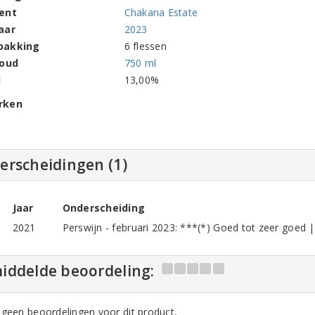
ent
Chakana Estate
aar
2023
pakking
6 flessen
houd
750 ml
l
13,00%
rken
erscheidingen (1)
Jaar
Onderscheiding
2021
Perswijn - februari 2023: ***(*) Goed tot zeer goed | 
iddelde beoordeling:
n geen beoordelingen voor dit product,