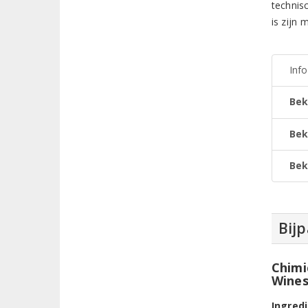
technisc
is zijn
Inf
Bek
Bek
Bek
Bij
Chimi
Wines
Ingred