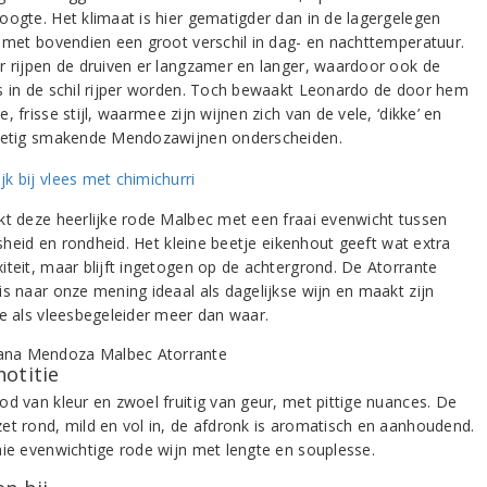
oogte. Het klimaat is hier gematigder dan in de lagergelegen
, met bovendien een groot verschil in dag- en nachttemperatuur.
r rijpen de druiven er langzamer en langer, waardoor ook de
s in de schil rijper worden. Toch bewaakt Leonardo de door hem
, frisse stijl, waarmee zijn wijnen zich van de vele, ‘dikke’ en
oetig smakende Mendozawijnen onderscheiden.
kt deze heerlijke rode Malbec met een fraai evenwicht tussen
risheid en rondheid. Het kleine beetje eikenhout geeft wat extra
iteit, maar blijft ingetogen op de achtergrond. De Atorrante
is naar onze mening ideaal als dagelijkse wijn en maakt zijn
ie als vleesbegeleider meer dan waar.
notitie
od van kleur en zwoel fruitig van geur, met pittige nuances. De
et rond, mild en vol in, de afdronk is aromatisch en aanhoudend.
aie evenwichtige rode wijn met lengte en souplesse.