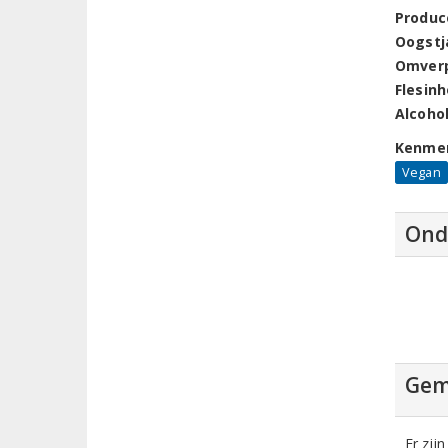
Produc
Oogstj
Omver
Flesin
Alcoho
Kenme
Vegan
Ond
Gem
Er zij