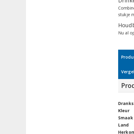
Drinke
Combine
stukje m
Houdb
Nu al op
Produ
Vergel
Pro
Dranks
Kleur
Smaak
Land
Herko