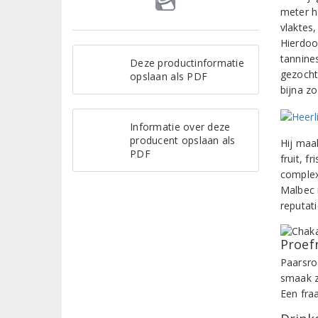
meter h
vlaktes
Hierdoo
tannine
Deze productinformatie
gezochte
opslaan als PDF
bijna z
Informatie over deze
producent opslaan als
Hij maa
PDF
fruit, f
complex
Malbec 
reputat
Proef
Paarsro
smaak z
Een fra