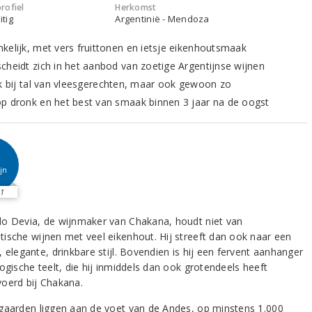
rofiel
Herkomst
itig
Argentinië - Mendoza
kelijk, met vers fruittonen en ietsje eikenhoutsmaak
cheidt zich in het aanbod van zoetige Argentijnse wijnen
jk bij tal van vleesgerechten, maar ook gewoon zo
p dronk en het best van smaak binnen 3 jaar na de oogst
jn
1
o Devia, de wijnmaker van Chakana, houdt niet van
ische wijnen met veel eikenhout. Hij streeft dan ook naar een
 elegante, drinkbare stijl. Bovendien is hij een fervent aanhanger
ogische teelt, die hij inmiddels dan ook grotendeels heeft
oerd bij Chakana.
gaarden liggen aan de voet van de Andes, op minstens 1.000