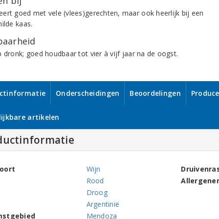
n bij
ert goed met vele (vlees)gerechten, maar ook heerlijk bij een
ilde kaas.
aarheid
 dronk; goed houdbaar tot vier à vijf jaar na de oogst.
ctinformatie
Onderscheidingen
Beoordelingen
Produce
ijkbare artikelen
ductinformatie
oort
Wijn
Druivenra
Rood
Allergene
Droog
Argentinië
mstgebied
Mendoza