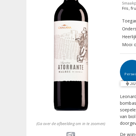
Smaakp
Fris, fru
Toegan
Onders
Heerli
Mooi o
Perswi
202
Leonard
bombast
soepele,
van biol
doorgev
(Ga over de afbeelding om in te zoomen)
De wijn