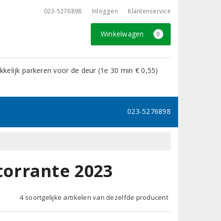
023-5276898
Inloggen
Klantenservice
Winkelwagen
0
kelijk parkeren voor de deur (1e 30 min € 0,55)
023-5276898
orrante 2023
4 soortgelijke artikelen van dezelfde producent