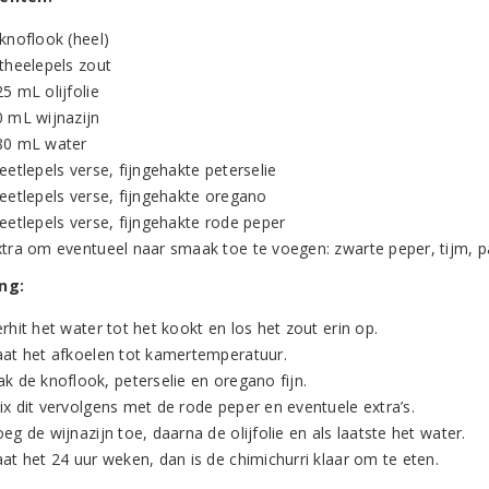
knoflook (heel)
 theelepels zout
5 mL olijfolie
0 mL wijnazijn
80 mL water
eetlepels verse, fijngehakte peterselie
 eetlepels verse, fijngehakte oregano
eetlepels verse, fijngehakte rode peper
xtra om eventueel naar smaak toe te voegen: zwarte peper, tijm, 
ng:
rhit het water tot het kookt en los het zout erin op.
aat het afkoelen tot kamertemperatuur.
k de knoflook, peterselie en oregano fijn.
ix dit vervolgens met de rode peper en eventuele extra’s.
eg de wijnazijn toe, daarna de olijfolie en als laatste het water.
at het 24 uur weken, dan is de chimichurri klaar om te eten.