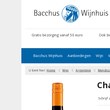
Gratis bezorging vanaf 50 euro
Ook bi
Bacchus Wijnhuis
Aanbiedingen
Wijn
U bent hier:
Home
Wijn
Argentinië
Mendoz
Ch
Schrijf