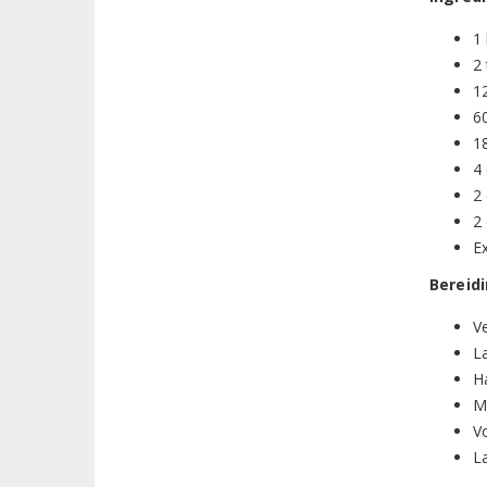
1 
2
12
6
1
4 
2
2 
E
Bereidi
Ve
L
Ha
M
Vo
La