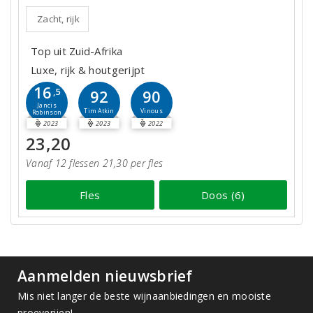
Zacht, rijk
Top uit Zuid-Afrika
Luxe, rijk & houtgerijpt
16
,5
92
90
Jancis
Tim Atkin
Vinous
Robinson
2023
2023
2022
23,20
Vanaf 12 flessen 21,30 per fles
Fles
Doos (6)
Aanmelden nieuwsbrief
Mis niet langer de beste wijnaanbiedingen en mooiste
proeverijen!