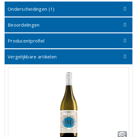
Onderscheidingen (1)
Beoordelingen
Producentprofiel
Vergelijkbare artikelen