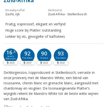
Zuid-Afrika
Smaakprofiel
Herkomst
Zacht, rijk
Zuid-Afrika - Stellenbosch
Fruitig, expressief, elegant en verfijnd
Hoge score bij Platter: outstanding
Lekker bij vis, gevogelte of kalfsvlees
16
,5
92
90
93
Jancis
Tim Atkin
Vinous
Tim Atkin
Robinson
2023
2023
2022
2022
DeMorgenzon, topproducent in Stellenbosch, verraste in
onze proeverij met de Maestro White, een blend van
roussanne, chenin blanc en grenache blanc, aangevuld met
chardonnay en viognier. De toonaangevende Platter's
wijngids rekent de Maestro White tot de beste witte wijnen
van Zuid-Afrika.