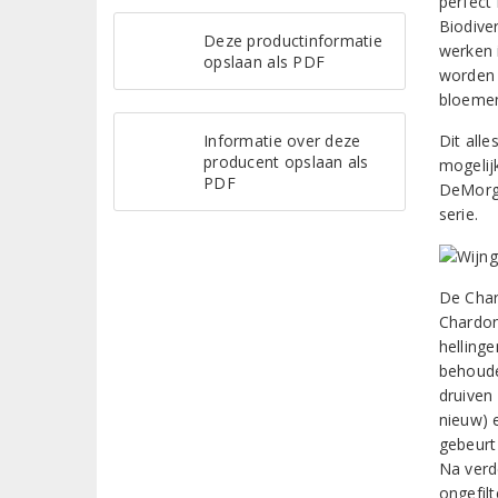
perfect 
Biodive
Deze productinformatie
werken 
opslaan als PDF
worden 
bloemen
Informatie over deze
Dit all
producent opslaan als
mogelijk
PDF
DeMorge
serie.
De Char
Chardon
helling
behoude
druiven
nieuw) 
gebeurt
Na verde
ongefilt