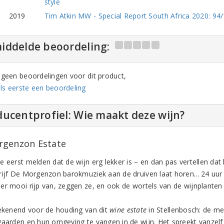
style
2019
Tim Atkin MW - Special Report South Africa 2020: 94/1
iddelde beoordeling:
n geen beoordelingen voor dit product,
ls eerste een beoordeling
ucentprofiel: Wie maakt deze wijn?
genzon Estate
e eerst melden dat de wijn erg lekker is – en dan pas vertellen dat
rijf De Morgenzon barokmuziek aan de druiven laat horen... 24 uur
er mooi rijp van, zeggen ze, en ook de wortels van de wijnplanten 
tekenend voor de houding van dit
wine estate
in Stellenbosch: de m
gaarden en hun omgeving te vangen in de wijn. Het spreekt vanzelf