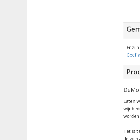
Gem
Er zij
Geef a
Prod
DeMor
Laten w
wijnbed
worden 
Het is 
de wijn