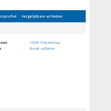
ntprofiel
Vergelijkbare artikelen
ssen
100% Chardonnay
n
Bevat sulfieten