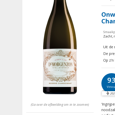
Onw
Cha
Smaakp
Zacht, r
Uit de
De pre
Op z’n
9
Vinou
202
‘Ingrijp
(Ga over de afbeelding om in te zoomen)
noodzak