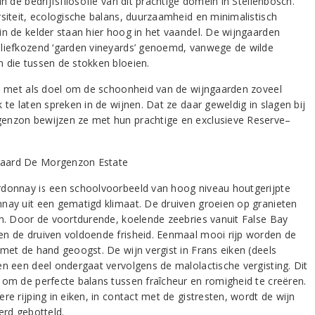
in de bedrijfsfilosofie van dit prachtige domein in Stellenbosch.
rsiteit, ecologische balans, duurzaamheid en minimalistisch
in de kelder staan hier hoog in het vaandel. De wijngaarden
liefkozend ‘garden vineyards’ genoemd, vanwege de wilde
 die tussen de stokken bloeien.
es met als doel om de schoonheid van de wijngaarden zoveel
 te laten spreken in de wijnen. Dat ze daar geweldig in slagen bij
nzon bewijzen ze met hun prachtige en exclusieve Reserve–
donnay is een schoolvoorbeeld van hoog niveau houtgerijpte
nay uit een gematigd klimaat. De druiven groeien op granieten
en. Door de voortdurende, koelende zeebries vanuit False Bay
n de druiven voldoende frisheid. Eenmaal mooi rijp worden de
 met de hand geoogst. De wijn vergist in Frans eiken (deels
en een deel ondergaat vervolgens de malolactische vergisting. Dit
 om de perfecte balans tussen fraîcheur en romigheid te creëren.
re rijping in eiken, in contact met de gistresten, wordt de wijn
erd gebotteld.