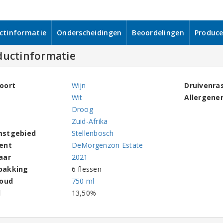
ctinformatie
Onderscheidingen
Beoordelingen
Produce
ductinformatie
oort
Wijn
Druivenra
Wit
Allergene
Droog
Zuid-Afrika
mstgebied
Stellenbosch
ent
DeMorgenzon Estate
aar
2021
pakking
6 flessen
houd
750 ml
l
13,50%