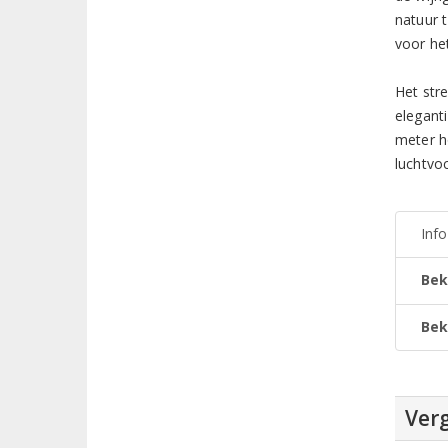
natuur 
voor he
Het str
elegant
meter h
luchtvoc
Inf
Bek
Bek
Verg