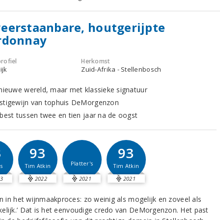
eerstaanbare, houtgerijpte
rdonnay
rofiel
Herkomst
ijk
Zuid-Afrika - Stellenbosch
 nieuwe wereld, maar met klassieke signatuur
stigewijn van tophuis DeMorgenzon
 best tussen twee en tien jaar na de oogst
3
93
93
Platter's
s
Tim Atkin
Tim Atkin
3
2022
2021
2021
en in het wijnmaakproces: zo weinig als mogelijk en zoveel als
elijk.’ Dat is het eenvoudige credo van DeMorgenzon. Het past