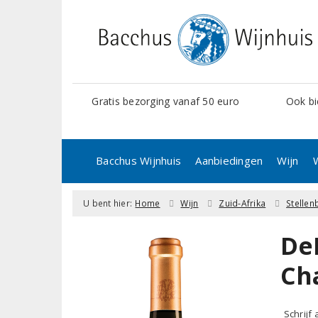
Gratis bezorging vanaf 50 euro
Ook bi
Bacchus Wijnhuis
Aanbiedingen
Wijn
U bent hier:
Home
Wijn
Zuid-Afrika
Stelle
De
Ch
Schrijf