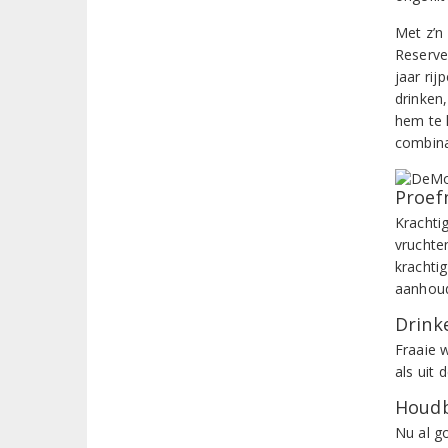
Met z’n 
Reserve
jaar rij
drinken
hem te 
combina
Proef
Krachti
vruchte
krachti
aanhoud
Drinke
Fraaie 
als uit 
Houdb
Nu al g