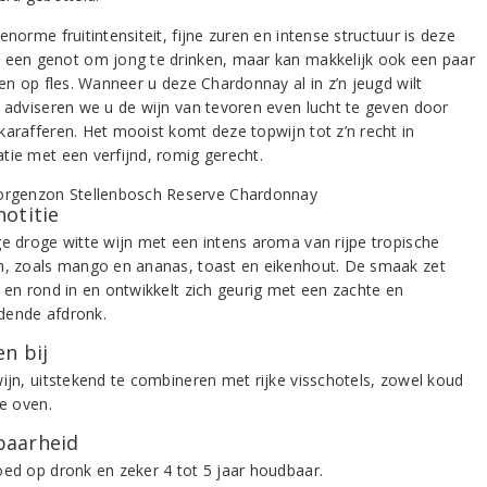
enorme fruitintensiteit, fijne zuren en intense structuur is deze
 een genot om jong te drinken, maar kan makkelijk ook een paar
pen op fles. Wanneer u deze Chardonnay al in z’n jeugd wilt
, adviseren we u de wijn van tevoren even lucht te geven door
karafferen. Het mooist komt deze topwijn tot z’n recht in
tie met een verfijnd, romig gerecht.
notitie
ge droge witte wijn met een intens aroma van rijpe tropische
n, zoals mango en ananas, toast en eikenhout. De smaak zet
g en rond in en ontwikkelt zich geurig met een zachte en
ende afdronk.
n bij
wijn, uitstekend te combineren met rijke visschotels, zowel koud
de oven.
aarheid
oed op dronk en zeker 4 tot 5 jaar houdbaar.