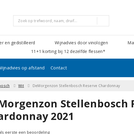
er en gedistilleerd
Wijnadvies door vinologen
Mak
11+1 korting bij 12 dezelfde flessen*
Wijnadvies op afstand
Contact
nbosch
Wit
DeMorgenzon Stellenbosch Reserve Chardonnay
Morgenzon Stellenbosch 
ardonnay 2021
 als eerste een beoordeling