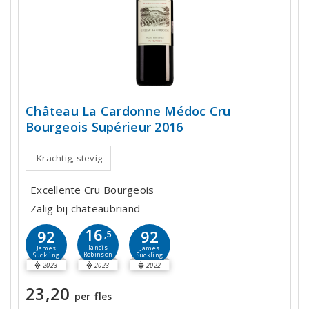
Château La Cardonne Médoc Cru
Bourgeois Supérieur 2016
Krachtig, stevig
Excellente Cru Bourgeois
Zalig bij chateaubriand
16
92
92
,5
Jancis
James
James
Robinson
Suckling
Suckling
2023
2023
2022
23,20
per fles