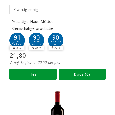
Krachtig, stevig
Prachtige Haut-Médoc
Kleinschalige productie
91
90
90
James
James
Revue du
Suckling
Suckling
Vin
2022
2019
2018
21,80
Vanaf 12 flessen 20,00 per fles
Fles
Doos (6)