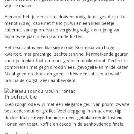
wijn te maken.
Hiervoor heb je eersteklas druiven nodig. In dit geval zijn dat
merlot (80%), cabernet franc (15%) en een klein beetje
cabernet sauvignon. Na de vergisting volgt een rijping van
bijna twee jaar in één jaar oude fusten.
Het resultaat is een klassieke rode Bordeaux van hoge
kwaliteit, met prachtige, zachte tannine, kenmerkende geuren
van rijp donker fruit en mooi gedoseerd eikenhout. Perfect te
combineren met gegrild rood vlees, gevogelte en milde kazen.
Nu al goed op dronk en goed te bewaren tot tien à twaalf
jaar na de oogst. Zeer aanbevolen!
Proefnotitie
Diep robijnrode wijn met een elegante geur van pruim, zwarte
bes, cederhout en grafiet. Veel diepgang in smaak met rijp
donker fruit, stevige tannine en een gebalanceerde frisheid.
Tonen van toast, koffie en cacao in de aanhoudende finale.