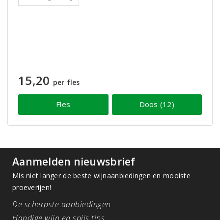
15,20
per fles
Fles
Doos (12)
Aanmelden nieuwsbrief
Mis niet langer de beste wijnaanbiedingen en mooiste
proeverijen!
De scherpste aanbiedingen
Handige wijn en spijs tips