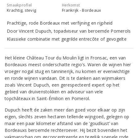
Smaakprofiel
Herkomst
Krachtig, stevig
Frankrijk - Bordeaux
Prachtige, rode Bordeaux met verfijning en rijpheid
Door Vincent Dupuch, topadviseur van beroemde Pomerols
Klassieke combinatie met gegrilde entrecôte of gevogelte
Het kleine Château Tour du Moulin ligt in Fronsac, een van
Bordeauxs meest onderschatte regio's. Waren de wijnen hier
vroeger nogal stug en tanninerijk, nu komen er evenwichtige
en ronde wijnen vandaan. Dit is te danken aan wijnmakers
zoals Vincent Dupuch, een gerespecteerd expert op het
gebied van druivenstokken en adviseur van vele
topchâteaux in Saint-Émilion en Pomerol.
Dupuch heeft de zaken meer dan goed voor elkaar op zijn
eigen, slechts zeven hectaren tellende wijngoed, gelegen op
maar een paar kilometer afstand van de ‘goudkust’ van
Bordeauxs beroemde rechteroever. Hij bezit bovendien het
vakmanschap om geconcentreerde en tegelijk soepele rode