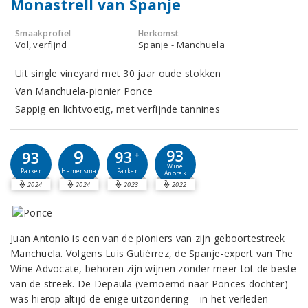
Monastrell van Spanje
Smaakprofiel
Herkomst
Vol, verfijnd
Spanje - Manchuela
Uit single vineyard met 30 jaar oude stokken
Van Manchuela-pionier Ponce
Sappig en lichtvoetig, met verfijnde tannines
9
93
93
93
+
Wine
Hamersma
Parker
Parker
Anorak
2024
2024
2023
2022
Juan Antonio is een van de pioniers van zijn geboortestreek
Manchuela. Volgens Luis Gutiérrez, de Spanje-expert van The
Wine Advocate, behoren zijn wijnen zonder meer tot de beste
van de streek. De Depaula (vernoemd naar Ponces dochter)
was hierop altijd de enige uitzondering – in het verleden