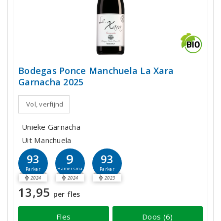
Bodegas Ponce Manchuela La Xara
Garnacha 2025
Vol, verfijnd
Unieke Garnacha
Uit Manchuela
9
93
93
Hamersma
Parker
Parker
2024
2024
2023
13,95
per fles
Fles
Doos (6)