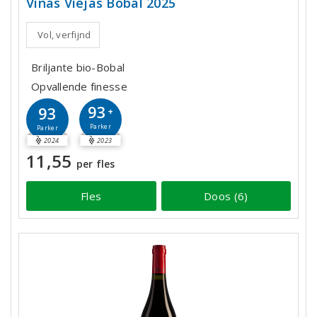
Viñas Viejas Bobal 2025
Vol, verfijnd
Briljante bio-Bobal
Opvallende finesse
93
93
+
Parker
Parker
2024
2023
11,55
per fles
Fles
Doos (6)