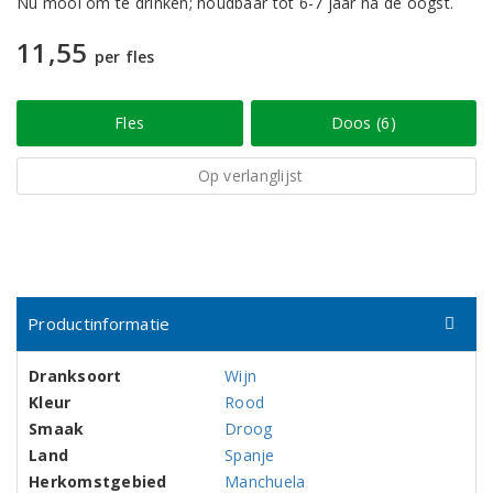
Nu mooi om te drinken; houdbaar tot 6-7 jaar na de oogst.
11,55
per fles
Fles
Doos (6)
Op verlanglijst
Productinformatie
Dranksoort
Wijn
Kleur
Rood
Smaak
Droog
Land
Spanje
Herkomstgebied
Manchuela