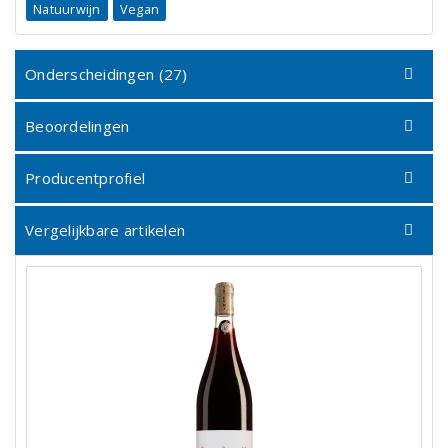
Natuurwijn
Vegan
Onderscheidingen (27)
Beoordelingen
Producentprofiel
Vergelijkbare artikelen