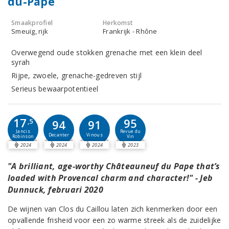
du-Pape
Smaakprofiel
Herkomst
Smeuïg, rijk
Frankrijk - Rhône
Overwegend oude stokken grenache met een klein deel
syrah
Rijpe, zwoele, grenache-gedreven stijl
Serieus bewaarpotentieel
17
95
,5
94
91
Jancis
Revue du
Decanter
Vinous
Robinson
Vin
2024
2024
2024
2023
"A brilliant, age-worthy Châteauneuf du Pape that’s
loaded with Provencal charm and character!" - Jeb
Dunnuck, februari 2020
De wijnen van Clos du Caillou laten zich kenmerken door een
opvallende frisheid voor een zo warme streek als de zuidelijke