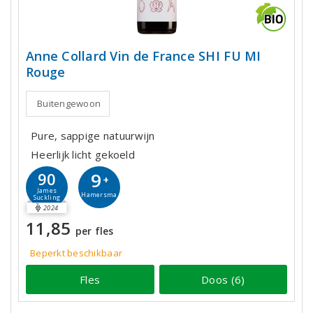
Anne Collard Vin de France SHI FU MI
Rouge
Buitengewoon
Pure, sappige natuurwijn
Heerlijk licht gekoeld
9
90
+
James
Hamersma
Suckling
2024
11,85
per fles
Beperkt beschikbaar
Fles
Doos (6)