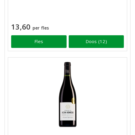
13,60
per fles
Fles
Doos (12)