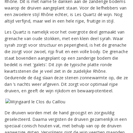
Rhône. Dit is met name te danken aan de zanderige bodems
waarop de druiven aangeplant staan. Voor de liefhebbers van
een zwoelere stijl Rhône echter, is Les Quartz dé wijn. Nog
altijd verfijnd, maar wel in een hele rijpe, fruitige in stijl.
Les Quartz is namelijk voor het overgrote deel gemaakt van
grenache van oude stokken, met een klein deel syrah. Waar
syrah zorgt voor structuur en peperigheid, is het de grenache
die zorgt voor zwoel, rijp fruit en een volle body. De grenache
staat bovendien aangeplant op een zanderige bodem die
bedekt is met ‘galets’. Dit zijn de typische platte ronde
kwartsstenen die je veel ziet in de zuidelijke Rhône.
Gedurende de dag slaan deze stenen zonnewarmte op, die ze
dan ’s nachts weer afgeven. Dit zorgt voor optimaal rijpe
druiven, en geeft de wijn rijkdom en bewaarpotentieel.
De druiven worden met de hand geoogst en zorgvuldig
geselecteerd. Daarna vergisten de druiven gezamenlijk in een
speciaal conisch houten vat, met behulp van op de druiven
aanwezige gisten. Vervolgens rijpt de wijn veertien maanden