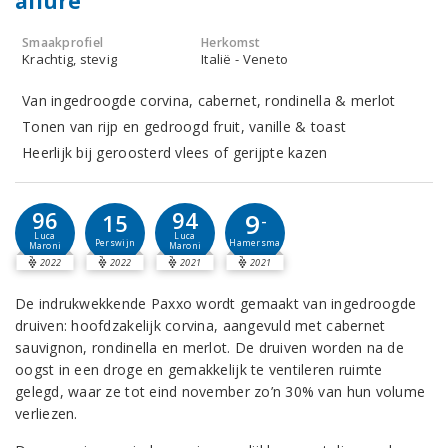
allure
Smaakprofiel
Herkomst
Krachtig, stevig
Italië - Veneto
Van ingedroogde corvina, cabernet, rondinella & merlot
Tonen van rijp en gedroogd fruit, vanille & toast
Heerlijk bij geroosterd vlees of gerijpte kazen
96
94
9
15
-
Luca
Luca
Perswijn
Hamersma
Maroni
Maroni
2022
2022
2021
2021
De indrukwekkende Paxxo wordt gemaakt van ingedroogde
druiven: hoofdzakelijk corvina, aangevuld met cabernet
sauvignon, rondinella en merlot. De druiven worden na de
oogst in een droge en gemakkelijk te ventileren ruimte
gelegd, waar ze tot eind november zo’n 30% van hun volume
verliezen.