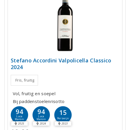
Stefano Accordini Valpolicella Classico
2024
Fris, fruitig
Vol, fruitig en soepel
Bij paddenstoelenrisotto
94
94
15
Luca
Luca
Perswijn
Maroni
Maroni
2025
2024
2023