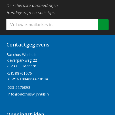
De scherpste aanbiedingen
Handige wijn en spijs tips
Contactgegevens
Bacchus Wijnhuis
Kleverparkweg 22
2023 CE Haarlem
KvK: 88761576
BTW: NL004664479B04
023-5276898
info@bacchuswijnhuis.nl
Openingstijden