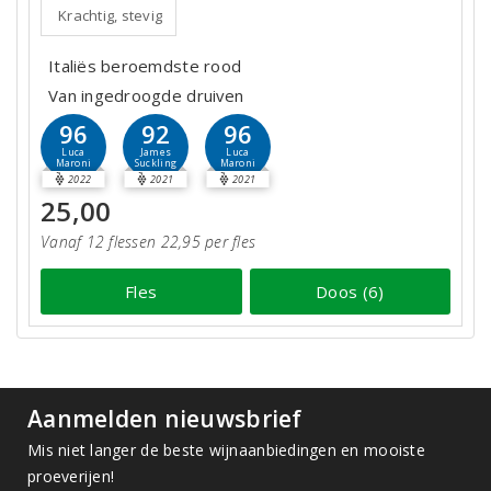
Krachtig, stevig
Italiës beroemdste rood
Van ingedroogde druiven
96
92
96
Luca
James
Luca
Maroni
Suckling
Maroni
2022
2021
2021
25,00
Vanaf 12 flessen 22,95 per fles
Fles
Doos (6)
Aanmelden nieuwsbrief
Mis niet langer de beste wijnaanbiedingen en mooiste
proeverijen!