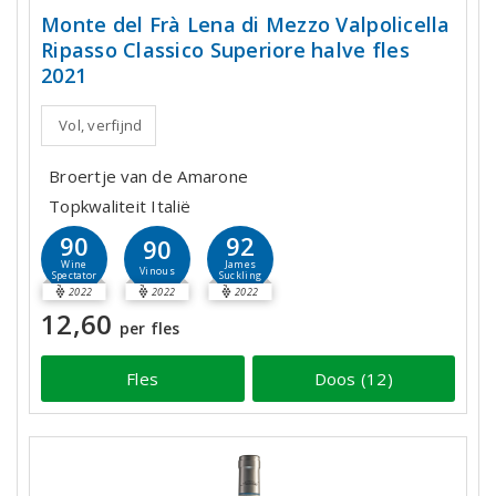
Monte del Frà Lena di Mezzo Valpolicella
Ripasso Classico Superiore halve fles
2021
Vol, verfijnd
Broertje van de Amarone
Topkwaliteit Italië
90
92
90
Wine
James
Vinous
Spectator
Suckling
2022
2022
2022
12,60
per fles
Fles
Doos (12)