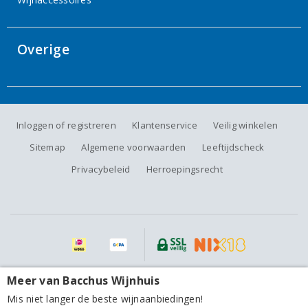
Overige
Inloggen of registreren
Klantenservice
Veilig winkelen
Sitemap
Algemene voorwaarden
Leeftijdscheck
Privacybeleid
Herroepingsrecht
Alle prijzen zijn inclusief BTW, exclusief eventuele verzendkosten.
Meer van Bacchus Wijnhuis
Domaine Alary Cairanne Tradition 2023
Mis niet langer de beste wijnaanbiedingen!
16,20