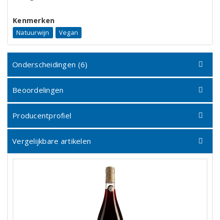
Kenmerken
Natuurwijn
Vegan
Onderscheidingen (6)
Beoordelingen
Producentprofiel
Vergelijkbare artikelen