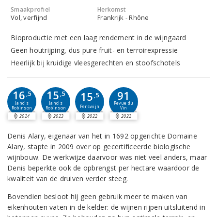
Smaakprofiel
Herkomst
Vol, verfijnd
Frankrijk - Rhône
Bioproductie met een laag rendement in de wijngaard
Geen houtrijping, dus pure fruit- en terroirexpressie
Heerlijk bij kruidige vleesgerechten en stoofschotels
16
15
91
15
,5
,5
,5
Jancis
Jancis
Revue du
Perswijn
Robinson
Robinson
Vin
2024
2023
2022
2022
Denis Alary, eigenaar van het in 1692 opgerichte Domaine
Alary, stapte in 2009 over op gecertificeerde biologische
wijnbouw. De werkwijze daarvoor was niet veel anders, maar
Denis beperkte ook de opbrengst per hectare waardoor de
kwaliteit van de druiven verder steeg.
Bovendien besloot hij geen gebruik meer te maken van
eikenhouten vaten in de kelder: de wijnen rijpen uitsluitend in