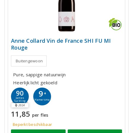
Anne Collard Vin de France SHI FU MI
Rouge
Buitengewoon
Pure, sappige natuurwijn
Heerlijk licht gekoeld
9
90
+
James
Hamersma
Suckling
2024
11,85
per fles
Beperkt beschikbaar