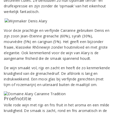
betonnen cuves. Ze behouden zo hun optimale terroir- en
druifexpressie en zijn zonder de ‘opmaak’ van het eikenhout
werkelijk fantastisch.
Voor deze prachtige en verfijnde Cairanne gebruiken Denis en
zijn zoon Jean-Etienne grenache (60%), syrah (30%),
mourvèdre (5%) en carignan (5%). Het geeft een bijzonder
fraaie, klassieke Rhônewijn zonder houtinvloed en met grote
elegantie. Ook kenmerkend voor de wijn van Alary is de
aangename frisheid die de smaak spannend houdt.
De wijn smaakt vol, rijp en zacht en heeft de zo kenmerkende
kruidigheid van de grenachedruif. De afdronk is lang en
indrukwekkend. Een mooi glas bij verfijnde gerechten (met
tijm of rozemarijn) en uiteraard buiten de maaltijd om.
Proefnotitie
Volle rode wijn met rijp en fris fruit in het aroma en een milde
kruidigheid. De smaak is zacht, rond en fris aromatisch in de