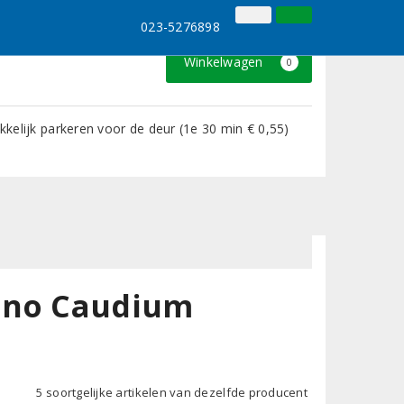
023-5276898
Inloggen
Klantenservice
023-5276898
Winkelwagen
0
kelijk parkeren voor de deur (1e 30 min € 0,55)
tano Caudium
5 soortgelijke artikelen van dezelfde producent