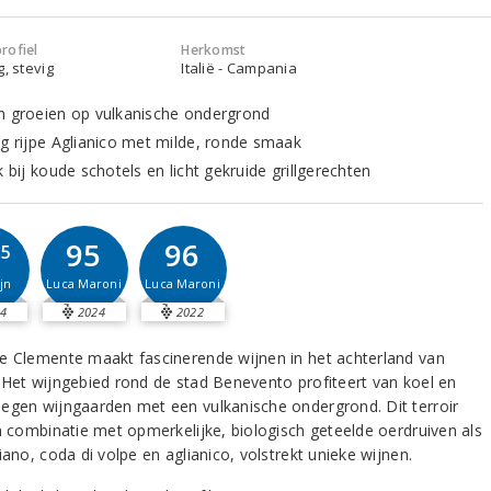
rofiel
Herkomst
g, stevig
Italië - Campania
n groeien op vulkanische ondergrond
ig rijpe Aglianico met milde, ronde smaak
k bij koude schotels en licht gekruide grillgerechten
95
96
,5
Luca Maroni
Luca Maroni
jn
4
2024
2022
e Clemente maakt fascinerende wijnen in het achterland van
 Het wijngebied rond de stad Benevento profiteert van koel en
egen wijngaarden met een vulkanische ondergrond. Dit terroir
in combinatie met opmerkelijke, biologisch geteelde oerdruiven als
iano, coda di volpe en aglianico, volstrekt unieke wijnen.