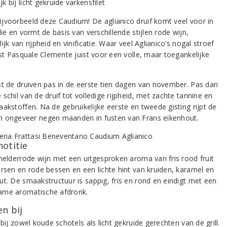
jvoorbeeld deze Caudium! De aglianico druif komt veel voor in
lië en vormt de basis van verschillende stijlen rode wijn,
ijk van rijpheid en vinificatie. Waar veel Aglianico’s nogal stroef
est Pasquale Clemente juist voor een volle, maar toegankelijke
st de druiven pas in de eerste tien dagen van november. Pas dan
schil van de druif tot volledige rijpheid, met zachte tannine en
akstoffen. Na de gebruikelijke eerste en tweede gisting rijpt de
 ongeveer negen maanden in fusten van Frans eikenhout.
notitie
 helderrode wijn met een uitgesproken aroma van fris rood fruit
ersen en rode bessen en een lichte hint van kruiden, karamel en
ut. De smaakstructuur is sappig, fris en rond en eindigt met een
me aromatische afdronk.
n bij
 bij zowel koude schotels als licht gekruide gerechten van de grill.