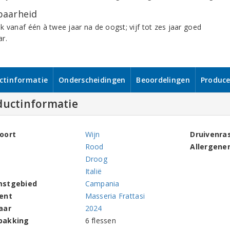
aarheid
k vanaf één à twee jaar na de oogst; vijf tot zes jaar goed
r.
ctinformatie
Onderscheidingen
Beoordelingen
Produce
ductinformatie
oort
Wijn
Druivenra
Rood
Allergene
Droog
Italië
mstgebied
Campania
ent
Masseria Frattasi
aar
2024
pakking
6 flessen