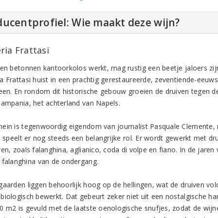
ucentprofiel: Wie maakt deze wijn?
ria Frattasi
een betonnen kantoorkolos werkt, mag rustig een beetje jaloers zijn
a Frattasi huist in een prachtig gerestaureerde, zeventiende-eeuws
teen. En rondom dit historische gebouw groeien de druiven tegen d
Campania, het achterland van Napels.
ein is tegenwoordig eigendom van journalist Pasquale Clemente, 
, speelt er nog steeds een belangrijke rol. Er wordt gewerkt met dru
en, zoals falanghina, aglianico, coda di volpe en fiano. In de jaren
 falanghina van de ondergang.
gaarden liggen behoorlijk hoog op de hellingen, wat de druiven vold
biologisch bewerkt. Dat gebeurt zeker niet uit een nostalgische h
0 m2 is gevuld met de laatste oenologische snufjes, zodat de wij