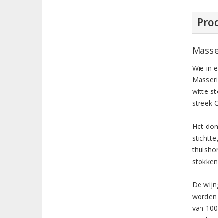
Prod
Masse
Wie in 
Masseri
witte s
streek 
Het dom
stichtte
thuishor
stokken
De wijn
worden 
van 100