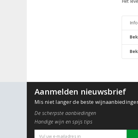
Het lev
Inf
Bek
Bek
Aanmelden nieuwsbrief
Mis niet langer de beste wijnaanbiedinge
De scherpste aanbiedingen
Handige wijn en spijs tips