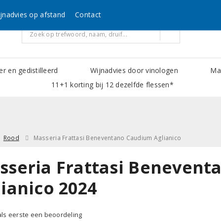
jnadvies op afstand
Contact
er en gedistilleerd
Wijnadvies door vinologen
Mak
11+1 korting bij 12 dezelfde flessen*
Rood
Masseria Frattasi Beneventano Caudium Aglianico
sseria Frattasi Beneven
lianico 2024
 als eerste een beoordeling