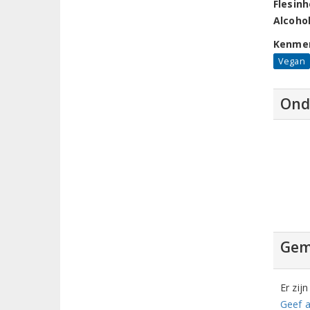
Flesin
Alcoho
Kenme
Vegan
Ond
Gem
Er zij
Geef a