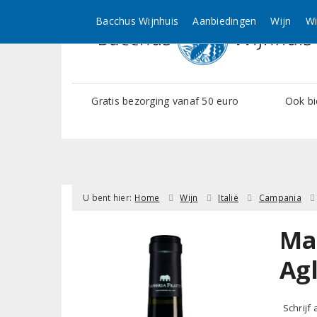
Bacchus Wijnhuis
Aanbiedingen
Wijn
Wi
Gratis bezorging vanaf 50 euro
Ook bi
U bent hier:
Home
Wijn
Italië
Campania
Ma
Ag
Schrijf