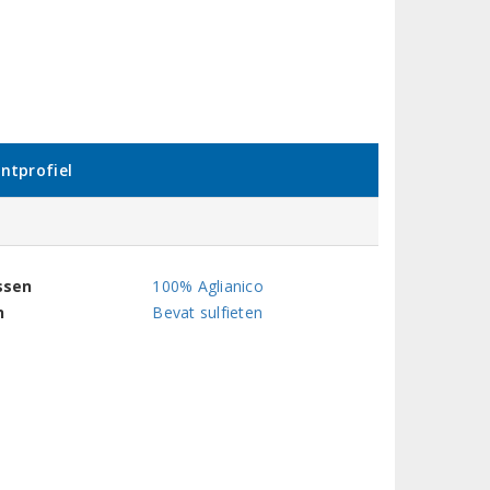
ntprofiel
ssen
100% Aglianico
n
Bevat sulfieten