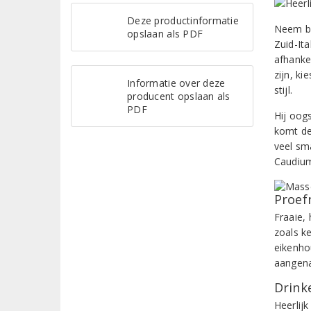
Deze productinformatie
Neem bi
opslaan als PDF
Zuid-Ita
afhankel
zijn, ki
Informatie over deze
stijl.
producent opslaan als
PDF
Hij oog
komt de 
veel sma
Caudium
Proef
Fraaie,
zoals k
eikenho
aangena
Drinke
Heerlijk