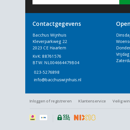
Contactgegevens
Open
Bacchus Wijnhuis
Dinsda
Kleverparkweg 22
Woens
2023 CE Haarlem
Donde
Vrijdag
KvK: 88761576
Zaterd
BTW: NL004664479B04
023-5276898
info@bacchuswijnhuis.nl
Inloggen of registreren
Klantenservice
Veilig wi