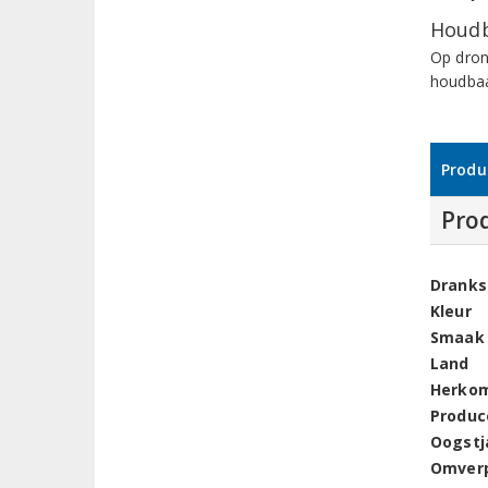
Houdb
Op dron
houdbaa
Produ
Pro
Dranks
Kleur
Smaak
Land
Herko
Produc
Oogstj
Omver