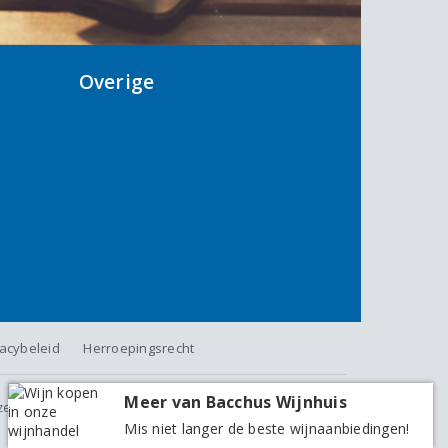
Overige
vacybeleid
Herroepingsrecht
Meer van Bacchus Wijnhuis
jzen zijn inclusief BTW, exclusief eventuele verzendkosten.
Mis niet langer de beste wijnaanbiedingen!