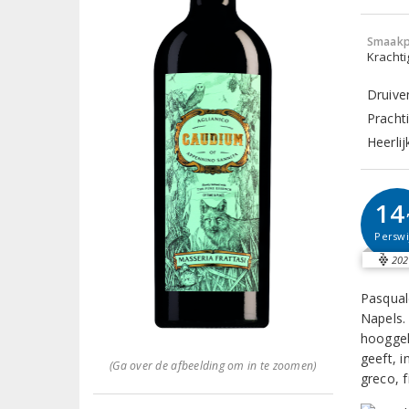
Smaakp
Krachti
Druive
Pracht
Heerlij
14
Perswi
202
Pasqual
Napels.
hooggel
geeft, 
(Ga over de afbeelding om in te zoomen)
greco, f