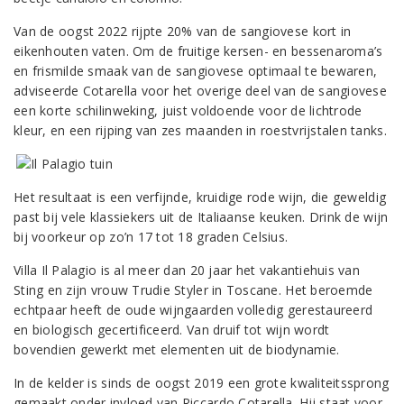
Van de oogst 2022 rijpte 20% van de sangiovese kort in
eikenhouten vaten. Om de fruitige kersen- en bessenaroma’s
en frismilde smaak van de sangiovese optimaal te bewaren,
adviseerde Cotarella voor het overige deel van de sangiovese
een korte schilinweking, juist voldoende voor de lichtrode
kleur, en een rijping van zes maanden in roestvrijstalen tanks.
Het resultaat is een verfijnde, kruidige rode wijn, die geweldig
past bij vele klassiekers uit de Italiaanse keuken. Drink de wijn
bij voorkeur op zo’n 17 tot 18 graden Celsius.
Villa Il Palagio is al meer dan 20 jaar het vakantiehuis van
Sting en zijn vrouw Trudie Styler in Toscane. Het beroemde
echtpaar heeft de oude wijngaarden volledig gerestaureerd
en biologisch gecertificeerd. Van druif tot wijn wordt
bovendien gewerkt met elementen uit de biodynamie.
In de kelder is sinds de oogst 2019 een grote kwaliteitssprong
gemaakt onder invloed van Riccardo Cotarella. Hij staat voor