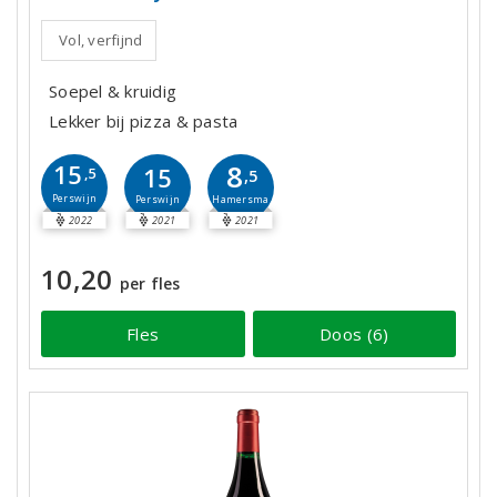
Vol, verfijnd
Soepel & kruidig
Lekker bij pizza & pasta
8
15
15
,5
,5
Perswijn
Hamersma
Perswijn
2022
2021
2021
10,20
per fles
Fles
Doos (6)