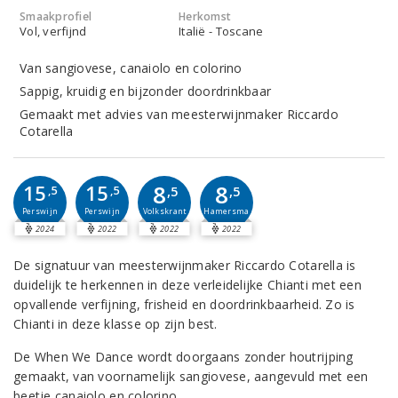
Smaakprofiel
Herkomst
Vol, verfijnd
Italië - Toscane
Van sangiovese, canaiolo en colorino
Sappig, kruidig en bijzonder doordrinkbaar
Gemaakt met advies van meesterwijnmaker Riccardo
Cotarella
8
8
15
15
,5
,5
,5
,5
Perswijn
Perswijn
Volkskrant
Hamersma
2024
2022
2022
2022
De signatuur van meesterwijnmaker Riccardo Cotarella is
duidelijk te herkennen in deze verleidelijke Chianti met een
opvallende verfijning, frisheid en doordrinkbaarheid. Zo is
Chianti in deze klasse op zijn best.
De When We Dance wordt doorgaans zonder houtrijping
gemaakt, van voornamelijk sangiovese, aangevuld met een
beetje canaiolo en colorino.