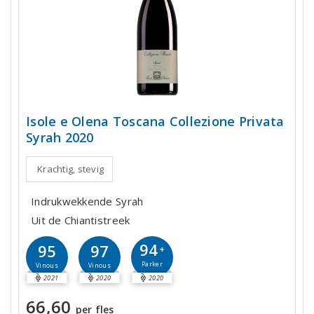
Isole e Olena Toscana Collezione Privata
Syrah 2020
Krachtig, stevig
Indrukwekkende Syrah
Uit de Chiantistreek
94
95
97
+
Parker
Vinous
Vinous
2021
2020
2020
66,60
per fles