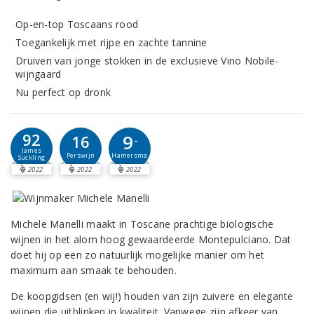
Op-en-top Toscaans rood
Toegankelijk met rijpe en zachte tannine
Druiven van jonge stokken in de exclusieve Vino Nobile-
wijngaard
Nu perfect op dronk
92
9
16
-
James
Perswijn
Hamersma
Suckling
2022
2022
2022
Michele Manelli maakt in Toscane prachtige biologische
wijnen in het alom hoog gewaardeerde Montepulciano. Dat
doet hij op een zo natuurlijk mogelijke manier om het
maximum aan smaak te behouden.
De koopgidsen (en wij!) houden van zijn zuivere en elegante
wijnen die uitblinken in kwaliteit. Vanwege zijn afkeer van