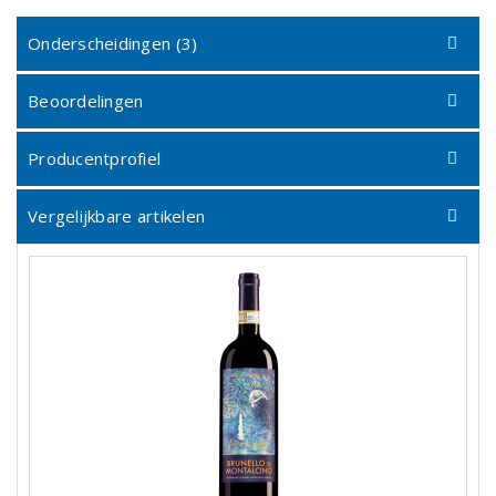
Onderscheidingen (3)
Beoordelingen
Producentprofiel
Vergelijkbare artikelen