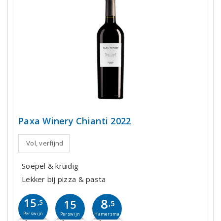
Paxa Winery Chianti 2022
Vol, verfijnd
Soepel & kruidig
Lekker bij pizza & pasta
8
15
15
,5
,5
Perswijn
Hamersma
Perswijn