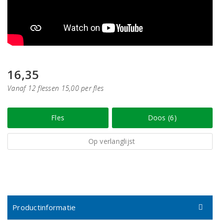
16,35
Vanaf 12 flessen 15,00 per fles
Fles
Doos (6)
Op verlanglijst
Productinformatie