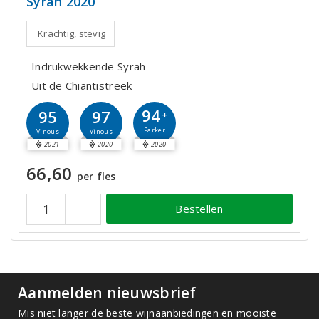
Syrah 2020
Krachtig, stevig
Indrukwekkende Syrah
Uit de Chiantistreek
94
95
97
+
Parker
Vinous
Vinous
2021
2020
2020
66,60
per fles
Bestellen
Aanmelden nieuwsbrief
Mis niet langer de beste wijnaanbiedingen en mooiste