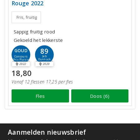
Rouge 2022
Fris, fruitig
Sappig fruitig rood
Gekoeld het lekkerste
89
GOUD
Jeb
Concours
Dunnuck
Prix Plaisir
2022
2020
18,80
Vanaf 12 flessen 17,25 per fles
Fles
Doos (6)
Aanmelden nieuwsbrief