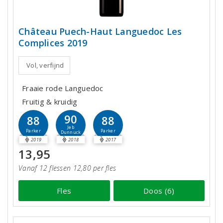
Château Puech-Haut Languedoc Les
Complices 2019
Vol, verfijnd
Fraaie rode Languedoc
Fruitig & kruidig
90
88
88
Jeb
Parker
Parker
Dunnuck
2019
2018
2017
13,95
Vanaf 12 flessen 12,80 per fles
Fles
Doos (6)