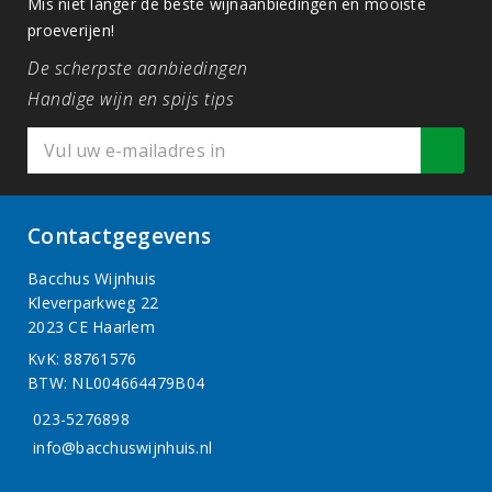
Mis niet langer de beste wijnaanbiedingen en mooiste
proeverijen!
De scherpste aanbiedingen
Handige wijn en spijs tips
Contactgegevens
Bacchus Wijnhuis
Kleverparkweg 22
2023 CE Haarlem
KvK: 88761576
BTW: NL004664479B04
023-5276898
info@bacchuswijnhuis.nl