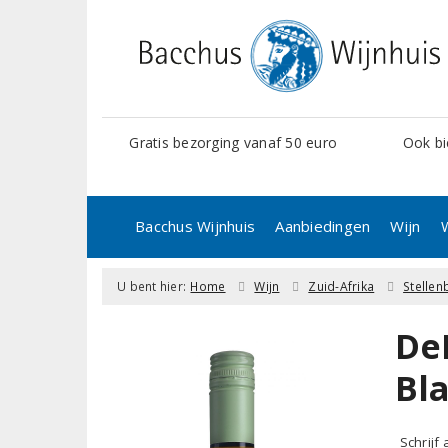
Gratis bezorging vanaf 50 euro
Ook bi
Bacchus Wijnhuis
Aanbiedingen
Wijn
U bent hier:
Home
Wijn
Zuid-Afrika
Stelle
De
Bl
Schrijf