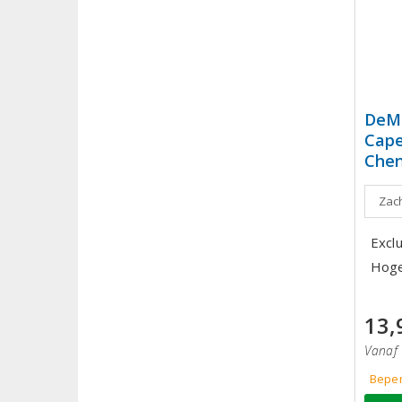
DeM
Cape
Chen
Zach
Excl
Hoge
13,
Vanaf 
Beper