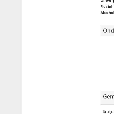
Omver
Flesin
Alcoho
Ond
Gem
Er zij