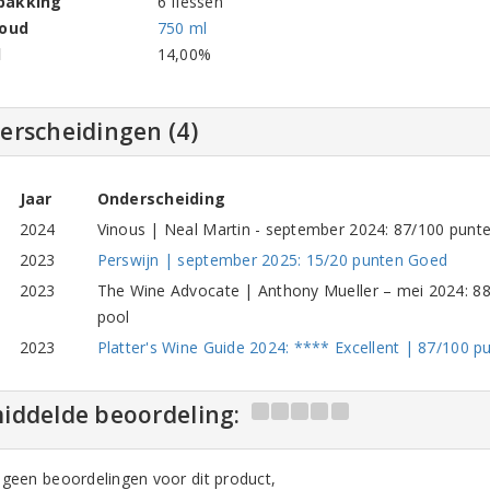
pakking
6 flessen
houd
750 ml
l
14,00%
erscheidingen (4)
Jaar
Onderscheiding
2024
Vinous | Neal Martin - september 2024: 87/100 punten
2023
Perswijn | september 2025: 15/20 punten Goed
2023
The Wine Advocate | Anthony Mueller – mei 2024: 88/
pool
2023
Platter's Wine Guide 2024: **** Excellent | 87/100 pu
iddelde beoordeling:
n geen beoordelingen voor dit product,