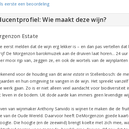
ls eerste een beoordeling
ucentprofiel: Wie maakt deze wijn?
genzon Estate
e eerst melden dat de wijn erg lekker is – en dan pas vertellen dat
rijf De Morgenzon barokmuziek aan de druiven laat horen... 24 uur
er mooi rijp van, zeggen ze, en ook de wortels van de wijnplanten 
tekenend voor de houding van dit
wine estate
in Stellenbosch: de m
gaarden en hun omgeving te vangen in de wijn. Het spreekt vanzelf
te werk gaan. Zo is er niet alleen veel aandacht voor biodiversitei
t leven in de bodem. Uit dode aarde kan immers geen levendige w
even van wijnmaker Anthony Sanvido is wijnen te maken die de fru
ie van de Oude Wereld. Daarvoor heeft DeMorgenzon goede kaarten
oogte. Die hoogte (en de zeewind) brengt koelte met zich mee, waar