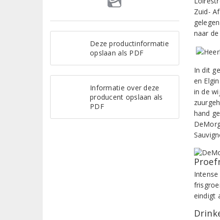
Loirest
Zuid- A
gelegen
naar de
Deze productinformatie
opslaan als PDF
In dit g
en Elgi
Informatie over deze
in de wi
producent opslaan als
zuurgeh
PDF
hand ge
DeMorge
Sauvigno
Proef
Intense
frisgro
eindigt
Drinke