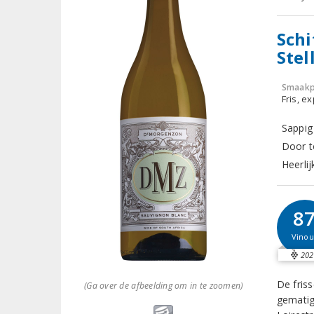
Schi
Stel
Smaakp
Fris, e
Sappig
Door 
Heerlij
8
Vinou
202
De friss
(Ga over de afbeelding om in te zoomen)
gematig