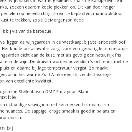
reek. Wijnmakers in warme gebieden, zoals de Kaapprovincie in
frika, zoeken daarom koele plekken op. Dit kan door hoger
 percelen op heuvelachtig terrein te beplanten, maar ook door
 kust te trekken, zoals DeMorgenzon deed.
eval liggen de wijngaarden in de Westkaap, bij Stellenboschkloof
n. Het koude oceaanwater zorgt voor een gematigde temperatuur
jngaarden dicht aan de kust, met als gevolg een natuurlijk fris
alte in de wijn. De druiven worden bovendien ’s ochtends met de
plukt en daarna bij lage temperatuur vergist. Zo maakt
nzon in het warme Zuid-Afrika een stuivende, frisdroge
n van excellente kwaliteit.
notitie
 en uitbundige sauvignon met kenmerkend citrusfruit en
ene nuances. De sappige, droge smaak is goed in balans en
 aromatisch.
n bij