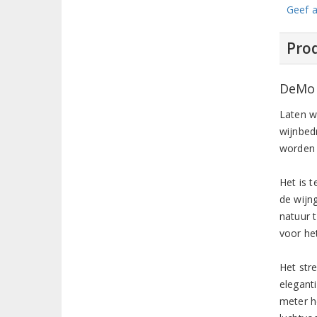
Geef a
Prod
DeMor
Laten w
wijnbed
worden 
Het is 
de wijn
natuur 
voor he
Het str
elegant
meter h