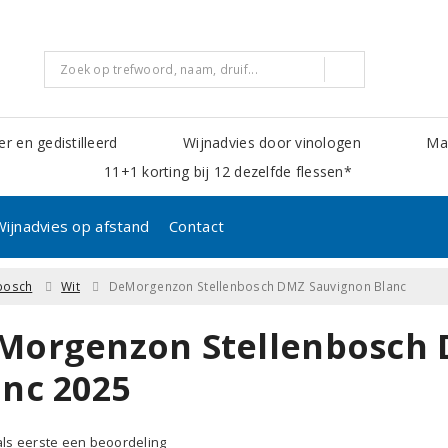
er en gedistilleerd
Wijnadvies door vinologen
Mak
11+1 korting bij 12 dezelfde flessen*
Wijnadvies op afstand
Contact
nbosch
Wit
DeMorgenzon Stellenbosch DMZ Sauvignon Blanc
Morgenzon Stellenbosch 
anc 2025
 als eerste een beoordeling