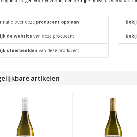
htigheid zorgen voor gezonde, heerlijk rijpe druiven. Of zou dat to
ormatie over deze
producent opslaan
Bekij
ijk de website
van deze producent
Bekij
ijk sfeerbeelden
van deze producent
elijkbare artikelen