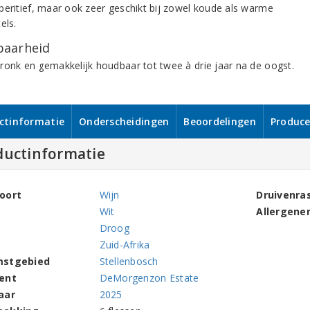
peritief, maar ook zeer geschikt bij zowel koude als warme
els.
aarheid
ronk en gemakkelijk houdbaar tot twee à drie jaar na de oogst.
ctinformatie
Onderscheidingen
Beoordelingen
Produce
ductinformatie
oort
Wijn
Druivenra
Wit
Allergene
Droog
Zuid-Afrika
mstgebied
Stellenbosch
ent
DeMorgenzon Estate
aar
2025