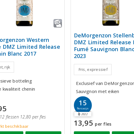
DeMorgenzon Stellen
orgenzon Western
DMZ Limited Release 
 DMZ Limited Release
Fumé Sauvignon Blan
in Blanc 2017
2023
t, rijk
Fris, expressief
usieve botteling
Exclusief van DeMorgenzo
 kwaliteit chenin
Sauvignon met eiken
15
95
Perswijn
2022
12 flessen 12,80 per fles
13,95
per fles
kt beschikbaar