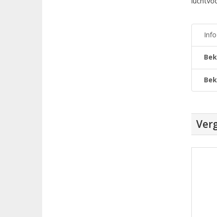
luchtvoc
Inf
Bek
Bek
Verg