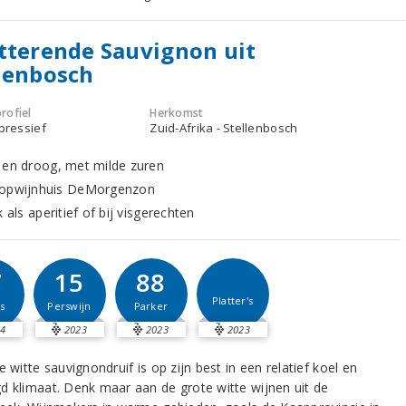
tterende Sauvignon uit
lenbosch
rofiel
Herkomst
xpressief
Zuid-Afrika - Stellenbosch
 en droog, met milde zuren
topwijnhuis DeMorgenzon
k als aperitief of bij visgerechten
7
15
88
Platter's
s
Perswijn
Parker
4
2023
2023
2023
e witte sauvignondruif is op zijn best in een relatief koel en
d klimaat. Denk maar aan de grote witte wijnen uit de