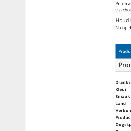
Prima a
visschot
Houdb
Nu op d
Produ
Pro
Dranks
Kleur
Smaak
Land
Herko
Produc
Oogstj