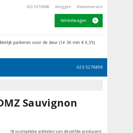
023-5276898
Inloggen
Klantenservice
Winkelwagen
0
kelijk parkeren voor de deur (1e 30 min € 0,55)
023-5276898
DMZ Sauvignon
18 soortgelijke artikelen van dezelfde producent