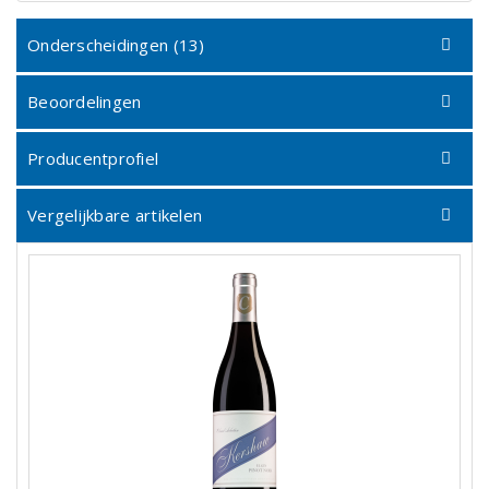
Onderscheidingen (13)
Beoordelingen
Producentprofiel
Vergelijkbare artikelen