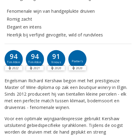
Fenomenale wijn van handgeplukte druiven
Romig zacht
Elegant en intens
Heerlijk bij verfijnd gevogelte, wild of rundvlees
94
94
91
Platter's
Tim Atkin
Tim Atkin
Vinous
2022
2021
2020
2020
Engelsman Richard Kershaw begon met het prestigieuze
Master of Wine-diploma op zak een
boutique winery
in Elgin.
Sinds 2012 produceert hij van tientallen kleine percelen - elk
met een perfecte match tussen klimaat, bodemsoort en
druivenras - fenomenale wijnen.
Voor een optimale wijngaardexpressie gebruikt Kershaw
uitsluitend gebiedspecifieke syrahklonen. Tijdens de oogst
worden de druiven met de hand geplukt en streng