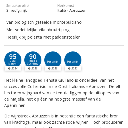
Smaakprofiel
Herkomst
Smeuïg, rijk
Italië - Abruzzen
Van biologisch geteelde montepulciano
Met verleidelijke eikenhoutrijping
Heerlijk bij polenta met paddenstoelen
95
90
Luca
James
Perswijn
Perswijn
Maroni
Suckling
2024
2023
2023
2022
Het kleine landgoed Tenuta Giuliano is onderdeel van het
succesvolle Collefrisio in de Oost-Italiaanse Abruzzen. De elf
hectaren wijngaard van de tenuta liggen op de uitlopers van
de Majella, het op één na hoogste massief van de
Apennijnen.
De wijnstreek Abruzzen is in potentie een fantastische bron
van krachtige, maar ook zachte rode wijnen. Toch produceren