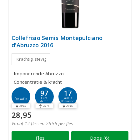
Collefrisio Semis Montepulciano
d'Abruzzo 2016
Krachtig, stevig
Imponerende Abruzzo
Concentratie & kracht
97
17
Luca
Jancis
Perswijn
Maroni
Robinson
2016
2016
2016
28,95
Vanaf 12 flessen 26,55 per fles
Fles
Doos (6)