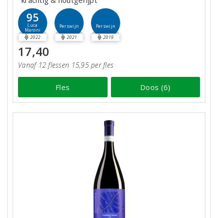
krachtig & houtgerijpt
95
Luca
Perswijn
Perswijn
Maroni
2022
2021
2019
17,40
Vanaf 12 flessen 15,95 per fles
Fles
Doos (6)