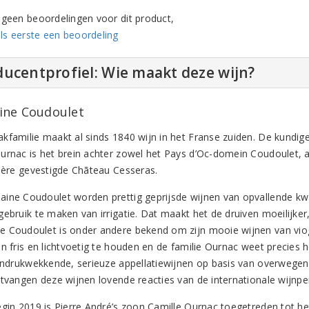
n geen beoordelingen voor dit product,
ls eerste een beoordeling
ucentprofiel: Wie maakt deze wijn?
ne Coudoulet
kfamilie maakt al sinds 1840 wijn in het Franse zuiden. De kundige
urnac is het brein achter zowel het Pays d’Oc-domein Coudoulet, al
nière gevestigde Chãteau Cesseras.
ine Coudoulet worden prettig geprijsde wijnen van opvallende kw
gebruik te maken van irrigatie. Dat maakt het de druiven moeilijker
 Coudoulet is onder andere bekend om zijn mooie wijnen van viog
jn fris en lichtvoetig te houden en de familie Ournac weet precie
 indrukwekkende, serieuze appellatiewijnen op basis van overwege
ntvangen deze wijnen lovende reacties van de internationale wijnpe
egin 2019 is Pierre André’s zoon Camille Ournac toegetreden tot he