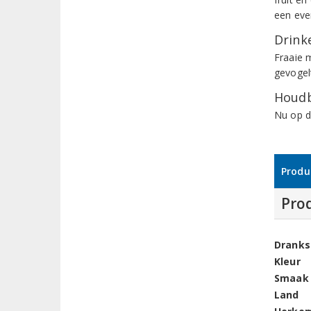
een eve
Drinke
Fraaie m
gevogel
Houdb
Nu op d
Produ
Pro
Dranks
Kleur
Smaak
Land