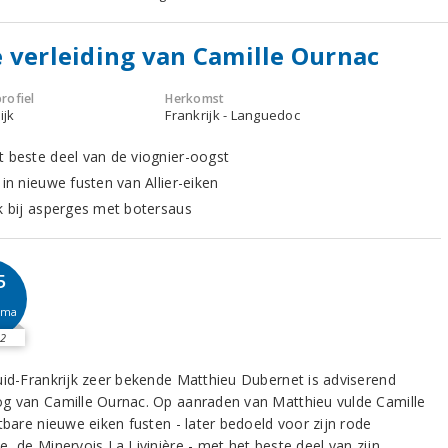
 verleiding van Camille Ournac
rofiel
Herkomst
ijk
Frankrijk - Languedoc
t beste deel van de viognier-oogst
 in nieuwe fusten van Allier-eiken
jk bij asperges met botersaus
5
sma
2
uid-Frankrijk zeer bekende Matthieu Dubernet is adviserend
g van Camille Ournac. Op aanraden van Matthieu vulde Camille
tbare nieuwe eiken fusten - later bedoeld voor zijn rode
, de Minervois La Livinière - met het beste deel van zijn