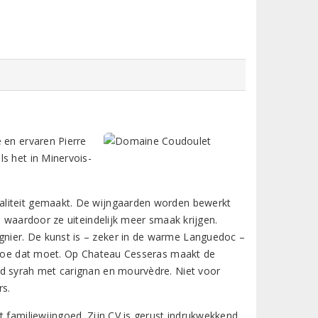
 en ervaren Pierre
s het in Minervois-
aliteit gemaakt. De wijngaarden worden bewerkt
, waardoor ze uiteindelijk meer smaak krijgen.
nier. De kunst is – zeker in de warme Languedoc –
s hoe dat moet. Op Chateau Cesseras maakt de
nd syrah met carignan en mourvèdre. Niet voor
rs.
t familiewijngoed. Zijn CV is gerust indrukwekkend