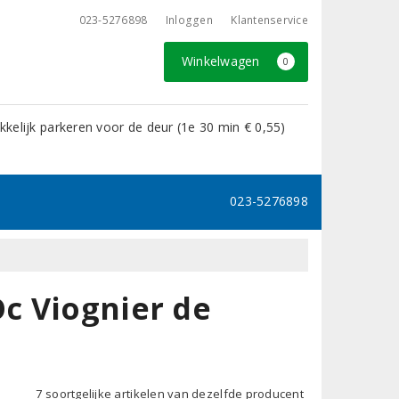
023-5276898
Inloggen
Klantenservice
Winkelwagen
0
kelijk parkeren voor de deur (1e 30 min € 0,55)
023-5276898
c Viognier de
7 soortgelijke artikelen van dezelfde producent