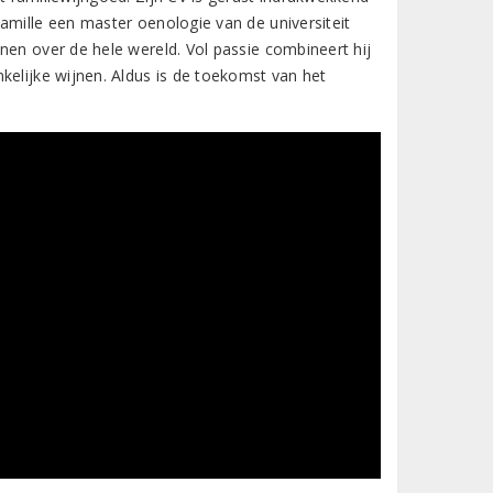
amille een master oenologie van de universiteit
nen over de hele wereld. Vol passie combineert hij
kelijke wijnen. Aldus is de toekomst van het