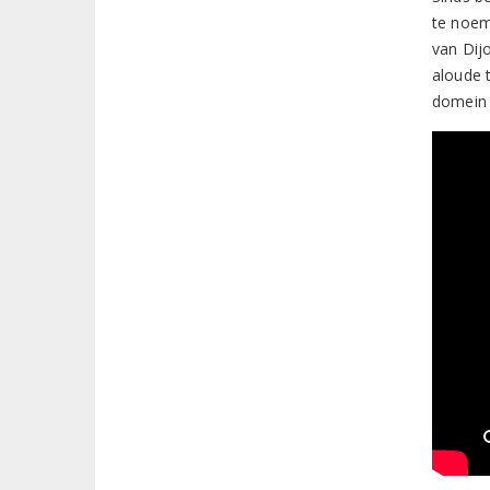
te noem
van Dij
aloude 
domein