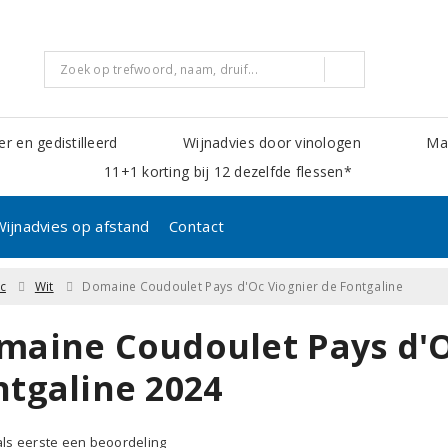
er en gedistilleerd
Wijnadvies door vinologen
Mak
11+1 korting bij 12 dezelfde flessen*
Wijnadvies op afstand
Contact
c
Wit
Domaine Coudoulet Pays d'Oc Viognier de Fontgaline
maine Coudoulet Pays d'O
ntgaline 2024
 als eerste een beoordeling