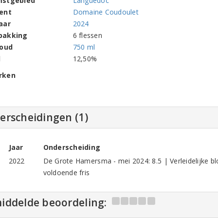
mstgebied
Languedoc
ent
Domaine Coudoulet
aar
2024
pakking
6 flessen
houd
750 ml
l
12,50%
rken
erscheidingen (1)
Jaar
Onderscheiding
2022
De Grote Hamersma - mei 2024: 8.5 | Verleidelijke 
voldoende fris
iddelde beoordeling: