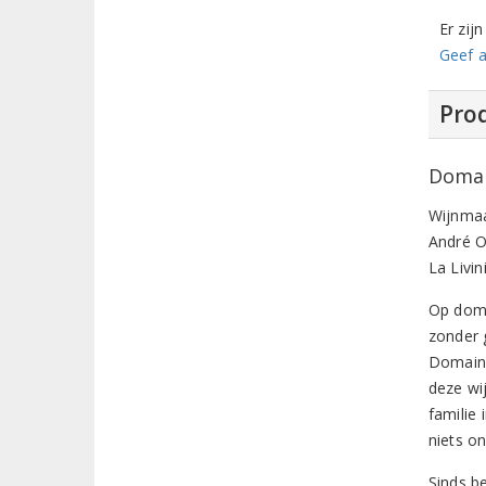
Er zij
Geef a
Prod
Domai
Wijnmaa
André O
La Livi
Op doma
zonder 
Domaine
deze wi
familie
niets o
Sinds b