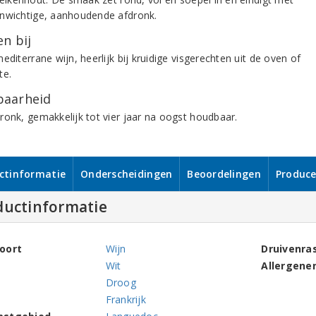
nwichtige, aanhoudende afdronk.
n bij
editerrane wijn, heerlijk bij kruidige visgerechten uit de oven of
te.
aarheid
ronk, gemakkelijk tot vier jaar na oogst houdbaar.
ctinformatie
Onderscheidingen
Beoordelingen
Produce
ductinformatie
oort
Wijn
Druivenra
Wit
Allergene
Droog
Frankrijk