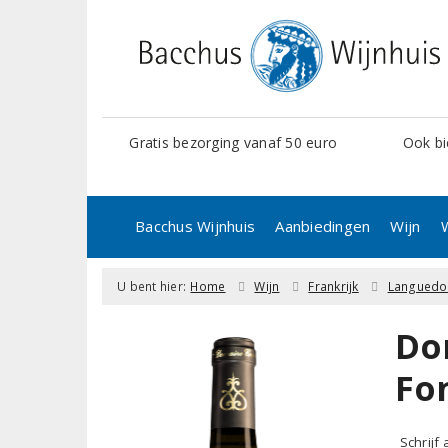
Gratis bezorging vanaf 50 euro
Ook bi
Bacchus Wijnhuis
Aanbiedingen
Wijn
U bent hier:
Home
Wijn
Frankrijk
Languedo
Do
Fo
Schrijf