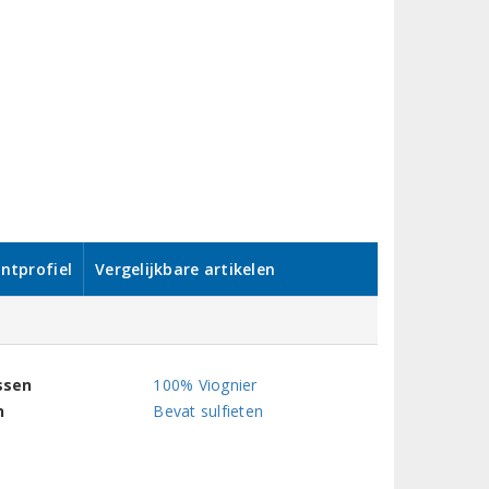
ntprofiel
Vergelijkbare artikelen
ssen
100% Viognier
n
Bevat sulfieten