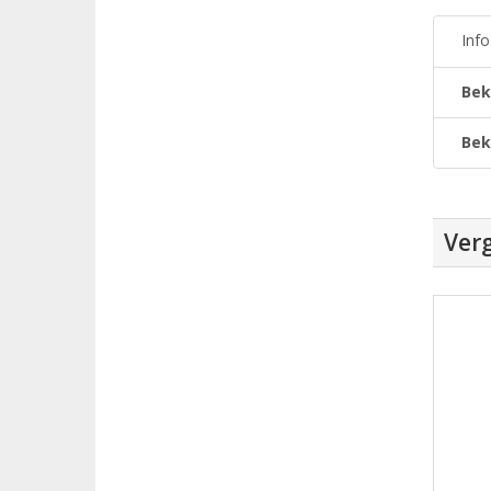
Inf
Bek
Bek
Verg