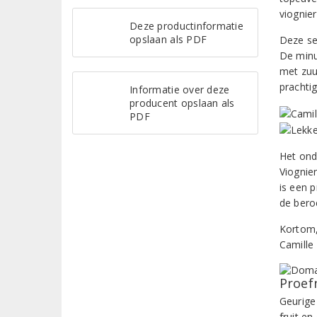
viognie
Deze productinformatie
opslaan als PDF
Deze sel
De minu
met zuu
prachti
Informatie over deze
producent opslaan als
PDF
Het onde
Viognier
is een 
de bero
Kortom,
Camille
Proef
Geurige
fruit e