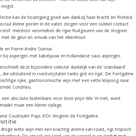
r-oogst.
ectie kan de houtrijping goed aan dankzij haar kracht en frisheid.
scuul kleine poriën in de vaten zorgen voor een subtiel contact
rstof. Hierdoor versmelten de rijpe fruitgeuren van de Viognier
g met de geur en smaak van het eikenhout.
rscheidt deze bijzondere selectie duidelijk van de 'standaard'
, die uitsluitend in roestvrijstalen tanks gist en rijpt. De Fontgaline
prachtige rijke, gastronomische wijn met een vette knipoog naar
emde Condrieu.
 een absolute buitenkans voor deze prijs! Mis ‘m niet, want
 maakt maar een kleine oplage.
notitie
 droge witte wijn met een krachtig aroma van toast, rijp tropisch
n eikenhout. De smaak zet rond, vol en soepel in en eindigt met