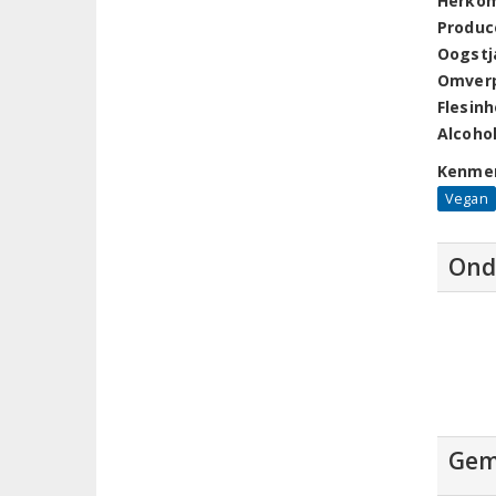
Herko
Produc
Oogstj
Omver
Flesin
Alcoho
Kenme
Vegan
Ond
Gem