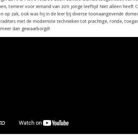
en, temeer voor iemand van zo’n jonge leeftijd Niet alleen heeft C
on op zak, ook was hij in de leer bij diverse toonaangevende domei
tradities met de modernste technieken tot prachtige, ronde, toegan
 meer dan gewaarborgd!