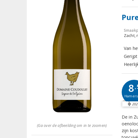
Pure
Smaakp
Zacht, r
Van he
Gerijpt
Heerli
8
,
Hamer
202
De in Z
oenoloo
(Ga over de afbeelding om in te zoomen)
zijn kos
topcuvée