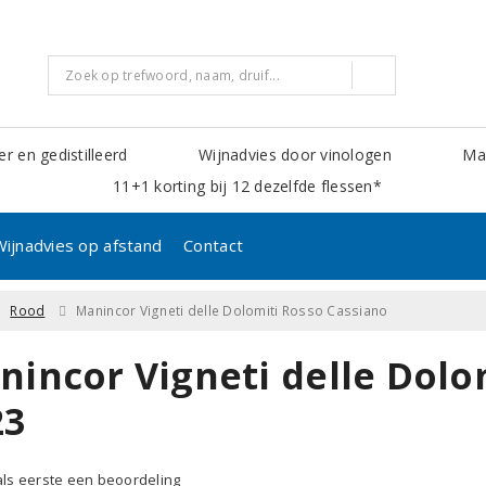
er en gedistilleerd
Wijnadvies door vinologen
Mak
11+1 korting bij 12 dezelfde flessen*
Wijnadvies op afstand
Contact
Rood
Manincor Vigneti delle Dolomiti Rosso Cassiano
nincor Vigneti delle Dolo
23
 als eerste een beoordeling