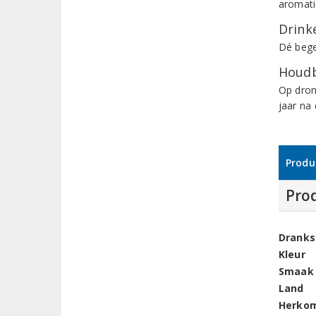
aromati
Drinke
Dé begel
Houdb
Op dron
jaar na
Produ
Pro
Dranks
Kleur
Smaak
Land
Herko