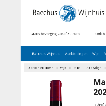
Gratis bezorging vanaf 50 euro
Ook bi
Bacchus Wijnhuis
Aanbiedingen
Wijn
U bent hier:
Home
Wijn
Italië
Alto Adige
Ma
20
Schrijf