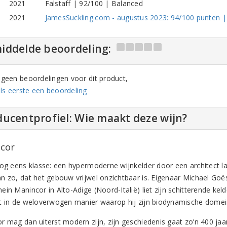
2021
Falstaff | 92/100 | Balanced
2021
JamesSuckling.com - augustus 2023: 94/100 punten | 
iddelde beoordeling:
n geen beoordelingen voor dit product,
ls eerste een beoordeling
ucentprofiel: Wie maakt deze wijn?
cor
nog eens klasse: een hypermoderne wijnkelder door een architect l
n zo, dat het gebouw vrijwel onzichtbaar is. Eigenaar Michael Go
in Manincor in Alto-Adige (Noord-Italië) liet zijn schitterende kel
t in de weloverwogen manier waarop hij zijn biodynamische domein 
r mag dan uiterst modern zijn, zijn geschiedenis gaat zo’n 400 jaa