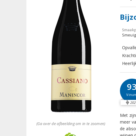
Bijz
Smaakp
Smeuïg,
Opvall
Kracht
Heerlij
9
Vinu
202
Met zij
meer va
(Ga over de afbeelding om in te zoomen)
de abso
wijnen 