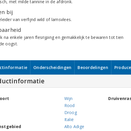
sch, met milde tannine in de afdronk.
n bij
eider van verfijnd wild of lamsvlees.
aarheid
k na enkele jaren flesrijping en gemakkelijk te bewaren tot tien
 de oogst.
ctinformatie
Onderscheidingen
Beoordelingen
Produce
ductinformatie
oort
Wijn
Druivenra
Rood
Droog
Italië
mstgebied
Alto Adige