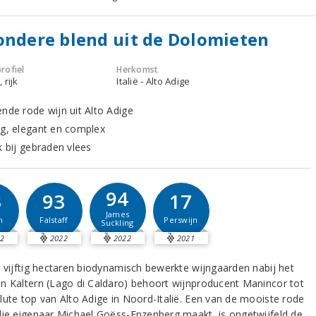
ondere blend uit de Dolomieten
rofiel
Herkomst
 rijk
Italië - Alto Adige
ende rode wijn uit Alto Adige
ig, elegant en complex
k bij gebraden vlees
94
3
93
17
James
m
Falstaff
Perswijn
Suckling
2
2022
2022
2021
n vijftig hectaren biodynamisch bewerkte wijngaarden nabij het
n Kaltern (Lago di Caldaro) behoort wijnproducent Manincor tot
lute top van Alto Adige in Noord-Italië. Een van de mooiste rode
die eigenaar Michael Goëss-Enzenberg maakt, is ongetwijfeld de