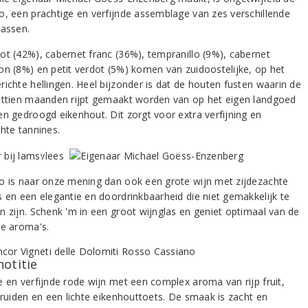
o, een prachtige en verfijnde assemblage van zes verschillende
rassen.
ot (42%), cabernet franc (36%), tempranillo (9%), cabernet
on (8%) en petit verdot (5%) komen van zuidoostelijke, op het
richte hellingen. Heel bijzonder is dat de houten fusten waarin de
httien maanden rijpt gemaakt worden van op het eigen landgoed
en gedroogd eikenhout. Dit zorgt voor extra verfijning en
chte tannines.
o is naar onze mening dan ook een grote wijn met zijdezachte
s en een elegantie en doordrinkbaarheid die niet gemakkelijk te
n zijn. Schenk 'm in een groot wijnglas en geniet optimaal van de
ge aroma's.
notitie
e en verfijnde rode wijn met een complex aroma van rijp fruit,
 kruiden en een lichte eikenhouttoets. De smaak is zacht en