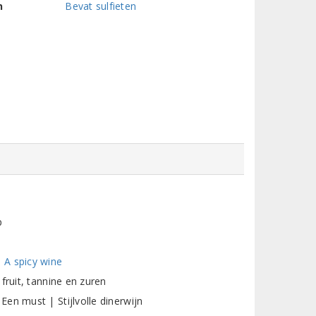
n
Bevat sulfieten
p
 A spicy wine
fruit, tannine en zuren
en must | Stijlvolle dinerwijn