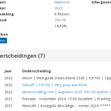
ent
Manincor
Allergene
aar
2023
pakking
6 flessen
houd
750 ml
l
14,00%
rken
wijn
erscheidingen (7)
Jaar
Onderscheiding
2022
Vinum | Weinguide Deutschland 2026 | 93/100 | Tip
2022
Falstaff | 93/100 | Very juicy and fresh
2022
JamesSuckling.com | augustus 2025: 94/100 punten |
2021
Perswijn - november 2024: 17/20 Excellent | Prachtig 
2021
WineLife | Koopgids Alto Adige – zomer 2024: ***** E