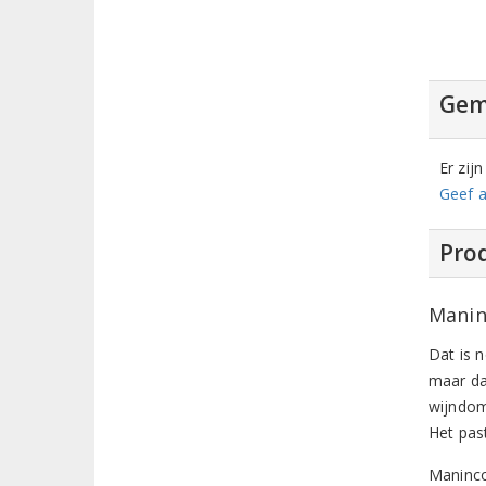
Gem
Er zij
Geef a
Prod
Manin
Dat is 
maar da
wijndome
Het pas
Maninco