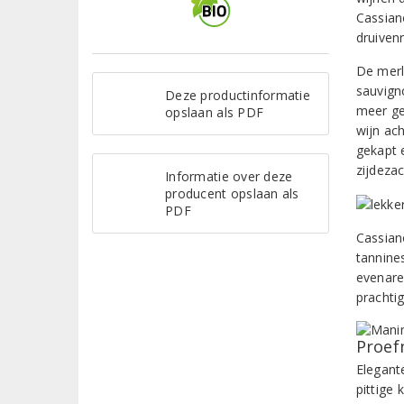
Cassian
druiven
De merl
sauvign
Deze productinformatie
meer ge
opslaan als PDF
wijn ac
gekapt 
zijdeza
Informatie over deze
producent opslaan als
PDF
Cassian
tannine
evenare
prachti
Proef
Elegant
pittige