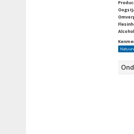
Produc
Oogstj
Omver
Flesin
Alcoho
Kenme
Natuur
Ond