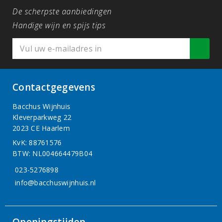
De scherpste aanbiedingen
Handige wijn en spijs tips
Contactgegevens
Bacchus Wijnhuis
Kleverparkweg 22
2023 CE Haarlem
KvK: 88761576
BTW: NL004664479B04
023-5276898
info@bacchuswijnhuis.nl