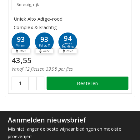
Smeuïg, rijk
Uniek Alto Adige-rood
Complex & krachtig
94
93
93
James
Vinum
Falstaff
Suckling
2022
2022
2022
43,55
Vanaf 12 flessen 39,95 per fles
Bestellen
Aanmelden nieuwsbrief
Mis niet langer de beste wijnaanbiedingen en mooiste
proeverijen!