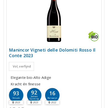
Manincor Vigneti delle Dolomiti Rosso Il
Conte 2023
Vol, verfijnd
Elegante bio-Alto Adige
Kracht én finesse
92
93
16
James
Vinum
Perswijn
Suckling
2023
2023
2022