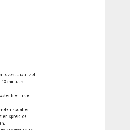
en ovenschaal. Zet
r 40 minuten
oster hier in de
 noten zodat er
t en spreid de
en.