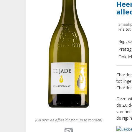
Heer
alle
Smaakp
Fris tot
Rijp, s
Prettig
Ook le
Chardon
tot ing
Chardon
Deze wi
de Zuid
van het
de rijpi
(Ga over de afbeelding om in te zoomen)