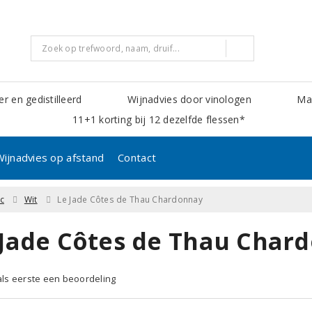
er en gedistilleerd
Wijnadvies door vinologen
Mak
11+1 korting bij 12 dezelfde flessen*
Wijnadvies op afstand
Contact
c
Wit
Le Jade Côtes de Thau Chardonnay
 Jade Côtes de Thau Char
 als eerste een beoordeling