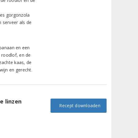
 de roodlof en de
jes gorgonzola
 serveer als de
n banaan en een
e roodlof, en de
 zachte kaas, de
wijn en gerecht.
e linzen
Recept downloaden