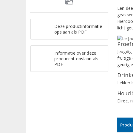
Een dee
geassem
Hierdoo
Deze productinformatie
licht g
opslaan als PDF
Proef
Jeugdig
Informatie over deze
fruitig
producent opslaan als
PDF
geurig 
Drinke
Lekker b
Houdb
Direct 
Produ