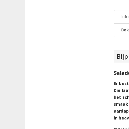
Inf
Bek
Bijp
Salad
Er bes
Die laa
het sc
smaak e
aardap
in heav