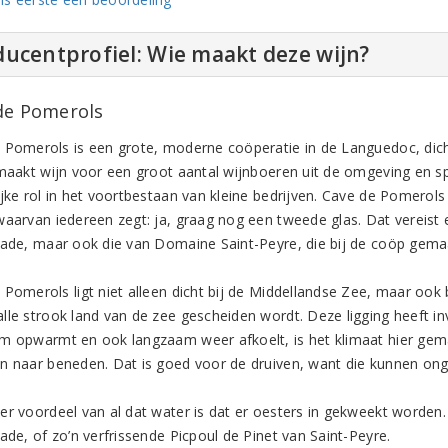
ucentprofiel: Wie maakt deze wijn?
de Pomerols
 Pomerols is een grote, moderne coöperatie in de Languedoc, dicht
 maakt wijn voor een groot aantal wijnboeren uit de omgeving en s
jke rol in het voortbestaan van kleine bedrijven. Cave de Pomerols i
waarvan iedereen zegt: ja, graag nog een tweede glas. Dat vereist
Jade, maar ook die van Domaine Saint-Peyre, die bij de coöp gemaa
 Pomerols ligt niet alleen dicht bij de Middellandse Zee, maar ook
lle strook land van de zee gescheiden wordt. Deze ligging heeft 
m opwarmt en ook langzaam weer afkoelt, is het klimaat hier gema
n naar beneden. Dat is goed voor de druiven, want die kunnen on
er voordeel van al dat water is dat er oesters in gekweekt worden.
ade, of zo’n verfrissende Picpoul de Pinet van Saint-Peyre.