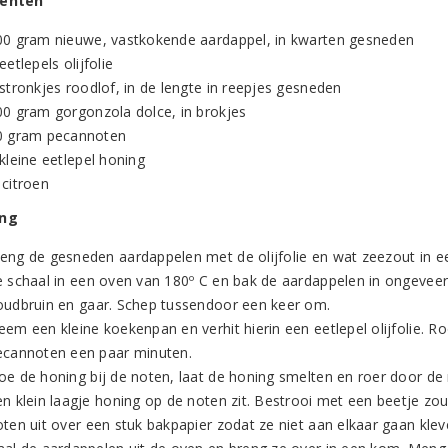
iënten
00 gram nieuwe, vastkokende aardappel, in kwarten gesneden
eetlepels olijfolie
stronkjes roodlof, in de lengte in reepjes gesneden
00 gram gorgonzola dolce, in brokjes
0 gram pecannoten
kleine eetlepel honing
 citroen
ing
eng de gesneden aardappelen met de olijfolie en wat zeezout in e
e schaal in een oven van 180º C en bak de aardappelen in ongevee
oudbruin en gaar. Schep tussendoor een keer om.
em een kleine koekenpan en verhit hierin een eetlepel olijfolie. Ro
ecannoten een paar minuten.
oe de honing bij de noten, laat de honing smelten en roer door de
en klein laagje honing op de noten zit. Bestrooi met een beetje zou
ten uit over een stuk bakpapier zodat ze niet aan elkaar gaan klev