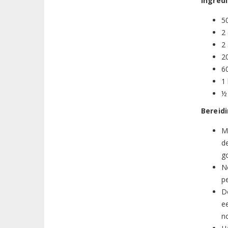
Ingred
5
2 
2 
2
6
1 
½
Bereid
M
d
g
Ne
p
D
e
no