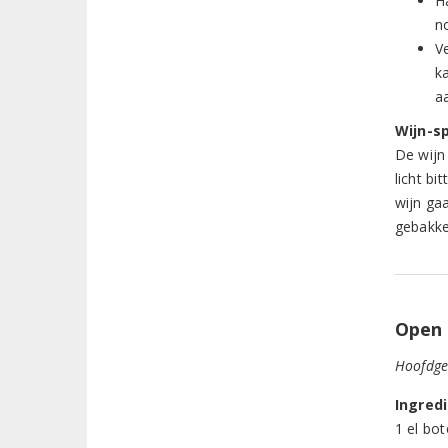
H
n
V
k
a
Wijn-sp
De wijn
licht bi
wijn ga
gebakke
Open 
Hoofdge
Ingred
1 el bot