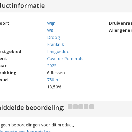
ductinformatie
oort
Wijn
Druivenra
Wit
Allergene
Droog
Frankrijk
mstgebied
Languedoc
ent
Cave de Pomerols
aar
2025
pakking
6 flessen
houd
750 ml
l
13,50%
iddelde beoordeling:
n geen beoordelingen voor dit product,
ls eerste een beoordeling