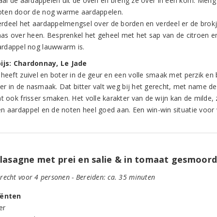
aal de aardappelen uit de oven en breng ze over in een kom. Meng
oten door de nog warme aardappelen.
erdeel het aardappelmengsel over de borden en verdeel er de brok
aas over heen. Besprenkel het geheel met het sap van de citroen en
ardappel nog lauwwarm is.
ijs: Chardonnay, Le Jade
 heeft zuivel en boter in de geur en een volle smaak met perzik e
tter in de nasmaak. Dat bitter valt weg bij het gerecht, met name d
at ook frisser smaken. Het volle karakter van de wijn kan de milde,
n aardappel en de noten heel goed aan. Een win-win situatie voor 
lasagne met prei en salie & in tomaat gesmoord
recht voor 4 personen - Bereiden: ca. 35 minuten
iënten
er