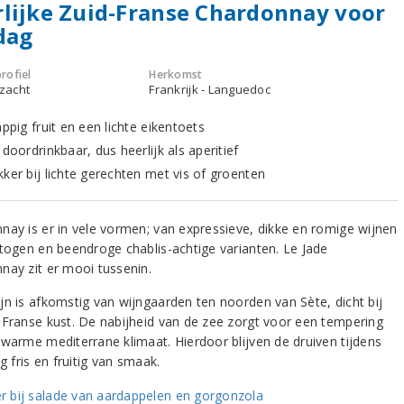
lijke Zuid-Franse Chardonnay voor
dag
rofiel
Herkomst
 zacht
Frankrijk - Languedoc
appig fruit en een lichte eikentoets
 doordrinkbaar, dus heerlijk als aperitief
kker bij lichte gerechten met vis of groenten
nay is er in vele vormen; van expressieve, dikke en romige wijnen
etogen en beendroge chablis-achtige varianten. Le Jade
nay zit er mooi tussenin.
jn is afkomstig van wijngaarden ten noorden van Sète, dicht bij
-Franse kust. De nabijheid van de zee zorgt voor een tempering
 warme mediterrane klimaat. Hierdoor blijven de druiven tijdens
ng fris en fruitig van smaak.