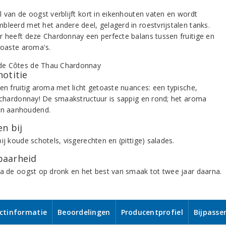
l van de oogst verblijft kort in eikenhouten vaten en wordt
bleerd met het andere deel, gelagerd in roestvrijstalen tanks.
r heeft deze Chardonnay een perfecte balans tussen fruitige en
etoaste aroma's.
notitie
 en fruitig aroma met licht getoaste nuances: een typische,
e chardonnay! De smaakstructuur is sappig en rond; het aroma
en aanhoudend.
n bij
ij koude schotels, visgerechten en (pittige) salades.
aarheid
na de oogst op dronk en het best van smaak tot twee jaar daarna.
ctinformatie
Beoordelingen
Producentprofiel
Bijpasse