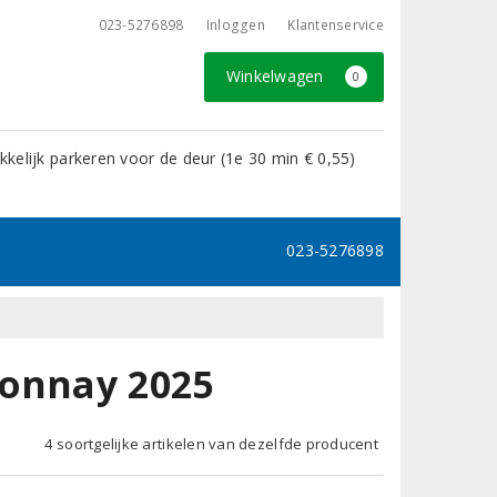
023-5276898
Inloggen
Klantenservice
Winkelwagen
0
kelijk parkeren voor de deur (1e 30 min € 0,55)
023-5276898
donnay 2025
4 soortgelijke artikelen van dezelfde producent