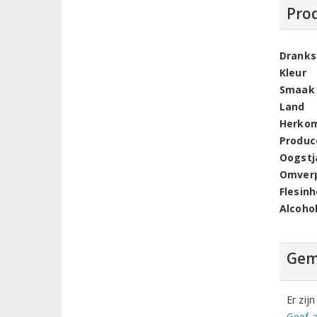
Pro
Dranks
Kleur
Smaak
Land
Herko
Produc
Oogstj
Omver
Flesin
Alcoho
Gem
Er zij
Geef a