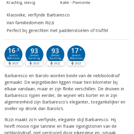
Krachtig, stevig
Italië - Piemonte
Klassieke, verfijnde Barbaresco
Van familiedomein Rizzi
Perfect bij gerechten met paddenstoelen of truffel
16
17
93
93
,5
+
Jancis
Jancis
James
James
Robinson
Robinson
Suckling
Suckling
2023
2023
2022
2022
Barbaresco en Barolo worden beide van de nebbiolodruif
gemaakt. De wijngebieden liggen maar tien kilometer bij
elkaar vandaan, maar er zijn flinke verschillen. De druiven in
Barbaresco rijpen eerder, de wijnen iets korter en in zijn
algemeenheid zijn Barbaresco’s eleganter, toegankelijker en
sneller op dronk dan Barolo’s.
Rizzi maakt zo’n verfijnde, elegante stijl Barbaresco. Hij
heeft mooie rijpe tannine en fraaie rijpingstonen van de
nebbiolodruif, niet verstoord door eikengeur en -smaak.