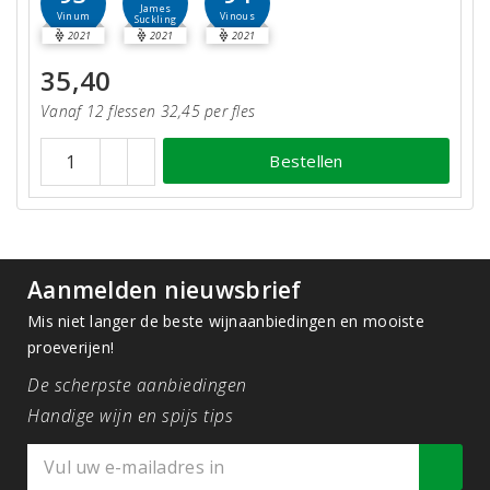
James
Vinum
Vinous
Suckling
2021
2021
2021
35,40
Vanaf 12 flessen 32,45 per fles
Bestellen
Aanmelden nieuwsbrief
Mis niet langer de beste wijnaanbiedingen en mooiste
proeverijen!
De scherpste aanbiedingen
Handige wijn en spijs tips