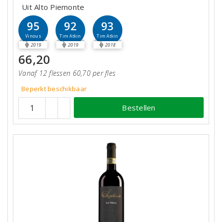
Uit Alto Piemonte
95
92
93
Vinous
Tim Atkin
Tim Atkin
2019
2019
2018
66,20
Vanaf 12 flessen 60,70 per fles
Beperkt beschikbaar
Bestellen