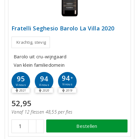
Fratelli Seghesio Barolo La Villa 2020
Krachtig, stevig
Barolo uit cru-wijngaard
Van klein familiedomein
94
95
94
+
Vinous
Vinous
Vinous
2021
2020
2019
52,95
Vanaf 12 flessen 48,55 per fles
Bestellen