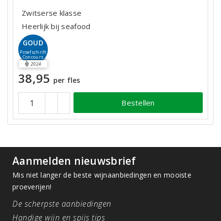
Zwitserse klasse
Heerlijk bij seafood
GOUD
Proefschrift
Concours
2024
38,95
per fles
Bestellen
Aanmelden nieuwsbrief
Mis niet langer de beste wijnaanbiedingen en mooiste
proeverijen!
De scherpste aanbiedingen
Handige wijn en spijs tips