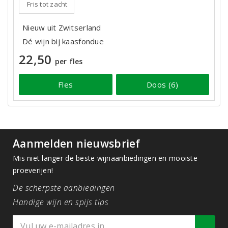
Fris tot zacht
Nieuw uit Zwitserland
Dé wijn bij kaasfondue
22,50
per fles
Fles
Doos (6)
Aanmelden nieuwsbrief
Mis niet langer de beste wijnaanbiedingen en mooiste
proeverijen!
De scherpste aanbiedingen
Handige wijn en spijs tips