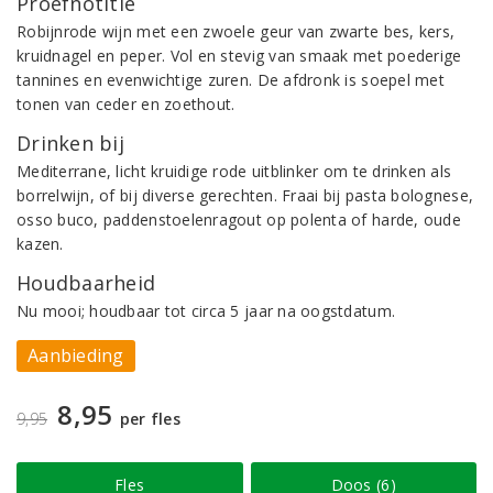
Proefnotitie
Robijnrode wijn met een zwoele geur van zwarte bes, kers,
kruidnagel en peper. Vol en stevig van smaak met poederige
tannines en evenwichtige zuren. De afdronk is soepel met
tonen van ceder en zoethout.
Drinken bij
Mediterrane, licht kruidige rode uitblinker om te drinken als
borrelwijn, of bij diverse gerechten. Fraai bij pasta bolognese,
osso buco, paddenstoelenragout op polenta of harde, oude
kazen.
Houdbaarheid
Nu mooi; houdbaar tot circa 5 jaar na oogstdatum.
Aanbieding
8,95
9,95
per fles
Fles
Doos (6)