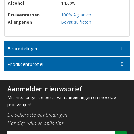
Alcohol
14,00%
Druivenrassen
100% Aglianico
Allergenen
Bevat sulfieten
Beoordelingen
Producentprofiel
Aanmelden nieuwsbrief
Mis niet langer de beste wijnaanbiedingen en mooiste
proeverijen!
De scherpste aanbiedingen
Handige wijn en spijs tips