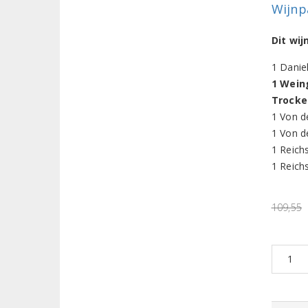
Wijnp
Dit wi
1 Danie
1 Wein
Trocke
1 Von d
1 Von d
1 Reich
1 Reich
109,55