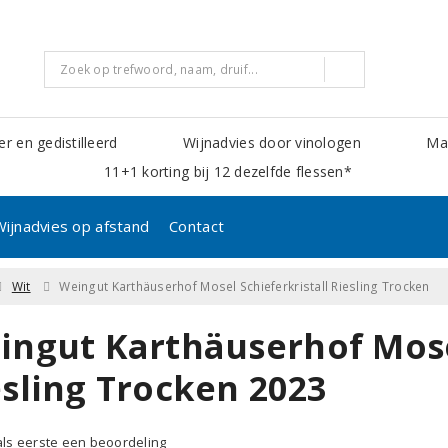
er en gedistilleerd
Wijnadvies door vinologen
Mak
11+1 korting bij 12 dezelfde flessen*
Wijnadvies op afstand
Contact
Wit
Weingut Karthäuserhof Mosel Schieferkristall Riesling Trocken
ingut Karthäuserhof Mosel
esling Trocken 2023
 als eerste een beoordeling