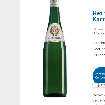
Het 
Kar
Smaakp
Fris, e
Prachti
Met de
Nu hee
Proefsch
Conco
202
De Schie
beroemd