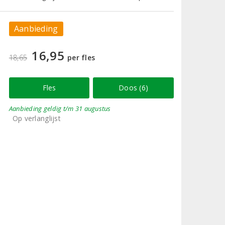
Aanbieding
16,95
18,65
per fles
Fles
Doos (6)
Aanbieding
geldig
t/m 31 augustus
Op verlanglijst