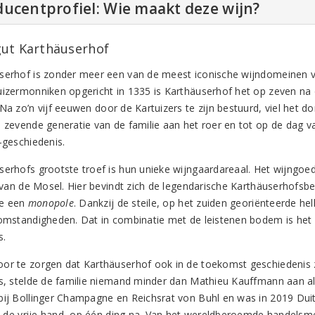
ucentprofiel: Wie maakt deze wijn?
ut Karthäuserhof
serhof is zonder meer een van de meest iconische wijndomeinen v
uizermonniken opgericht in 1335 is Karthäuserhof het op zeven na
 Na zo’n vijf eeuwen door de Kartuizers te zijn bestuurd, viel het 
e zevende generatie van de familie aan het roer en tot op de dag 
-geschiedenis.
serhofs grootste troef is hun unieke wijngaardareaal. Het wijngoed 
r van de Mosel. Hier bevindt zich de legendarische Karthäuserhofsbe
e een
monopole
. Dankzij de steile, op het zuiden georiënteerde he
somstandigheden. Dat in combinatie met de leistenen bodem is het 
s.
or te zorgen dat Karthäuserhof ook in de toekomst geschiedenis za
gs, stelde de familie niemand minder dan Mathieu Kauffmann aan al
bij Bollinger Champagne en Reichsrat von Buhl en was in 2019 Duit
hij de vrije hand, op één ding na. Van het wereldberoemde handelsme