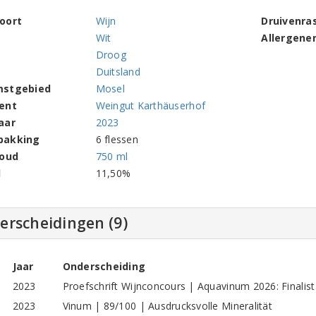
oort
Wijn
Druivenra
Wit
Allergene
Droog
Duitsland
mstgebied
Mosel
ent
Weingut Karthäuserhof
aar
2023
pakking
6 flessen
houd
750 ml
l
11,50%
erscheidingen (9)
Jaar
Onderscheiding
2023
Proefschrift Wijnconcours | Aquavinum 2026: Finalis
2023
Vinum | 89/100 | Ausdrucksvolle Mineralität