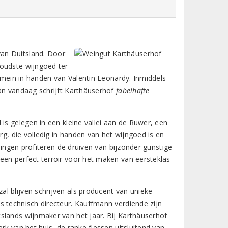
an Duitsland. Door
 oudste wijngoed ter
domein in handen van Valentin Leonardy. Inmiddels
van vandaag schrijft Karthäuserhof
fabelhafte
is gelegen in een kleine vallei aan de Ruwer, een
rg, die volledig in handen van het wijngoed is en
llingen profiteren de druiven van bijzonder gunstige
een perfect terroir voor het maken van eersteklas
l blijven schrijven als producent van unieke
s technisch directeur. Kauffmann verdiende zijn
slands wijnmaker van het jaar. Bij Karthäuserhof
rk van het huis, de ranke flessen uitsluitend van