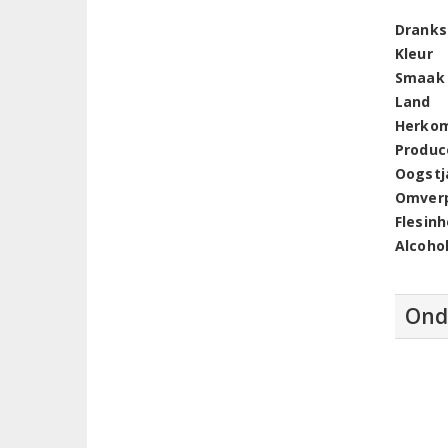
Dranks
Kleur
Smaak
Land
Herko
Produc
Oogstj
Omver
Flesin
Alcoho
Ond