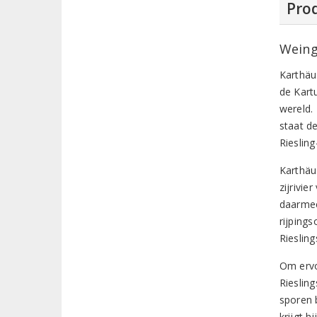
Prod
Weing
Karthäu
de Kart
wereld.
staat d
Riesling
Karthäu
zijrivie
daarme
rijping
Riesling
Om ervo
Rieslin
sporen 
krijgt 