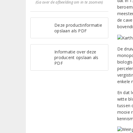
dat in 
(Ga over de afbeelding om in te zoomen)
beroeme
meester
de cave
Deze productinformatie
bovendi
opslaan als PDF
De druiv
Informatie over deze
monopol
producent opslaan als
biologi
PDF
percele
vergisti
enkele m
En dat l
witte bl
tussen 
mooie ri
kennism