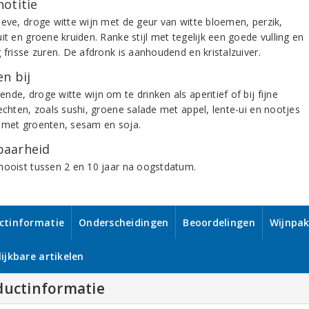
notitie
ieve, droge witte wijn met de geur van witte bloemen, perzik,
it en groene kruiden. Ranke stijl met tegelijk een goede vulling en
 frisse zuren. De afdronk is aanhoudend en kristalzuiver.
n bij
de, droge witte wijn om te drinken als aperitief of bij fijne
rechten, zoals sushi, groene salade met appel, lente-ui en nootjes
 met groenten, sesam en soja.
aarheid
mooist tussen 2 en 10 jaar na oogstdatum.
ctinformatie
Onderscheidingen
Beoordelingen
Wijnpak
ijkbare artikelen
ductinformatie