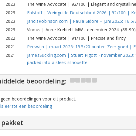
2023
The Wine Advocate | 92/100 | Elegant and crystalline
2023
Falstaff | Weinguide Deutschland 2026 | 92/100 | K
2023
JancisRobinson.com | Paula Sidore – juni 2025: 16.5/20
2023
Vinous | Anne Krebiehl MW - december 2024: (88-90)/1
2022
The Wine Advocate | 91/100 | Precise and flinty
2021
Perswijn | maart 2025: 15.5/20 punten Zeer goed | F
2021
JamesSuckling.com | Stuart Pigott - november 2023: 9
packed into a sleek silhouette
iddelde beoordeling:
n geen beoordelingen voor dit product,
ls eerste een beoordeling
npakket