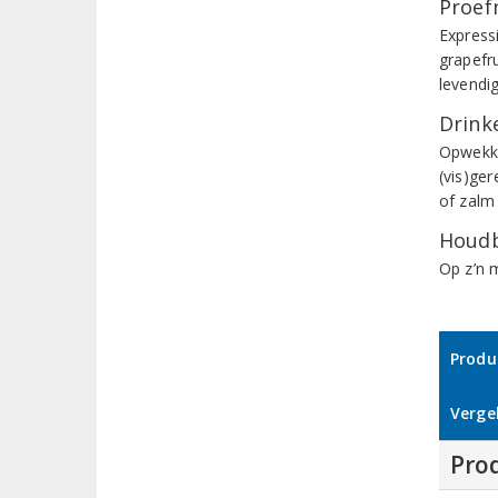
Proef
Express
grapefru
levendig
Drinke
Opwekken
(vis)ge
of zalm
Houdb
Op z’n 
Produ
Vergel
Pro