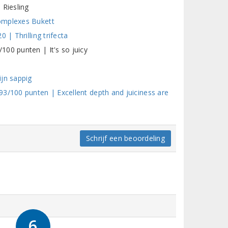
 Riesling
omplexes Bukett
 | Thrilling trifecta
00 punten | It's so juicy
ijn sappig
3/100 punten | Excellent depth and juiciness are
Schrijf een beoordeling
6