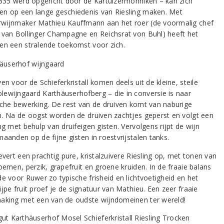
1335 werd opgericht door de Kartuizermonniken – kan zich
n op een lange geschiedenis van Riesling maken. Met
wijnmaker Mathieu Kauffmann aan het roer (de voormalig chef
 van Bollinger Champagne en Reichsrat von Buhl) heeft het
en een stralende toekomst voor zich.
en voor de Schieferkristall komen deels uit de kleine, steile
ewijngaard Karthäuserhofberg – die in conversie is naar
sche bewerking. De rest van de druiven komt van naburige
n. Na de oogst worden de druiven zachtjes geperst en volgt een
ng met behulp van druifeigen gisten. Vervolgens rijpt de wijn
aanden op de fijne gisten in roestvrijstalen tanks.
evert een prachtig pure, kristalzuivere Riesling op, met tonen van
oemen, perzik, grapefruit en groene kruiden. In de fraaie balans
de voor Ruwer zo typische frisheid en lichtvoetigheid en het
jpe fruit proef je de signatuur van Mathieu. Een zeer fraaie
aking met een van de oudste wijndomeinen ter wereld!