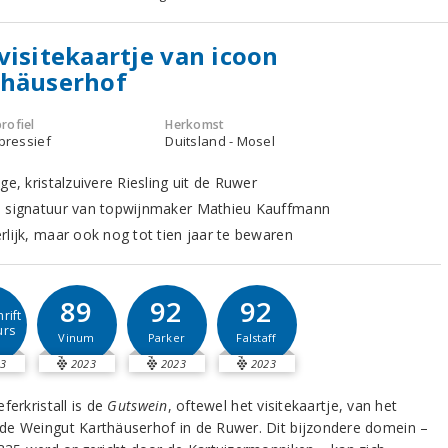
visitekaartje van icoon
thäuserhof
rofiel
Herkomst
xpressief
Duitsland - Mosel
ge, kristalzuivere Riesling uit de Ruwer
 signatuur van topwijnmaker Mathieu Kauffmann
rlijk, maar ook nog tot tien jaar te bewaren
89
92
92
rift
urs
Vinum
Parker
Falstaff
3
2023
2023
2023
ferkristall is de
Gutswein
, oftewel het visitekaartje, van het
e Weingut Karthäuserhof in de Ruwer. Dit bijzondere domein –