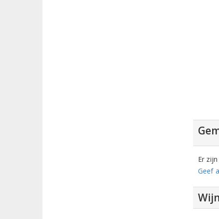
Gem
Er zij
Geef a
Wij